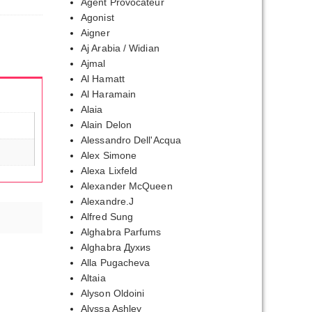
Agent Provocateur
Agonist
Aigner
Aj Arabia / Widian
Ajmal
Al Hamatt
Al Haramain
Alaia
Alain Delon
Alessandro Dell'Acqua
Alex Simone
Alexa Lixfeld
Alexander McQueen
Alexandre.J
Alfred Sung
Alghabra Parfums
Alghabra Духиs
Alla Pugacheva
Altaia
Alyson Oldoini
Alyssa Ashley