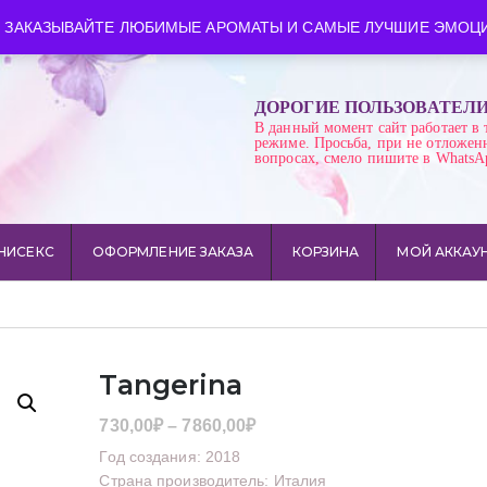
ква
Время работы: пн-сб 10:00-21:00
 ЗАКАЗЫВАЙТЕ ЛЮБИМЫЕ АРОМАТЫ И САМЫЕ ЛУЧШИЕ ЭМОЦИ
ДОРОГИЕ ПОЛЬЗОВАТЕЛ
В данный момент сайт работает в 
режиме. Просьба, при не отложен
вопросах, смело пишите в WhatsA
НИСЕКС
ОФОРМЛЕНИЕ ЗАКАЗА
КОРЗИНА
МОЙ АККАУ
Tangerina
Диапазон
730,00
₽
–
7860,00
₽
цен:
Год создания: 2018
730,00₽
Страна производитель: Италия