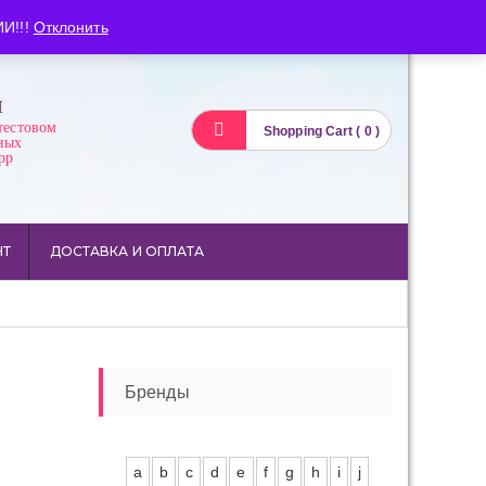
Вход
Регистрация
И!!!
Отклонить
И
тестовом
Shopping Cart ( 0 )
ных
pp
НТ
ДОСТАВКА И ОПЛАТА
Бренды
a
b
c
d
e
f
g
h
i
j