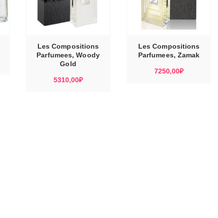
ЭТОТ
ЭТОТ
ТОВАР
ТОВАР
Е
ВЫБЕРИТЕ
ИМЕЕТ
ИМЕЕТ
Ы
ПАРАМЕТРЫ
НЕСКОЛЬКО
НЕСКОЛЬКО
ВАРИАЦИЙ.
ВАРИАЦИЙ.
ОПЦИИ
ОПЦИИ
МОЖНО
МОЖНО
Les Compositions
Les Compositions
ВЫБРАТЬ
ВЫБРАТЬ
НА
НА
Parfumees, Woody
Parfumees, Zamak
СТРАНИЦЕ
СТРАНИЦЕ
Диапазон
ТОВАРА.
Gold
ТОВАРА.
7250,00
₽
цен:
5310,00
₽
870,00₽
–
6950,00₽