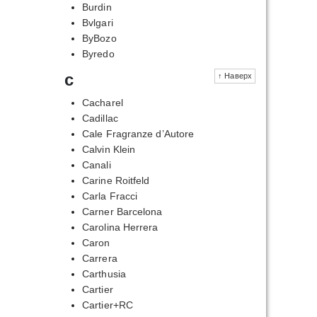
Burdin
Bvlgari
ByBozo
Byredo
c
↑ Наверх
Cacharel
Cadillac
Cale Fragranze d’Autore
Calvin Klein
Canali
Carine Roitfeld
Carla Fracci
Carner Barcelona
Carolina Herrera
Caron
Carrera
Carthusia
Cartier
Cartier+RC