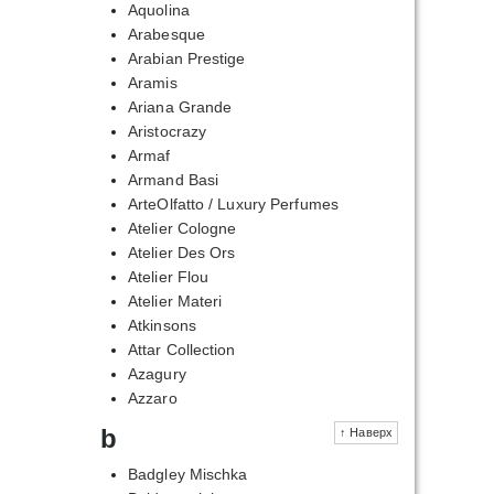
Aquolina
Arabesque
Arabian Prestige
Aramis
Ariana Grande
Aristocrazy
Armaf
Armand Basi
ArteOlfatto / Luxury Perfumes
Atelier Cologne
Atelier Des Ors
Atelier Flou
Atelier Materi
Atkinsons
Attar Collection
Azagury
Azzaro
b
↑ Наверх
Badgley Mischka