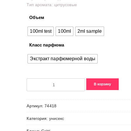
Тип аромата: цитрусовые
–
7860,00₽
Объем
100ml test
100ml
2ml sample
Класс парфюма
Экстракт парфюмерной воды
Количество
В корзину
товара
Tangerina
Артикул:
74418
Категория:
унисекс