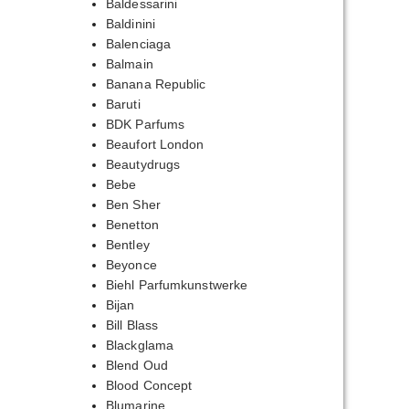
Baldessarini
Baldinini
Balenciaga
Balmain
Banana Republic
Baruti
BDK Parfums
Beaufort London
Beautydrugs
Bebe
Ben Sher
Benetton
Bentley
Beyonce
Biehl Parfumkunstwerke
Bijan
Bill Blass
Blackglama
Blend Oud
Blood Concept
Blumarine