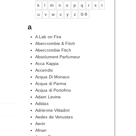
k
l
m
n
o
p
q
r
s
t
u
v
w
x
y
z
0-9
a
A Lab on Fire
Abercrombie & Fitch
Abercrombie Fitch
Absolument Parfumeur
Acca Kappa
Accendis
Acqua Di Monaco
Acqua di Parma
Acqua di Portofino
Adam Levine
Adidas
Adrienne Vittadini
Aedes de Venustas
Aerin
Afnan