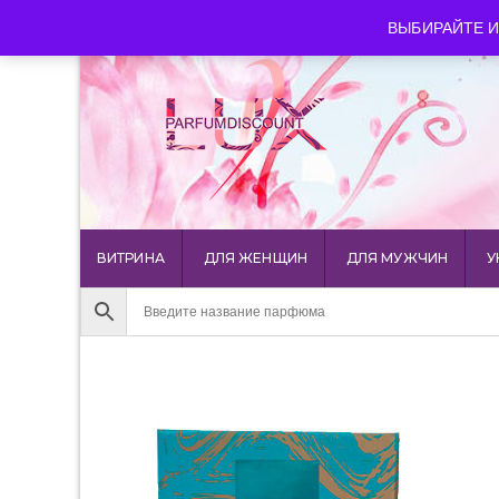
luxparfumdiscount@mail.ru
+7 903 544 11 18
г. Мос
ВЫБИРАЙТЕ И
ВИТРИНА
ДЛЯ ЖЕНЩИН
ДЛЯ МУЖЧИН
У