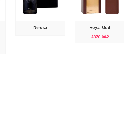
ЭТОТ
ТОВАР
ВЫБЕРИТЕ
ИМЕЕТ
ЕЕ
ПАРАМЕТРЫ
НЕСКОЛЬКО
ВАРИАЦИЙ.
ОПЦИИ
МОЖНО
Nerosa
Royal Oud
ВЫБРАТЬ
НА
СТРАНИЦЕ
4870,00
₽
ТОВАРА.