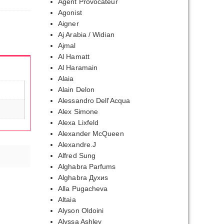
Agent Provocateur
Agonist
Aigner
Aj Arabia / Widian
Ajmal
Al Hamatt
Al Haramain
Alaia
Alain Delon
Alessandro Dell'Acqua
Alex Simone
Alexa Lixfeld
Alexander McQueen
Alexandre.J
Alfred Sung
Alghabra Parfums
Alghabra Духиs
Alla Pugacheva
Altaia
Alyson Oldoini
Alyssa Ashley