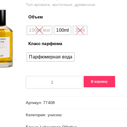
Тип аромата: восточные, древесные
Объем
100ml test
100ml
30ml
Класс парфюма
Парфюмерная вода
Количество
В корзину
товара
Kashnoir
Артикул:
77408
Категория:
унисекс