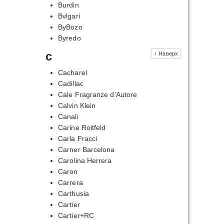
Burdin
Bvlgari
ByBozo
Byredo
c
↑ Наверх
Cacharel
Cadillac
Cale Fragranze d’Autore
Calvin Klein
Canali
Carine Roitfeld
Carla Fracci
Carner Barcelona
Carolina Herrera
Caron
Carrera
Carthusia
Cartier
Cartier+RC