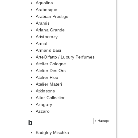
Aquolina
Arabesque
Arabian Prestige
Aramis
Ariana Grande
Aristocrazy
Armaf
Armand Basi
ArteOlfatto / Luxury Perfumes
Atelier Cologne
Atelier Des Ors
Atelier Flou
Atelier Materi
Atkinsons
Attar Collection
Azagury
Azzaro
b
↑ Наверх
Badgley Mischka