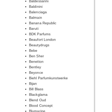
Baldessarini
Baldinini
Balenciaga
Balmain
Banana Republic
Baruti
BDK Parfums
Beaufort London
Beautydrugs
Bebe
Ben Sher
Benetton
Bentley
Beyonce
Biehl Parfumkunstwerke
Bijan
Bill Blass
Blackglama
Blend Oud
Blood Concept
Blumarine