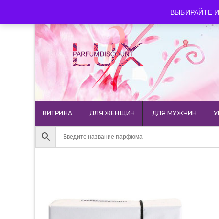
luxparfumdiscount@mail.ru
+7 903 544 11 18
г. Мос
ВЫБИРАЙТЕ И
ВИТРИНА
ДЛЯ ЖЕНЩИН
ДЛЯ МУЖЧИН
У