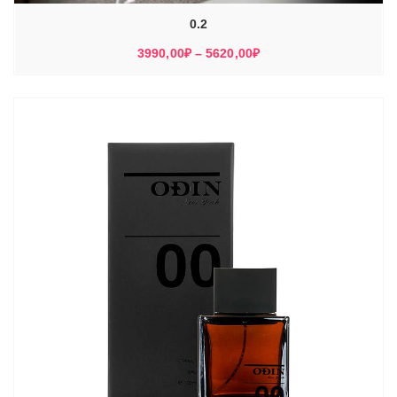
0.2
Диапазон
3990,00
₽
–
5620,00
₽
цен:
3990,00₽
–
5620,00₽