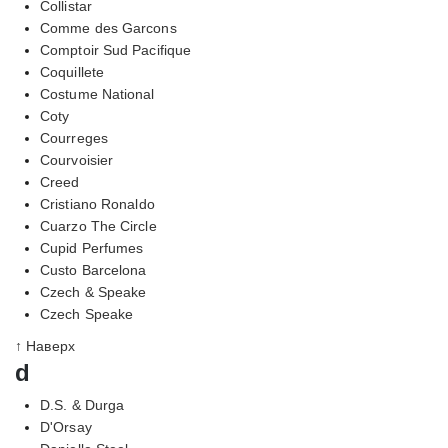
Collistar
Comme des Garcons
Comptoir Sud Pacifique
Coquillete
Costume National
Coty
Courreges
Courvoisier
Creed
Cristiano Ronaldo
Cuarzo The Circle
Cupid Perfumes
Custo Barcelona
Czech & Speake
Czech Speake
↑ Наверх
d
D.S. & Durga
D'Orsay