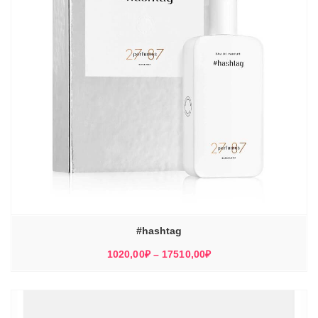
#hashtag
Диапазон
1020,00
₽
–
17510,00
₽
цен:
1020,00₽
–
17510,00₽