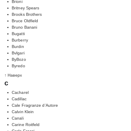
Brioni
Britney Spears
Brooks Brothers
Bruce Oldfield
Bruno Banani
Bugatti
Burberry
Burdin
Bvlgari
ByBozo
Byredo
↑ Наверх
c
Cacharel
Cadillac
Cale Fragranze d’Autore
Calvin Klein
Canali
Carine Roitfeld
Carla Fracci