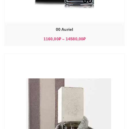
00 Auriel
Диапазон
1160,00
₽
–
14580,00
₽
цен:
1160,00₽
–
14580,00₽