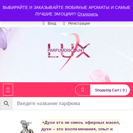
luxparfumdiscount@mail.ru
+7 903 544 11 18
г. Москва
ВЫБИРАЙТЕ И ЗАКАЗЫВАЙТЕ ЛЮБИМЫЕ АРОМАТЫ И САМЫЕ
ЛУЧШИЕ ЭМОЦИИ!!!
Отклонить
Время работы: пн-сб 10:00-21:00
Вход
Регистрация
Shopping Cart ( 0 )
«Духи это не смесь эфирных масел,
духи – это воспоминания, опыт и