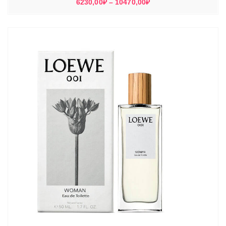
Диапазон
6230,00
₽
–
10470,00
₽
цен:
6230,00₽
–
10470,00₽