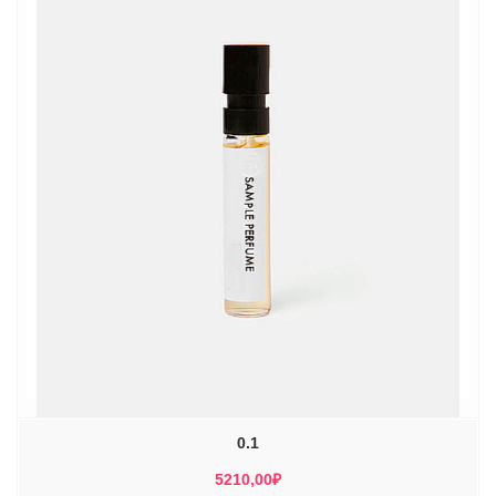
0.1
5210,00
₽