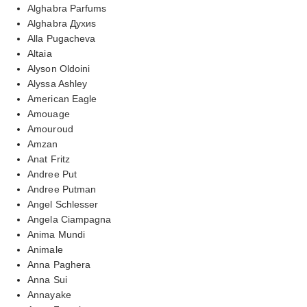
Alghabra Parfums
Alghabra Духиs
Alla Pugacheva
Altaia
Alyson Oldoini
Alyssa Ashley
American Eagle
Amouage
Amouroud
Amzan
Anat Fritz
Andree Put
Andree Putman
Angel Schlesser
Angela Ciampagna
Anima Mundi
Animale
Anna Paghera
Anna Sui
Annayake