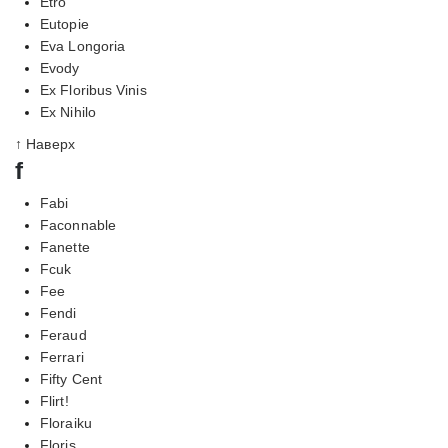
Etro
Eutopie
Eva Longoria
Evody
Ex Floribus Vinis
Ex Nihilo
↑ Наверх
f
Fabi
Faconnable
Fanette
Fcuk
Fee
Fendi
Feraud
Ferrari
Fifty Cent
Flirt!
Floraiku
Floris