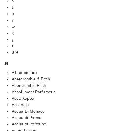
s
t
u
v
w
x
y
z
0-9
a
A Lab on Fire
Abercrombie & Fitch
Abercrombie Fitch
Absolument Parfumeur
Acca Kappa
Accendis
Acqua Di Monaco
Acqua di Parma
Acqua di Portofino
Adam Levine