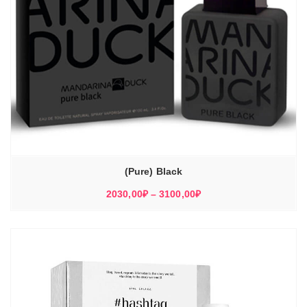
(Pure) Black
Диапазон
2030,00
₽
–
3100,00
₽
цен:
2030,00₽
–
3100,00₽