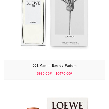
001 Man — Eau de Parfum
Диапазон
5930,00
₽
–
10470,00
₽
цен:
5930,00₽
–
10470,00₽