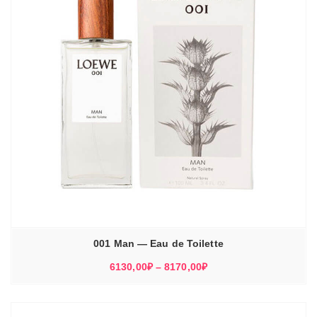
001 Man — Eau de Toilette
Диапазон
6130,00
₽
–
8170,00
₽
цен:
6130,00₽
–