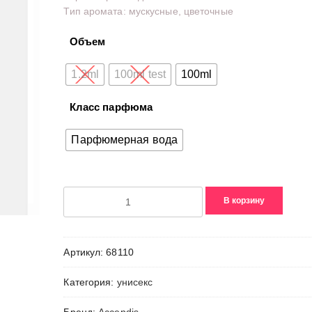
Тип аромата: мускусные, цветочные
Объем
1.2ml
100ml test
100ml
Класс парфюма
Парфюмерная вода
Количество
В корзину
товара
0.1
Артикул:
68110
Категория:
унисекс