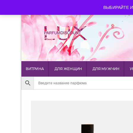
luxparfumdiscount@mail.ru
+7 903 544 11 18
г. Мос
ВЫБИРАЙТЕ И
ВИТРИНА
ДЛЯ ЖЕНЩИН
ДЛЯ МУЖЧИН
У