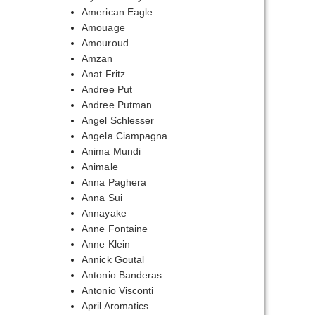
American Eagle
Amouage
Amouroud
Amzan
Anat Fritz
пазон
Andree Put
Andree Putman
,00₽
Angel Schlesser
Angela Ciampagna
,00₽
Anima Mundi
Animale
Anna Paghera
Anna Sui
Annayake
Anne Fontaine
Anne Klein
Annick Goutal
Antonio Banderas
Antonio Visconti
April Aromatics