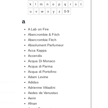
k
l
m
n
o
p
q
r
s
t
u
v
w
x
y
z
0-9
a
A Lab on Fire
Abercrombie & Fitch
Abercrombie Fitch
Absolument Parfumeur
Acca Kappa
Accendis
Acqua Di Monaco
Acqua di Parma
Acqua di Portofino
Adam Levine
Adidas
Adrienne Vittadini
Aedes de Venustas
Aerin
Afnan