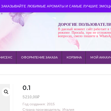
ква
Время работы: пн-сб 10:00-21:00
 ЗАКАЗЫВАЙТЕ ЛЮБИМЫЕ АРОМАТЫ И САМЫЕ ЛУЧШИЕ ЭМОЦИ
ДОРОГИЕ ПОЛЬЗОВАТЕЛ
В данный момент сайт работает в 
режиме. Просьба, при не отложен
вопросах, смело пишите в WhatsA
НИСЕКС
ОФОРМЛЕНИЕ ЗАКАЗА
КОРЗИНА
МОЙ АККАУ
0.1
5210,00
₽
Год создания: 2015
Страна производитель: Италия