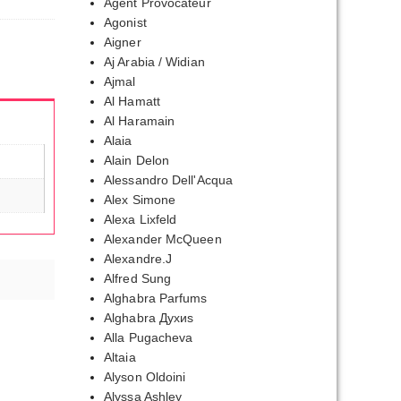
Agent Provocateur
Agonist
Aigner
Aj Arabia / Widian
Ajmal
Al Hamatt
Al Haramain
Alaia
Alain Delon
Alessandro Dell'Acqua
Alex Simone
Alexa Lixfeld
Alexander McQueen
Alexandre.J
Alfred Sung
Alghabra Parfums
Alghabra Духиs
Alla Pugacheva
Altaia
Alyson Oldoini
Alyssa Ashley