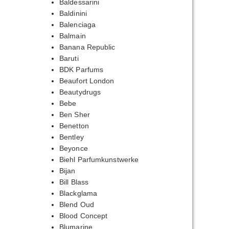
Baldessarini
Baldinini
Balenciaga
Balmain
Banana Republic
Baruti
BDK Parfums
Beaufort London
Beautydrugs
Bebe
Ben Sher
Benetton
Bentley
Beyonce
Biehl Parfumkunstwerke
Bijan
Bill Blass
Blackglama
Blend Oud
Blood Concept
Blumarine