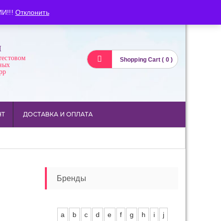
Вход
Регистрация
И!!!
Отклонить
И
тестовом
Shopping Cart ( 0 )
ных
pp
НТ
ДОСТАВКА И ОПЛАТА
Бренды
a
b
c
d
e
f
g
h
i
j