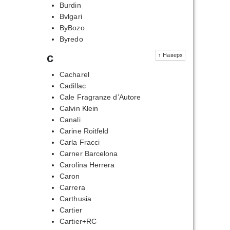
Burdin
Bvlgari
ByBozo
Byredo
c
↑ Наверх
Cacharel
Cadillac
Cale Fragranze d’Autore
Calvin Klein
Canali
Carine Roitfeld
Carla Fracci
Carner Barcelona
Carolina Herrera
Caron
Carrera
Carthusia
Cartier
Cartier+RC