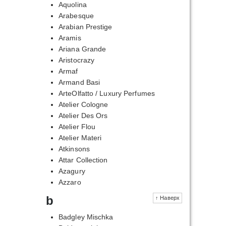
Aquolina
Arabesque
Arabian Prestige
Aramis
Ariana Grande
Aristocrazy
Armaf
Armand Basi
ArteOlfatto / Luxury Perfumes
Atelier Cologne
Atelier Des Ors
Atelier Flou
Atelier Materi
Atkinsons
Attar Collection
Azagury
Azzaro
b
↑ Наверх
Badgley Mischka