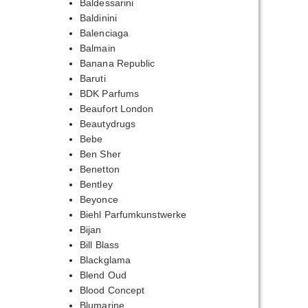
Baldessarini
Baldinini
Balenciaga
Balmain
Banana Republic
Baruti
BDK Parfums
Beaufort London
Beautydrugs
Bebe
Ben Sher
Benetton
Bentley
Beyonce
Biehl Parfumkunstwerke
Bijan
Bill Blass
Blackglama
Blend Oud
Blood Concept
Blumarine