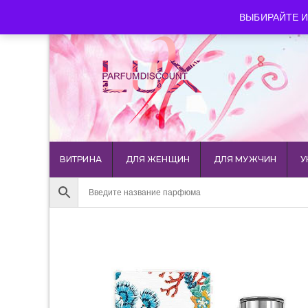
luxparfumdiscount@mail.ru
+7 903 544 11 18
г. Мос
ВЫБИРАЙТЕ И
ВИТРИНА
ДЛЯ ЖЕНЩИН
ДЛЯ МУЖЧИН
У