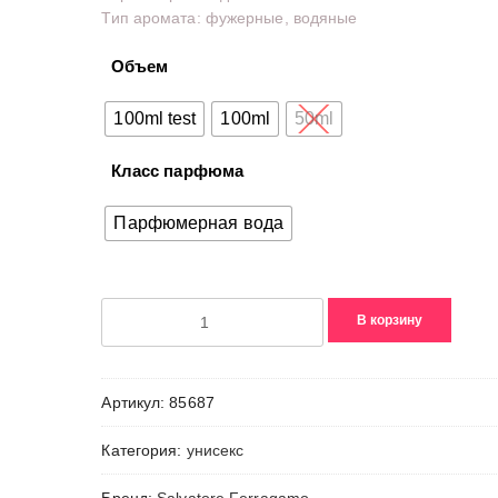
Тип аромата: фужерные, водяные
–
3880,00₽
Объем
100ml test
100ml
50ml
Класс парфюма
Парфюмерная вода
Количество
В корзину
товара
Oceani
di
Артикул:
85687
Seta
Категория:
унисекс