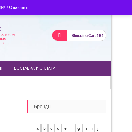
Вход
Регистрация
И!!!
Отклонить
И
тестовом
Shopping Cart ( 0 )
ных
pp
НТ
ДОСТАВКА И ОПЛАТА
Бренды
a
b
c
d
e
f
g
h
i
j