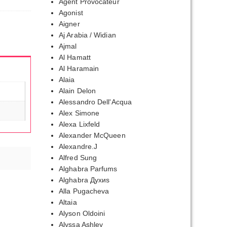
Agent Provocateur
Agonist
Aigner
Aj Arabia / Widian
Ajmal
Al Hamatt
Al Haramain
Alaia
Alain Delon
Alessandro Dell'Acqua
Alex Simone
Alexa Lixfeld
Alexander McQueen
Alexandre.J
Alfred Sung
Alghabra Parfums
Alghabra Духиs
Alla Pugacheva
Altaia
Alyson Oldoini
Alyssa Ashley