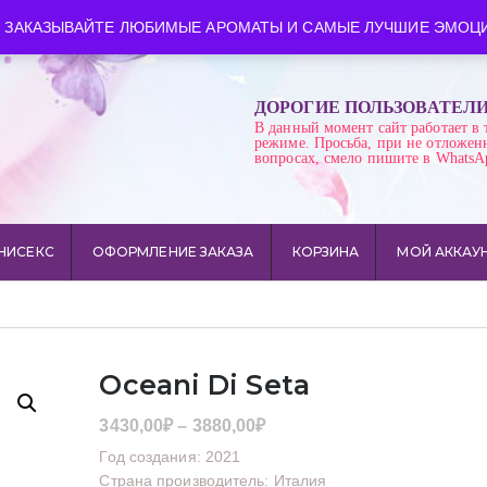
ква
Время работы: пн-сб 10:00-21:00
 ЗАКАЗЫВАЙТЕ ЛЮБИМЫЕ АРОМАТЫ И САМЫЕ ЛУЧШИЕ ЭМОЦИ
ДОРОГИЕ ПОЛЬЗОВАТЕЛ
В данный момент сайт работает в 
режиме. Просьба, при не отложен
вопросах, смело пишите в WhatsA
НИСЕКС
ОФОРМЛЕНИЕ ЗАКАЗА
КОРЗИНА
МОЙ АККАУ
Oceani Di Seta
Диапазон
3430,00
₽
–
3880,00
₽
цен:
Год создания: 2021
3430,00₽
Страна производитель: Италия