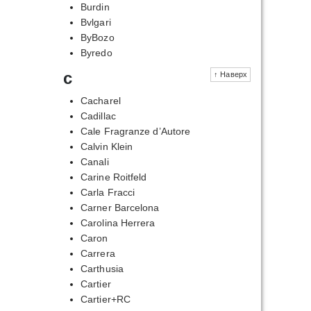
Burdin
Bvlgari
ByBozo
Byredo
c
↑ Наверх
Cacharel
Cadillac
Cale Fragranze d’Autore
Calvin Klein
Canali
Carine Roitfeld
Carla Fracci
Carner Barcelona
Carolina Herrera
Caron
Carrera
Carthusia
Cartier
Cartier+RC