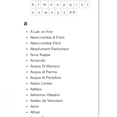
k
l
m
n
o
p
q
r
s
t
u
v
w
x
y
z
0-9
a
A Lab on Fire
Abercrombie & Fitch
Abercrombie Fitch
Absolument Parfumeur
Acca Kappa
Accendis
Acqua Di Monaco
Acqua di Parma
Acqua di Portofino
Adam Levine
Adidas
Adrienne Vittadini
Aedes de Venustas
Aerin
Afnan