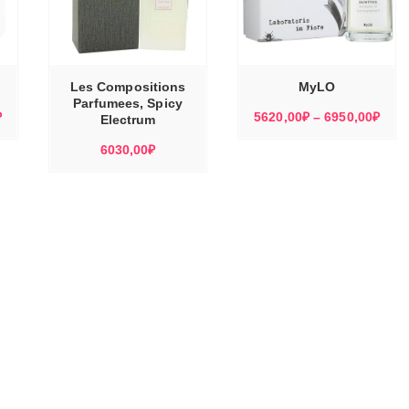
ЭТОТ
ЭТОТ
ТОВАР
ТОВАР
Е
ВЫБЕРИТЕ
ИМЕЕТ
ИМЕЕТ
Ы
ПАРАМЕТРЫ
НЕСКОЛЬКО
НЕСКОЛЬКО
ВАРИАЦИЙ.
ВАРИАЦИЙ.
ОПЦИИ
ОПЦИИ
МОЖНО
МОЖНО
Les Compositions
MyLO
ВЫБРАТЬ
ВЫБРАТЬ
НА
НА
Parfumees, Spicy
СТРАНИЦЕ
СТРАНИЦЕ
Диапазон
Диа
₽
5620,00
₽
–
6950,00
₽
ТОВАРА.
Electrum
ТОВАРА.
цен:
цен:
6030,00
₽
6130,00₽
5620
–
–
8170,00₽
6950