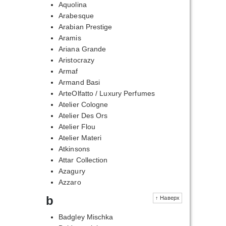
Aquolina
Arabesque
Arabian Prestige
Aramis
Ariana Grande
Aristocrazy
Armaf
Armand Basi
ArteOlfatto / Luxury Perfumes
Atelier Cologne
Atelier Des Ors
Atelier Flou
Atelier Materi
Atkinsons
Attar Collection
Azagury
Azzaro
b
↑ Наверх
Badgley Mischka