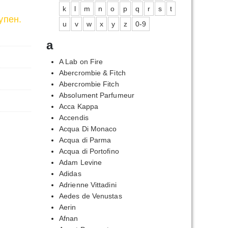
k
l
m
n
o
p
q
r
s
t
упен.
u
v
w
x
y
z
0-9
a
A Lab on Fire
Abercrombie & Fitch
Abercrombie Fitch
Absolument Parfumeur
Acca Kappa
Accendis
Acqua Di Monaco
Acqua di Parma
Acqua di Portofino
Adam Levine
Adidas
Adrienne Vittadini
Aedes de Venustas
Aerin
Afnan