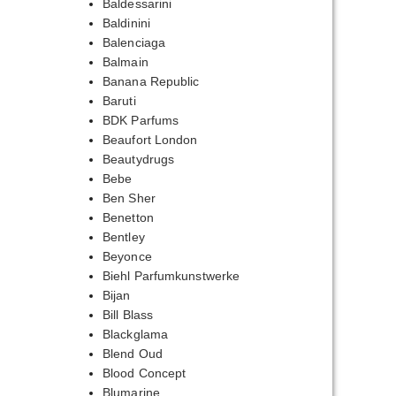
Baldessarini
Baldinini
Balenciaga
Balmain
Banana Republic
Baruti
BDK Parfums
Beaufort London
Beautydrugs
Bebe
Ben Sher
Benetton
Bentley
Beyonce
Biehl Parfumkunstwerke
Bijan
Bill Blass
Blackglama
Blend Oud
Blood Concept
Blumarine