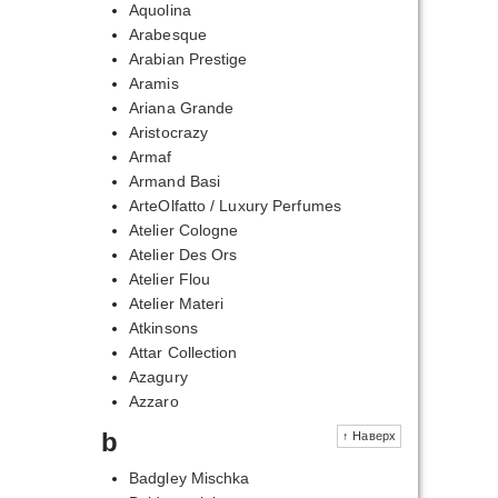
Aquolina
Arabesque
Arabian Prestige
Aramis
Ariana Grande
Aristocrazy
Armaf
Armand Basi
ArteOlfatto / Luxury Perfumes
Atelier Cologne
Atelier Des Ors
Atelier Flou
Atelier Materi
Atkinsons
Attar Collection
Azagury
Azzaro
b
↑ Наверх
Badgley Mischka