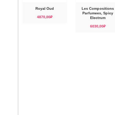
ВАРИАЦИЙ.
ВАРИАЦИЙ.
ОПЦИИ
ОПЦИИ
МОЖНО
МОЖНО
Royal Oud
Les Compositions
ВЫБРАТЬ
ВЫБРАТЬ
НА
НА
Parfumees, Spicy
СТРАНИЦЕ
СТРАНИЦЕ
4870,00
₽
ТОВАРА.
ТОВАРА.
Electrum
6030,00
₽