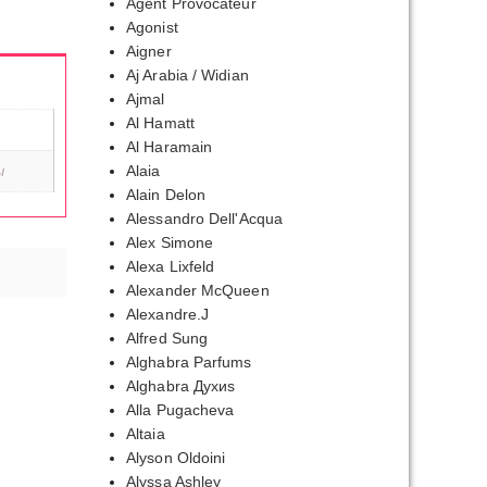
Agent Provocateur
Agonist
Aigner
Aj Arabia / Widian
Ajmal
Al Hamatt
Al Haramain
ы
Alaia
Alain Delon
Alessandro Dell'Acqua
Alex Simone
Alexa Lixfeld
Alexander McQueen
Alexandre.J
Alfred Sung
Alghabra Parfums
Alghabra Духиs
Alla Pugacheva
Altaia
Alyson Oldoini
Alyssa Ashley