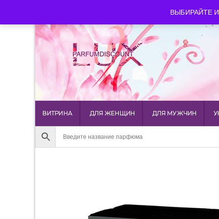
luxparfumdiscount@mail.ru
+7 903 544 11 18
г. Мос
ВЫБИРАЙТЕ И
ВИТРИНА
ДЛЯ ЖЕНЩИН
ДЛЯ МУЖЧИН
У