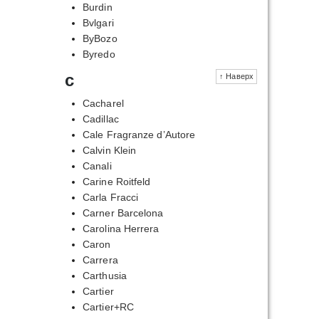
Burdin
Bvlgari
ByBozo
Byredo
c
↑ Наверх
Cacharel
Cadillac
Cale Fragranze d’Autore
Calvin Klein
Canali
Carine Roitfeld
Carla Fracci
Carner Barcelona
Carolina Herrera
Caron
Carrera
Carthusia
Cartier
Cartier+RC