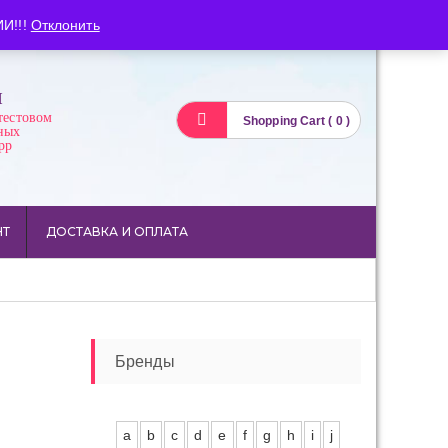
Вход
Регистрация
И!!!
Отклонить
И
тестовом
Shopping Cart ( 0 )
ных
pp
НТ
ДОСТАВКА И ОПЛАТА
Бренды
a
b
c
d
e
f
g
h
i
j