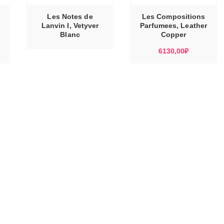
ВАРИАЦИЙ.
ОПЦИИ
МОЖНО
Les Notes de
Les Compositions
ВЫБРАТЬ
НА
Lanvin I, Vetyver
Parfumees, Leather
СТРАНИЦЕ
Blanc
ТОВАРА.
Copper
6130,00
₽