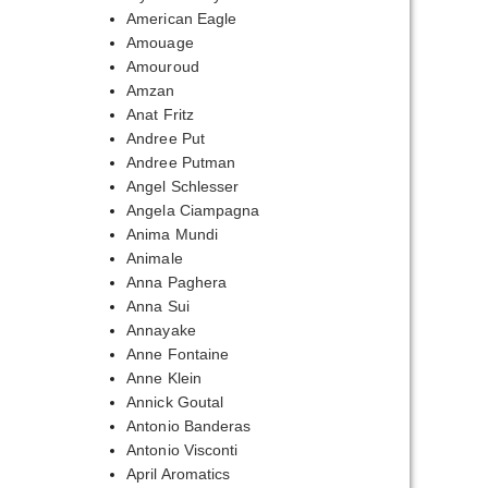
American Eagle
Amouage
Amouroud
Amzan
азон
Anat Fritz
Andree Put
00₽
Andree Putman
Angel Schlesser
,00₽
Angela Ciampagna
Anima Mundi
Animale
Anna Paghera
Anna Sui
Annayake
Anne Fontaine
Anne Klein
Annick Goutal
Antonio Banderas
Antonio Visconti
April Aromatics