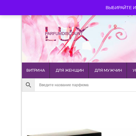
luxparfumdiscount@mail.ru
+7 903 544 11 18
г. Мос
ВЫБИРАЙТЕ И
ВИТРИНА
ДЛЯ ЖЕНЩИН
ДЛЯ МУЖЧИН
У