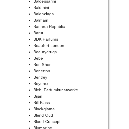
Baldessarini
Baldinini
Balenciaga
Balmain
Banana Republic
Baruti
BDK Parfums
Beaufort London
Beautydrugs
Bebe
Ben Sher
Benetton
Bentley
Beyonce
Biehl Parfumkunstwerke
Bijan
Bill Blass
Blackglama
Blend Oud
Blood Concept
Blumarine