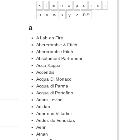
k
l
m
n
o
p
q
r
s
t
u
v
w
x
y
z
0-9
a
A Lab on Fire
Abercrombie & Fitch
Abercrombie Fitch
Absolument Parfumeur
Acca Kappa
Accendis
Acqua Di Monaco
Acqua di Parma
Acqua di Portofino
Adam Levine
Adidas
Adrienne Vittadini
Aedes de Venustas
Aerin
Afnan