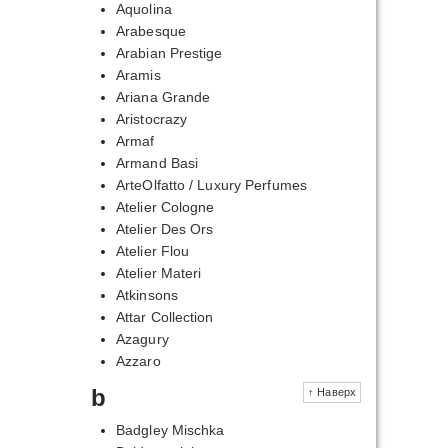
Aquolina
Arabesque
Arabian Prestige
Aramis
Ariana Grande
Aristocrazy
Armaf
Armand Basi
ArteOlfatto / Luxury Perfumes
Atelier Cologne
Atelier Des Ors
Atelier Flou
Atelier Materi
Atkinsons
Attar Collection
Azagury
Azzaro
b
↑ Наверх
Badgley Mischka