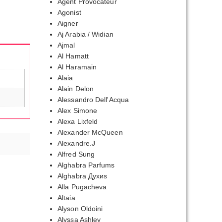
Agent Provocateur
Agonist
Aigner
Aj Arabia / Widian
Ajmal
Al Hamatt
Al Haramain
Alaia
Alain Delon
Alessandro Dell'Acqua
Alex Simone
Alexa Lixfeld
Alexander McQueen
Alexandre.J
Alfred Sung
Alghabra Parfums
Alghabra Духиs
Alla Pugacheva
Altaia
Alyson Oldoini
Alyssa Ashley