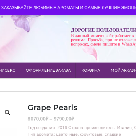
ква
Время работы: пн-сб 10:00-21:00
 ЗАКАЗЫВАЙТЕ ЛЮБИМЫЕ АРОМАТЫ И САМЫЕ ЛУЧШИЕ ЭМОЦИ
ДОРОГИЕ ПОЛЬЗОВАТЕЛ
В данный момент сайт работает в 
режиме. Просьба, при не отложен
вопросах, смело пишите в WhatsA
НИСЕКС
ОФОРМЛЕНИЕ ЗАКАЗА
КОРЗИНА
МОЙ АККАУ
Grape Pearls
Диапазон
8070,00
₽
–
9790,00
₽
цен:
Год создания: 2016 Страна производитель: Италия,
8070,00₽
Тип аромата: цветочные, фруктовые, сладкие