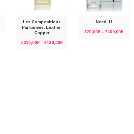
ЭТОТ
ЭТОТ
ТОВАР
ТОВАР
Е
ВЫБЕРИТЕ
ИМЕЕТ
ИМЕЕТ
Ы
ПАРАМЕТРЫ
НЕСКОЛЬКО
НЕСКОЛЬКО
ВАРИАЦИЙ.
ВАРИАЦИЙ.
ОПЦИИ
ОПЦИИ
МОЖНО
МОЖНО
Les Compositions
Need_U
ВЫБРАТЬ
ВЫБРАТЬ
НА
НА
Parfumees, Leather
СТРАНИЦЕ
СТРАНИЦЕ
Диап
870,00
₽
–
7460,00
₽
ТОВАРА.
Copper
ТОВАРА.
цен:
Диапазон
5310,00
₽
–
6130,00
₽
870,
цен:
–
5310,00₽
7460
–
6130,00₽