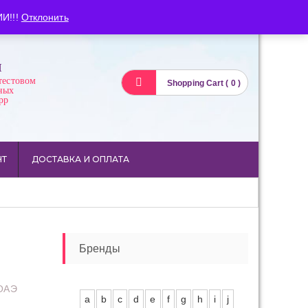
Вход
Регистрация
И!!!
Отклонить
И
тестовом
Shopping Cart ( 0 )
ных
pp
НТ
ДОСТАВКА И ОПЛАТА
Бренды
 ОАЭ
a
b
c
d
e
f
g
h
i
j