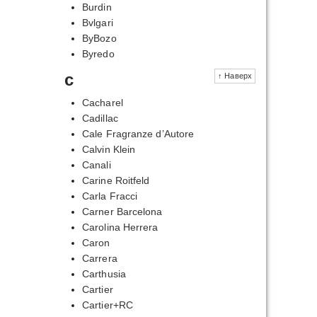
Burdin
Bvlgari
ByBozo
Byredo
c
↑ Наверх
Cacharel
Cadillac
Cale Fragranze d’Autore
Calvin Klein
Canali
Carine Roitfeld
Carla Fracci
Carner Barcelona
Carolina Herrera
Caron
Carrera
Carthusia
Cartier
Cartier+RC