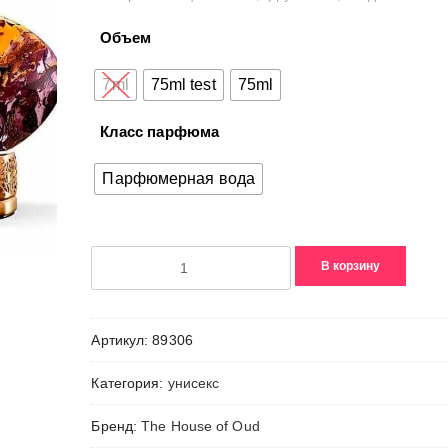
–
Объем
9790,00₽
7ml
75ml test
75ml
Класс парфюма
Парфюмерная вода
Количество
В корзину
товара
Grape
Pearls
Артикул:
89306
Категория:
унисекс
Бренд:
The House of Oud