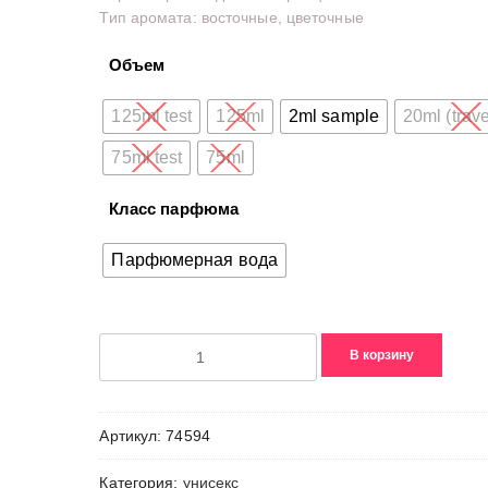
Тип аромата: восточные, цветочные
Объем
125ml test
125ml
2ml sample
20ml (trave
75ml test
75ml
Класс парфюма
Парфюмерная вода
Количество
В корзину
товара
Angelique
Noire
Артикул:
74594
Категория:
унисекс