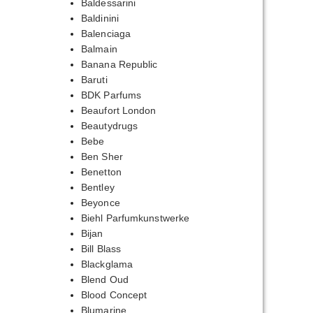
Baldessarini
Baldinini
Balenciaga
Balmain
Banana Republic
Baruti
BDK Parfums
Beaufort London
Beautydrugs
Bebe
Ben Sher
Benetton
Bentley
Beyonce
Biehl Parfumkunstwerke
Bijan
Bill Blass
Blackglama
Blend Oud
Blood Concept
Blumarine