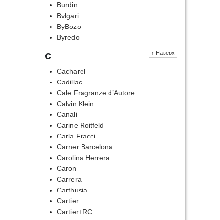
Burdin
Bvlgari
ByBozo
Byredo
c
↑ Наверх
Cacharel
Cadillac
Cale Fragranze d’Autore
Calvin Klein
Canali
Carine Roitfeld
Carla Fracci
Carner Barcelona
Carolina Herrera
Caron
Carrera
Carthusia
Cartier
Cartier+RC