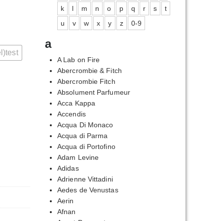
k
l
m
n
o
p
q
r
s
t
u
v
w
x
y
z
0-9
a
l)test
A Lab on Fire
Abercrombie & Fitch
Abercrombie Fitch
Absolument Parfumeur
Acca Kappa
Accendis
Acqua Di Monaco
Acqua di Parma
Acqua di Portofino
Adam Levine
Adidas
Adrienne Vittadini
Aedes de Venustas
Aerin
Afnan