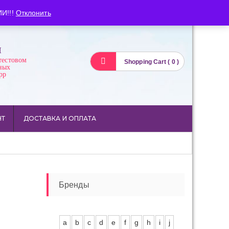
Вход
Регистрация
И!!!
Отклонить
И
тестовом
Shopping Cart ( 0 )
ных
pp
НТ
ДОСТАВКА И ОПЛАТА
Бренды
a
b
c
d
e
f
g
h
i
j