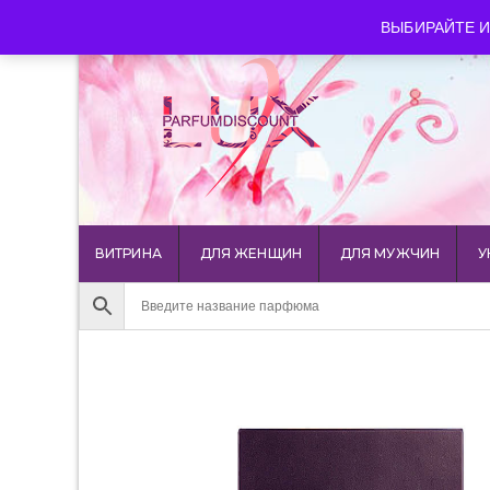
luxparfumdiscount@mail.ru
+7 903 544 11 18
г. Мос
ВЫБИРАЙТЕ И
ВИТРИНА
ДЛЯ ЖЕНЩИН
ДЛЯ МУЖЧИН
У