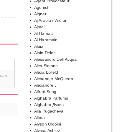
Agent Provocateur
Agonist
Aigner
Aj Arabia / Widian
Ajmal
Al Hamatt
Al Haramain
Alaia
Alain Delon
Alessandro Dell'Acqua
Alex Simone
Alexa Lixfeld
ная
Alexander McQueen
Alexandre.J
Alfred Sung
Alghabra Parfums
Alghabra Духиs
Alla Pugacheva
Altaia
Alyson Oldoini
Alyssa Ashley