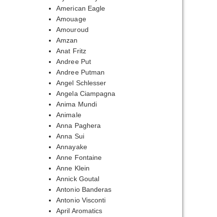
American Eagle
Amouage
Amouroud
Amzan
Anat Fritz
Andree Put
Andree Putman
Angel Schlesser
пазон
Angela Ciampagna
Anima Mundi
,00₽
Animale
Anna Paghera
,00₽
Anna Sui
Annayake
Anne Fontaine
Anne Klein
Annick Goutal
Antonio Banderas
Antonio Visconti
April Aromatics