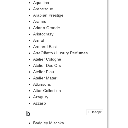
Aquolina
Arabesque
Arabian Prestige
Aramis
Ariana Grande
Aristocrazy
Armaf
Armand Basi
ArteOlfatto / Luxury Perfumes
Atelier Cologne
Atelier Des Ors
Atelier Flou
Atelier Materi
Atkinsons
Attar Collection
Azagury
Azzaro
b
↑ Наверх
Badgley Mischka