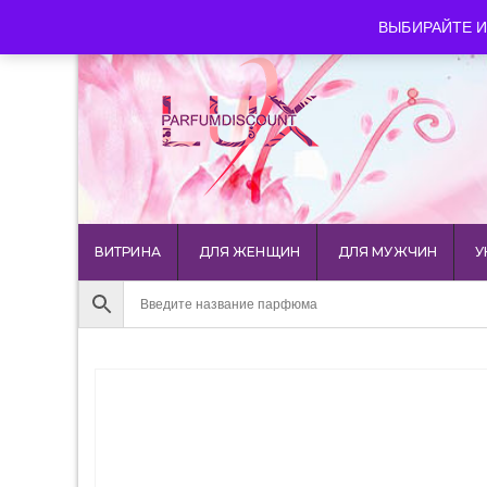
luxparfumdiscount@mail.ru
+7 903 544 11 18
г. Мос
ВЫБИРАЙТЕ И
ВИТРИНА
ДЛЯ ЖЕНЩИН
ДЛЯ МУЖЧИН
У