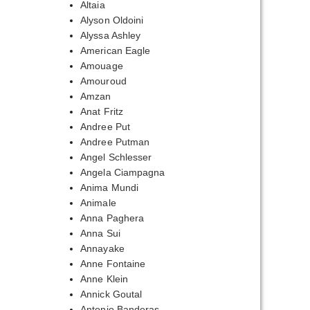
Altaia
Alyson Oldoini
Alyssa Ashley
American Eagle
Amouage
Amouroud
Amzan
Anat Fritz
Andree Put
Andree Putman
Angel Schlesser
Angela Ciampagna
Anima Mundi
Animale
Anna Paghera
Anna Sui
Annayake
Anne Fontaine
Anne Klein
Annick Goutal
Antonio Banderas