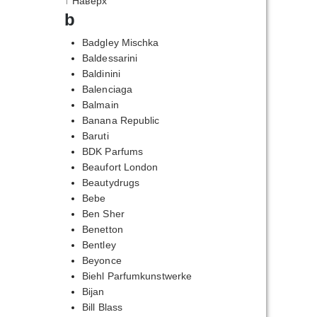
↑ Наверх
b
Badgley Mischka
Baldessarini
Baldinini
Balenciaga
Balmain
Banana Republic
Baruti
BDK Parfums
Beaufort London
Beautydrugs
Bebe
Ben Sher
Benetton
Bentley
Beyonce
Biehl Parfumkunstwerke
Bijan
Bill Blass