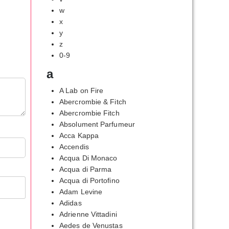
w
x
y
z
0-9
a
A Lab on Fire
Abercrombie & Fitch
Abercrombie Fitch
Absolument Parfumeur
Acca Kappa
Accendis
Acqua Di Monaco
Acqua di Parma
Acqua di Portofino
Adam Levine
Adidas
Adrienne Vittadini
Aedes de Venustas