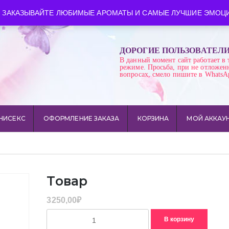
ква
Время работы: пн-сб 10:00-21:00
 ЗАКАЗЫВАЙТЕ ЛЮБИМЫЕ АРОМАТЫ И САМЫЕ ЛУЧШИЕ ЭМОЦИ
ДОРОГИЕ ПОЛЬЗОВАТЕЛ
В данный момент сайт работает в 
режиме. Просьба, при не отложен
вопросах, смело пишите в WhatsA
НИСЕКС
ОФОРМЛЕНИЕ ЗАКАЗА
КОРЗИНА
МОЙ АККАУ
Товар
3250,00
₽
Количество
В корзину
товара