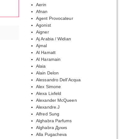
Aerin
Afnan
Agent Provocateur
Agonist
Aigner
Aj Arabia / Widian
Ajmal
Al Hamatt
Al Haramain
Alaia
Alain Delon
Alessandro Dell'Acqua
Alex Simone
Alexa Lixfeld
Alexander McQueen
Alexandre.J
Alfred Sung
Alghabra Parfums
Alghabra Духиs
Alla Pugacheva