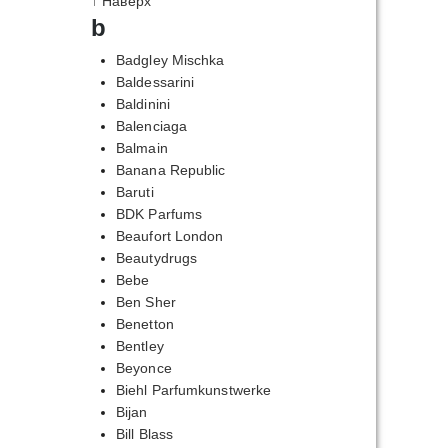
↑ Наверх
b
Badgley Mischka
Baldessarini
Baldinini
Balenciaga
Balmain
Banana Republic
Baruti
BDK Parfums
Beaufort London
Beautydrugs
Bebe
Ben Sher
Benetton
Bentley
Beyonce
Biehl Parfumkunstwerke
Bijan
Bill Blass