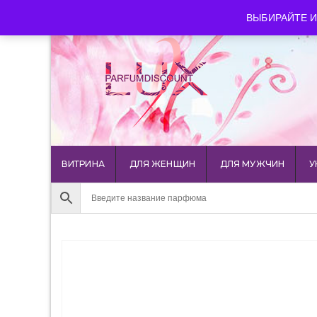
luxparfumdiscount@mail.ru
+7 903 544 11 18
г. Мос
ВЫБИРАЙТЕ И
ВИТРИНА
ДЛЯ ЖЕНЩИН
ДЛЯ МУЖЧИН
У