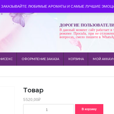
ква
Время работы: пн-сб 10:00-21:00
 ЗАКАЗЫВАЙТЕ ЛЮБИМЫЕ АРОМАТЫ И САМЫЕ ЛУЧШИЕ ЭМОЦИ
ДОРОГИЕ ПОЛЬЗОВАТЕЛ
В данный момент сайт работает в 
режиме. Просьба, при не отложен
вопросах, смело пишите в WhatsA
НИСЕКС
ОФОРМЛЕНИЕ ЗАКАЗА
КОРЗИНА
МОЙ АККАУ
Товар
5520,00
₽
Количество
В корзину
товара