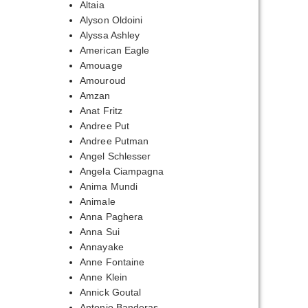
Altaia
Alyson Oldoini
Alyssa Ashley
American Eagle
Amouage
Amouroud
Amzan
Anat Fritz
Andree Put
Andree Putman
Angel Schlesser
Angela Ciampagna
Anima Mundi
Animale
Anna Paghera
Anna Sui
Annayake
Anne Fontaine
Anne Klein
Annick Goutal
Antonio Banderas