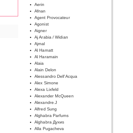
Aerin
Afnan
Agent Provocateur
Agonist
Aigner
Aj Arabia / Widian
Ajmal
Al Hamatt
Al Haramain
Alaia
Alain Delon
Alessandro Dell'Acqua
Alex Simone
Alexa Lixfeld
Alexander McQueen
Alexandre.J
Alfred Sung
Alghabra Parfums
Alghabra Духиs
Alla Pugacheva