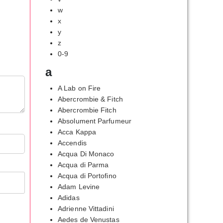
w
x
y
z
0-9
a
A Lab on Fire
Abercrombie & Fitch
Abercrombie Fitch
Absolument Parfumeur
Acca Kappa
Accendis
Acqua Di Monaco
Acqua di Parma
Acqua di Portofino
Adam Levine
Adidas
Adrienne Vittadini
Aedes de Venustas