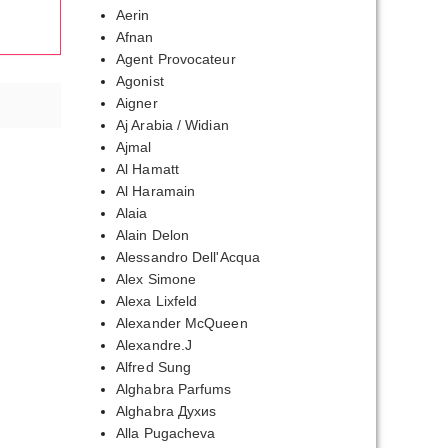
Aerin
Afnan
Agent Provocateur
Agonist
Aigner
Aj Arabia / Widian
Ajmal
Al Hamatt
Al Haramain
Alaia
Alain Delon
Alessandro Dell'Acqua
Alex Simone
Alexa Lixfeld
Alexander McQueen
Alexandre.J
Alfred Sung
Alghabra Parfums
Alghabra Духиs
Alla Pugacheva