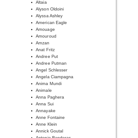
Altaia
Alyson Oldoini
Alyssa Ashley
American Eagle
Amouage
Amouroud
Amzan
Anat Fritz
Andree Put
Andree Putman
Angel Schlesser
Angela Ciampagna
Anima Mundi
Animale
Anna Paghera
Anna Sui
Annayake
Anne Fontaine
Anne Klein
Annick Goutal
Antonio Banderas