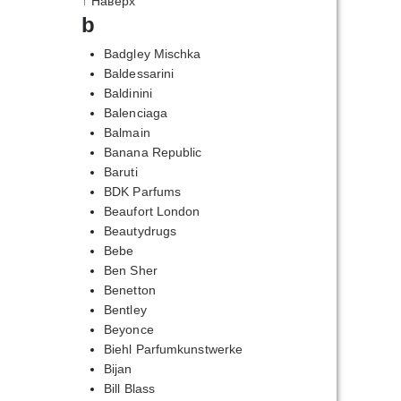
↑ Наверх
b
Badgley Mischka
Baldessarini
Baldinini
Balenciaga
Balmain
Banana Republic
Baruti
BDK Parfums
Beaufort London
Beautydrugs
Bebe
Ben Sher
Benetton
Bentley
Beyonce
Biehl Parfumkunstwerke
Bijan
Bill Blass