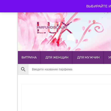
luxparfumdiscount@mail.ru
+7 903 544 11 18
г. Мос
ВЫБИРАЙТЕ И
ВИТРИНА
ДЛЯ ЖЕНЩИН
ДЛЯ МУЖЧИН
У