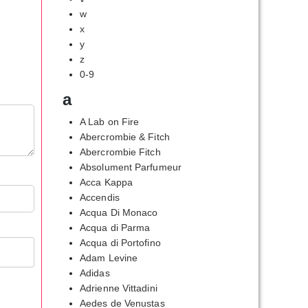
w
x
y
z
0-9
a
A Lab on Fire
Abercrombie & Fitch
Abercrombie Fitch
Absolument Parfumeur
Acca Kappa
Accendis
Acqua Di Monaco
Acqua di Parma
Acqua di Portofino
Adam Levine
Adidas
Adrienne Vittadini
Aedes de Venustas