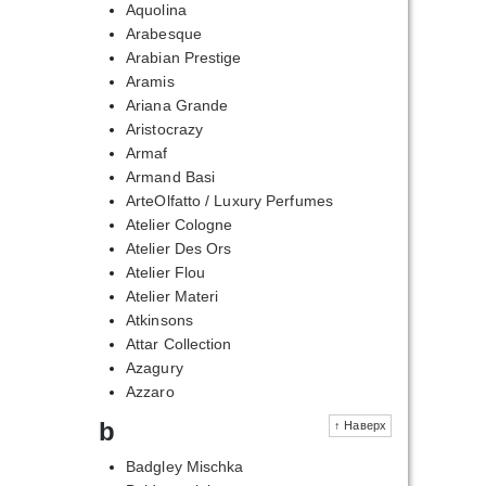
Aquolina
Arabesque
Arabian Prestige
Aramis
Ariana Grande
Aristocrazy
Armaf
Armand Basi
ArteOlfatto / Luxury Perfumes
Atelier Cologne
Atelier Des Ors
Atelier Flou
Atelier Materi
Atkinsons
Attar Collection
Azagury
Azzaro
b
↑ Наверх
Badgley Mischka