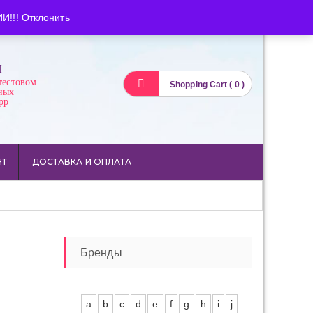
Вход
Регистрация
И!!!
Отклонить
И
тестовом
Shopping Cart ( 0 )
ных
pp
НТ
ДОСТАВКА И ОПЛАТА
Бренды
a
b
c
d
e
f
g
h
i
j