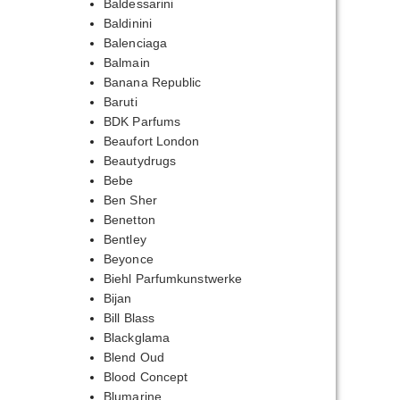
Baldessarini
Baldinini
Balenciaga
Balmain
Banana Republic
Baruti
BDK Parfums
Beaufort London
Beautydrugs
Bebe
Ben Sher
Benetton
Bentley
Beyonce
Biehl Parfumkunstwerke
Bijan
Bill Blass
Blackglama
Blend Oud
Blood Concept
Blumarine