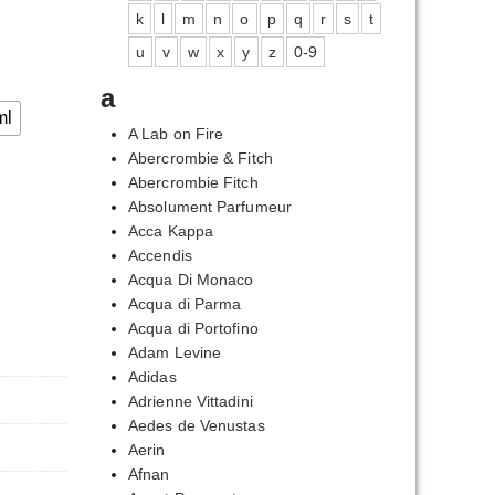
k
l
m
n
o
p
q
r
s
t
u
v
w
x
y
z
0-9
a
ml
A Lab on Fire
Abercrombie & Fitch
Abercrombie Fitch
Absolument Parfumeur
Acca Kappa
Accendis
Acqua Di Monaco
Acqua di Parma
Acqua di Portofino
Adam Levine
Adidas
Adrienne Vittadini
Aedes de Venustas
Aerin
Afnan