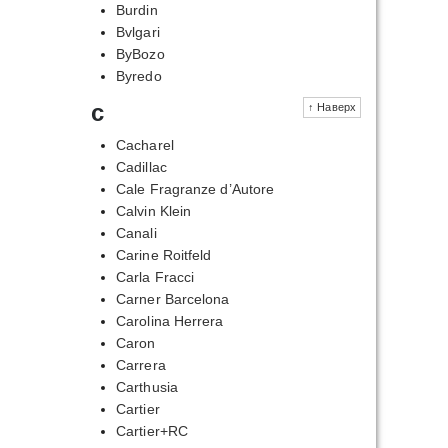
Burdin
Bvlgari
ByBozo
Byredo
c
↑ Наверх
Cacharel
Cadillac
Cale Fragranze d’Autore
Calvin Klein
Canali
Carine Roitfeld
Carla Fracci
Carner Barcelona
Carolina Herrera
Caron
Carrera
Carthusia
Cartier
Cartier+RC