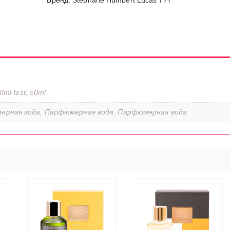
Бренд:
Stephane Humbert Lucas 777
0ml test, 50ml
ерная вода, Парфюмерная вода, Парфюмерная вода