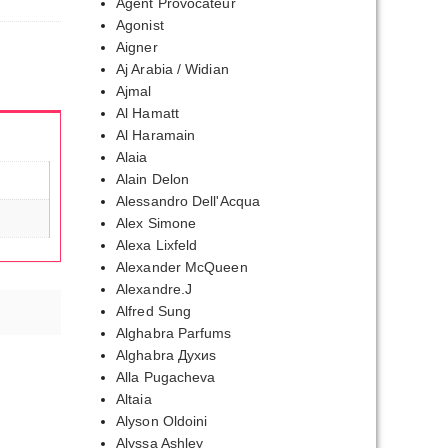
Agent Provocateur
Agonist
Aigner
Aj Arabia / Widian
Ajmal
Al Hamatt
Al Haramain
Alaia
Alain Delon
Alessandro Dell'Acqua
Alex Simone
Alexa Lixfeld
Alexander McQueen
Alexandre.J
Alfred Sung
Alghabra Parfums
Alghabra Духиs
Alla Pugacheva
Altaia
Alyson Oldoini
Alyssa Ashley