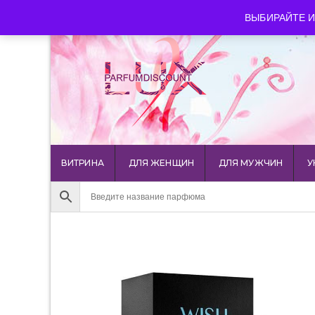
luxparfumdiscount@mail.ru
+7 903 544 11 18
г. Мос
ВЫБИРАЙТЕ И
ВИТРИНА
ДЛЯ ЖЕНЩИН
ДЛЯ МУЖЧИН
У