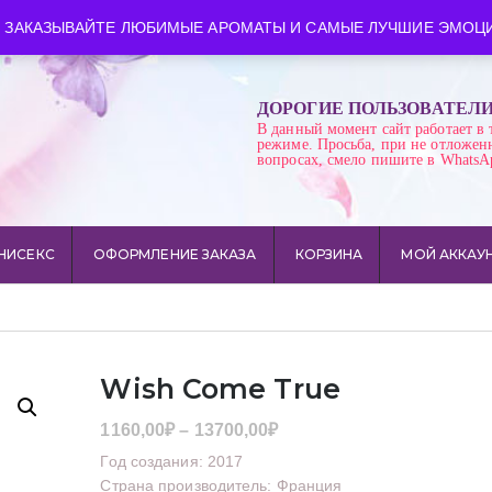
ква
Время работы: пн-сб 10:00-21:00
 ЗАКАЗЫВАЙТЕ ЛЮБИМЫЕ АРОМАТЫ И САМЫЕ ЛУЧШИЕ ЭМОЦИ
ДОРОГИЕ ПОЛЬЗОВАТЕЛ
В данный момент сайт работает в 
режиме. Просьба, при не отложен
вопросах, смело пишите в WhatsA
НИСЕКС
ОФОРМЛЕНИЕ ЗАКАЗА
КОРЗИНА
МОЙ АККАУ
Wish Come True
Диапазон
1160,00
₽
–
13700,00
₽
цен:
Год создания: 2017
1160,00₽
Страна производитель: Франция