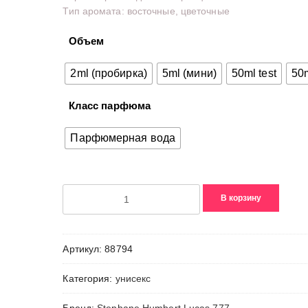
Тип аромата: восточные, цветочные
–
13700,00₽
Объем
2ml (пробирка)
5ml (мини)
50ml test
50
Класс парфюма
Парфюмерная вода
Количество
В корзину
товара
Wish
come
Артикул:
88794
True
Категория:
унисекс