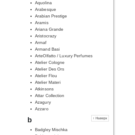
Aquolina
Arabesque
Arabian Prestige
Aramis
Ariana Grande
Aristocrazy
Armaf
Armand Basi
ArteOlfatto / Luxury Perfumes
Atelier Cologne
Atelier Des Ors
Atelier Flou
Atelier Materi
Atkinsons
Attar Collection
Azagury
Azzaro
b
↑ Наверх
Badgley Mischka