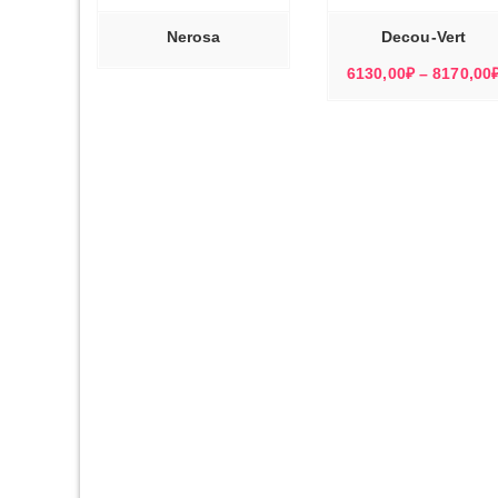
ВАРИАЦИЙ.
ОПЦИИ
МОЖНО
Nerosa
Decou-Vert
ВЫБРАТЬ
НА
СТРАНИЦЕ
6130,00
₽
–
8170,00
ТОВАРА.