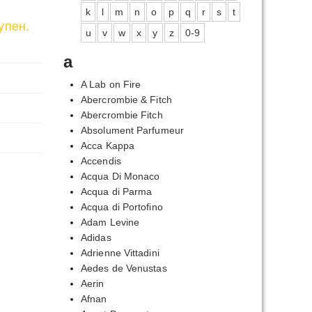
k
l
m
n
o
p
q
r
s
t
упен.
u
v
w
x
y
z
0-9
a
A Lab on Fire
Abercrombie & Fitch
Abercrombie Fitch
Absolument Parfumeur
Acca Kappa
Accendis
Acqua Di Monaco
Acqua di Parma
Acqua di Portofino
Adam Levine
Adidas
Adrienne Vittadini
Aedes de Venustas
Aerin
Afnan