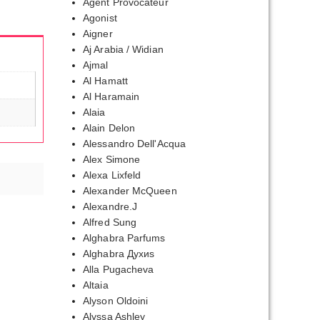
Agent Provocateur
Agonist
Aigner
Aj Arabia / Widian
Ajmal
Al Hamatt
Al Haramain
Alaia
Alain Delon
Alessandro Dell'Acqua
Alex Simone
Alexa Lixfeld
Alexander McQueen
Alexandre.J
Alfred Sung
Alghabra Parfums
Alghabra Духиs
Alla Pugacheva
Altaia
Alyson Oldoini
Alyssa Ashley