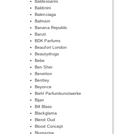
Baldessarini
Baldinini
Balenciaga
Balmain
Banana Republic
Baruti
BDK Parfums
Beaufort London
Beautydrugs
Bebe
Ben Sher
Benetton
Bentley
Beyonce
Biehl Parfumkunstwerke
Bijan
Bill Blass
Blackglama
Blend Oud
Blood Concept
Blumarine