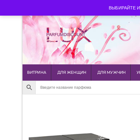
luxparfumdiscount@mail.ru
+7 903 544 11 18
г. Мос
ВЫБИРАЙТЕ И
ВИТРИНА
ДЛЯ ЖЕНЩИН
ДЛЯ МУЖЧИН
У