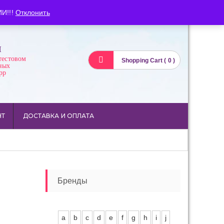
Вход
Регистрация
И!!!
Отклонить
И
тестовом
Shopping Cart ( 0 )
ных
pp
НТ
ДОСТАВКА И ОПЛАТА
Бренды
a
b
c
d
e
f
g
h
i
j