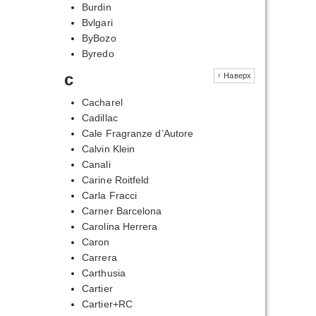
Burdin
Bvlgari
ByBozo
Byredo
c
↑ Наверх
Cacharel
Cadillac
Cale Fragranze d’Autore
Calvin Klein
Canali
Carine Roitfeld
Carla Fracci
Carner Barcelona
Carolina Herrera
Caron
Carrera
Carthusia
Cartier
Cartier+RC