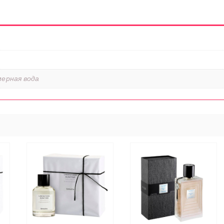
ерная вода
ЭТОТ
ЭТОТ
ТОВАР
ТОВАР
Е
ВЫБЕРИТЕ
ИМЕЕТ
ИМЕЕТ
Ы
ПАРАМЕТРЫ
НЕСКОЛЬКО
НЕСКОЛЬКО