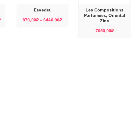
ВАРИАЦИЙ.
ВАРИАЦИЙ.
ОПЦИИ
ОПЦИИ
МОЖНО
МОЖНО
Esvedra
Les Compositions
ВЫБРАТЬ
ВЫБРАТЬ
НА
НА
Parfumees, Oriental
СТРАНИЦЕ
СТРАНИЦЕ
Диапазон
Диапазон
₽
870,00
₽
–
6440,00
₽
ТОВАРА.
ТОВАРА.
Zinc
цен:
цен:
7050,00
₽
6130,00₽
870,00₽
–
–
8170,00₽
6440,00₽