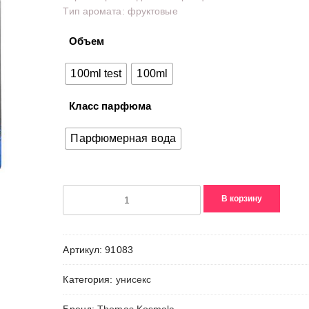
Тип аромата: фруктовые
–
7660,00₽
Объем
100ml test
100ml
Класс парфюма
Парфюмерная вода
Количество
В корзину
товара
No.
4
Артикул:
91083
Neon
Категория:
унисекс