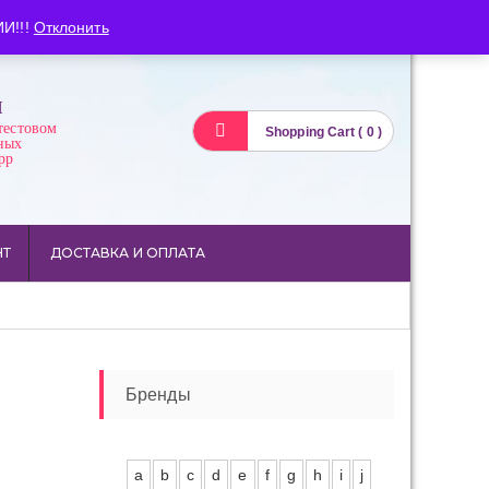
Вход
Регистрация
И!!!
Отклонить
И
тестовом
Shopping Cart ( 0 )
ных
pp
НТ
ДОСТАВКА И ОПЛАТА
Бренды
a
b
c
d
e
f
g
h
i
j