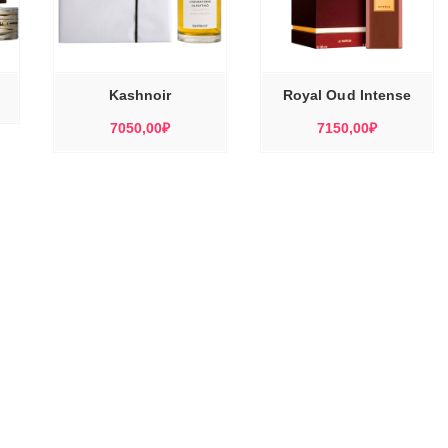
ЭТОТ
ЭТОТ
ТОВАР
ТОВАР
Е
ВЫБЕРИТЕ
ИМЕЕТ
ИМЕЕТ
Ы
ПАРАМЕТРЫ
НЕСКОЛЬКО
НЕСКОЛЬКО
ВАРИАЦИЙ.
ВАРИАЦИЙ.
ОПЦИИ
ОПЦИИ
МОЖНО
МОЖНО
Kashnoir
Royal Oud Intense
ВЫБРАТЬ
ВЫБРАТЬ
НА
НА
СТРАНИЦЕ
СТРАНИЦЕ
7050,00
₽
7150,00
₽
ТОВАРА.
ТОВАРА.