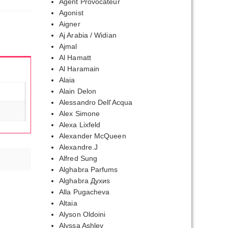
Agent Provocateur
Agonist
Aigner
Aj Arabia / Widian
Ajmal
Al Hamatt
Al Haramain
Alaia
Alain Delon
Alessandro Dell'Acqua
Alex Simone
Alexa Lixfeld
Alexander McQueen
Alexandre.J
Alfred Sung
Alghabra Parfums
Alghabra Духиs
Alla Pugacheva
Altaia
Alyson Oldoini
Alyssa Ashley