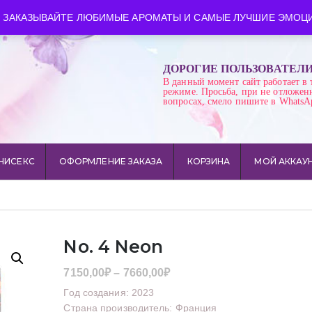
ква
Время работы: пн-сб 10:00-21:00
 ЗАКАЗЫВАЙТЕ ЛЮБИМЫЕ АРОМАТЫ И САМЫЕ ЛУЧШИЕ ЭМОЦИ
ДОРОГИЕ ПОЛЬЗОВАТЕЛ
В данный момент сайт работает в 
режиме. Просьба, при не отложен
вопросах, смело пишите в WhatsA
НИСЕКС
ОФОРМЛЕНИЕ ЗАКАЗА
КОРЗИНА
МОЙ АККАУ
No. 4 Neon
Диапазон
7150,00
₽
–
7660,00
₽
цен:
Год создания: 2023
7150,00₽
Страна производитель: Франция