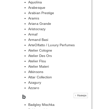
Aquolina
Arabesque
Arabian Prestige
Aramis
Ariana Grande
Aristocrazy
Armaf
Armand Basi
ArteOlfatto / Luxury Perfumes
Atelier Cologne
Atelier Des Ors
Atelier Flou
Atelier Materi
Atkinsons
Attar Collection
Azagury
Azzaro
b
↑ Наверх
Badgley Mischka