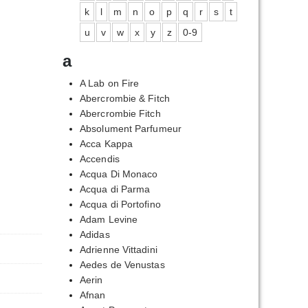
k
l
m
n
o
p
q
r
s
t
u
v
w
x
y
z
0-9
a
A Lab on Fire
Abercrombie & Fitch
Abercrombie Fitch
Absolument Parfumeur
Acca Kappa
Accendis
Acqua Di Monaco
Acqua di Parma
Acqua di Portofino
Adam Levine
Adidas
Adrienne Vittadini
Aedes de Venustas
Aerin
Afnan