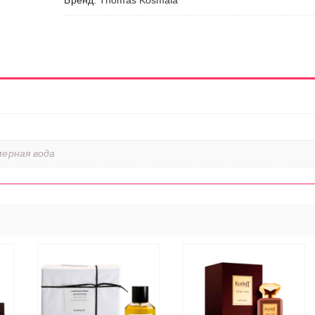
Бренд:
Thomas Kosmala
ерная вода