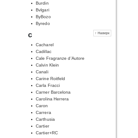
Burdin
Bvlgari
ByBozo
Byredo
c
↑ Наверх
Cacharel
Cadillac
Cale Fragranze d’Autore
Calvin Klein
Canali
Carine Roitfeld
Carla Fracci
Carner Barcelona
Carolina Herrera
Caron
Carrera
Carthusia
Cartier
Cartier+RC