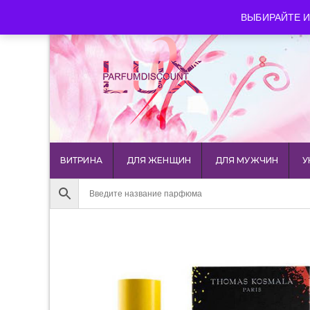
luxparfumdiscount@mail.ru
+7 903 544 11 18
г. Мос
ВЫБИРАЙТЕ И
ВИТРИНА
ДЛЯ ЖЕНЩИН
ДЛЯ МУЖЧИН
У