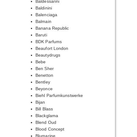
Baldessarini
Baldinini
Balenciaga
Balmain
Banana Republic
Baruti
BDK Parfums
Beaufort London
Beautydrugs
Bebe
Ben Sher
Benetton
Bentley
Beyonce
Biehl Parfumkunstwerke
Bijan
Bill Blass
Blackglama
Blend Oud
Blood Concept
Blumarine