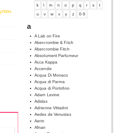
k
l
m
n
o
p
q
r
s
t
упен.
u
v
w
x
y
z
0-9
a
A Lab on Fire
Abercrombie & Fitch
Abercrombie Fitch
Absolument Parfumeur
Acca Kappa
Accendis
Acqua Di Monaco
Acqua di Parma
Acqua di Portofino
Adam Levine
Adidas
Adrienne Vittadini
Aedes de Venustas
Aerin
Afnan