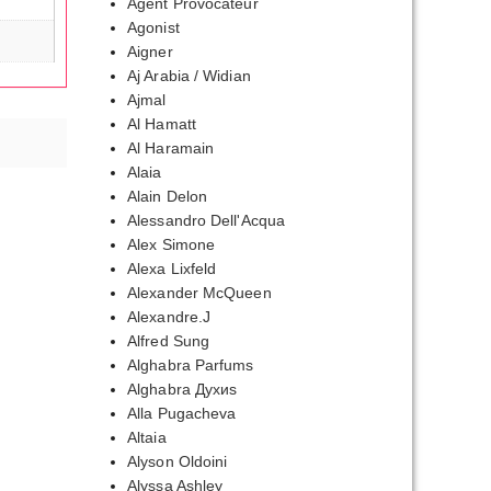
Agent Provocateur
Agonist
Aigner
Aj Arabia / Widian
Ajmal
Al Hamatt
Al Haramain
Alaia
Alain Delon
Alessandro Dell'Acqua
Alex Simone
Alexa Lixfeld
Alexander McQueen
Alexandre.J
Alfred Sung
Alghabra Parfums
Alghabra Духиs
Alla Pugacheva
Altaia
Alyson Oldoini
Alyssa Ashley