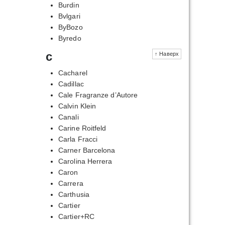
Burdin
Bvlgari
ByBozo
Byredo
c
↑ Наверх
Cacharel
Cadillac
Cale Fragranze d’Autore
Calvin Klein
Canali
Carine Roitfeld
Carla Fracci
Carner Barcelona
Carolina Herrera
Caron
Carrera
Carthusia
Cartier
Cartier+RC