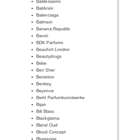
Baldessarini
Baldinini
Balenciaga
Balmain
Banana Republic
Baruti
BDK Parfums
Beaufort London
Beautydrugs
Bebe
Ben Sher
Benetton
Bentley
Beyonce
Biehl Parfumkunstwerke
Bijan
Bill Blass
Blackglama
Blend Oud
Blood Concept
Blumarine