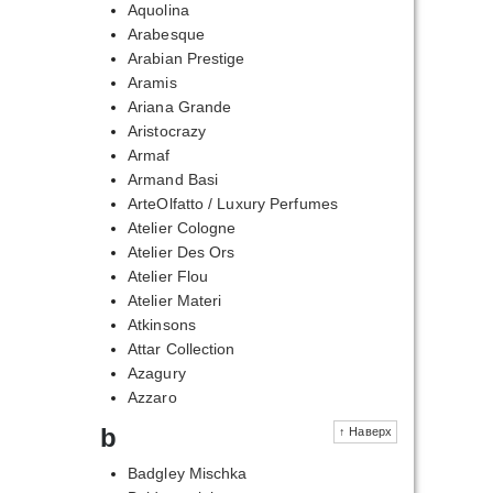
Aquolina
Arabesque
Arabian Prestige
Aramis
Ariana Grande
Aristocrazy
Armaf
Armand Basi
ArteOlfatto / Luxury Perfumes
Atelier Cologne
Atelier Des Ors
Atelier Flou
Atelier Materi
Atkinsons
Attar Collection
Azagury
Azzaro
b
↑ Наверх
Badgley Mischka