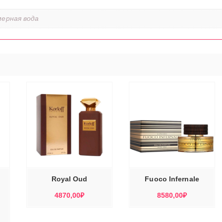
ерная вода
ЭТОТ
ЭТОТ
ТОВАР
ТОВАР
Е
ВЫБЕРИТЕ
ИМЕЕТ
ИМЕЕТ
Ы
ПАРАМЕТРЫ
НЕСКОЛЬКО
НЕСКОЛЬКО
ВАРИАЦИЙ.
ВАРИАЦИЙ.
ОПЦИИ
ОПЦИИ
МОЖНО
МОЖНО
Royal Oud
Fuoco Infernale
ВЫБРАТЬ
ВЫБРАТЬ
НА
НА
l
СТРАНИЦЕ
СТРАНИЦЕ
4870,00
₽
8580,00
₽
ТОВАРА.
ТОВАРА.