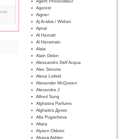
Agent Provocateur
Agonist
ная
Aigner
Aj Arabia / Widian
Ajmal
Al Hamatt
Al Haramain
Alaia
Alain Delon
Alessandro Dell'Acqua
Alex Simone
Alexa Lixfeld
Alexander McQueen
Alexandre.J
Alfred Sung
Alghabra Parfums
Alghabra Духиs
Alla Pugacheva
Altaia
Alyson Oldoini
Alyssa Ashley