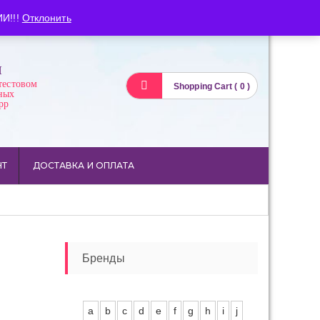
Вход
Регистрация
И!!!
Отклонить
И
тестовом
Shopping Cart ( 0 )
ных
pp
НТ
ДОСТАВКА И ОПЛАТА
Бренды
a
b
c
d
e
f
g
h
i
j