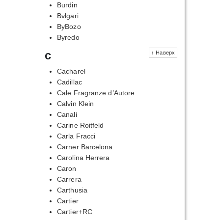
Burdin
Bvlgari
ByBozo
Byredo
c
↑ Наверх
Cacharel
Cadillac
Cale Fragranze d’Autore
Calvin Klein
Canali
Carine Roitfeld
Carla Fracci
Carner Barcelona
Carolina Herrera
Caron
Carrera
Carthusia
Cartier
Cartier+RC