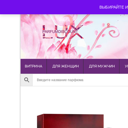
luxparfumdiscount@mail.ru
+7 903 544 11 18
г. Мос
ВЫБИРАЙТЕ И
ВИТРИНА
ДЛЯ ЖЕНЩИН
ДЛЯ МУЖЧИН
У