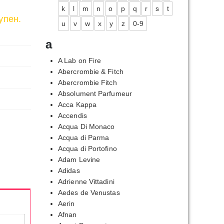
k
l
m
n
o
p
q
r
s
t
упен.
u
v
w
x
y
z
0-9
a
A Lab on Fire
Abercrombie & Fitch
Abercrombie Fitch
Absolument Parfumeur
Acca Kappa
Accendis
Acqua Di Monaco
Acqua di Parma
Acqua di Portofino
Adam Levine
Adidas
Adrienne Vittadini
Aedes de Venustas
Aerin
Afnan