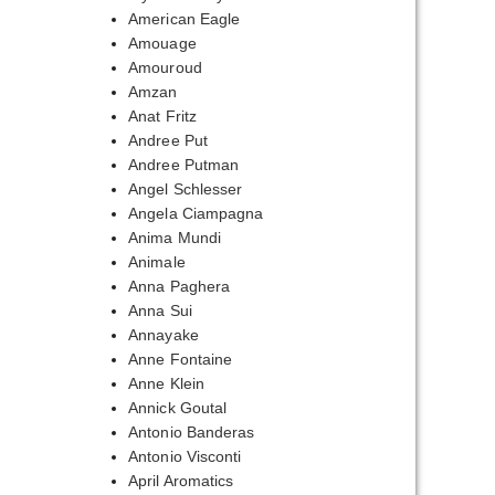
пазон
American Eagle
Amouage
,00₽
Amouroud
Amzan
,00₽
Anat Fritz
Andree Put
Andree Putman
Angel Schlesser
Angela Ciampagna
Anima Mundi
Animale
Anna Paghera
Anna Sui
Annayake
Anne Fontaine
Anne Klein
Annick Goutal
Antonio Banderas
Antonio Visconti
April Aromatics