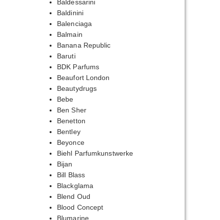
Baldessarini
Baldinini
Balenciaga
Balmain
Banana Republic
Baruti
BDK Parfums
Beaufort London
Beautydrugs
Bebe
Ben Sher
Benetton
Bentley
Beyonce
Biehl Parfumkunstwerke
Bijan
Bill Blass
Blackglama
Blend Oud
Blood Concept
Blumarine