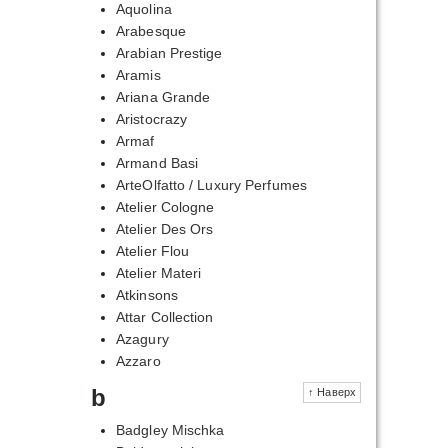
Aquolina
Arabesque
Arabian Prestige
Aramis
Ariana Grande
Aristocrazy
Armaf
Armand Basi
ArteOlfatto / Luxury Perfumes
Atelier Cologne
Atelier Des Ors
Atelier Flou
Atelier Materi
Atkinsons
Attar Collection
Azagury
Azzaro
b
↑ Наверх
Badgley Mischka