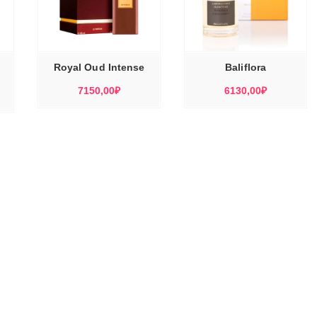
ЭТОТ
ЭТОТ
ТОВАР
ТОВАР
Е
ВЫБЕРИТЕ
ИМЕЕТ
ИМЕЕТ
Ы
ПАРАМЕТРЫ
НЕСКОЛЬКО
НЕСКОЛЬКО
ВАРИАЦИЙ.
ВАРИАЦИЙ.
ОПЦИИ
ОПЦИИ
МОЖНО
МОЖНО
Royal Oud Intense
Baliflora
ВЫБРАТЬ
ВЫБРАТЬ
НА
НА
СТРАНИЦЕ
СТРАНИЦЕ
7150,00
₽
6130,00
₽
ТОВАРА.
ТОВАРА.