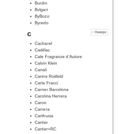
Burdin
Bvlgari
ByBozo
Byredo
c
↑ Наверх
Cacharel
Cadillac
Cale Fragranze d’Autore
Calvin Klein
Canali
Carine Roitfeld
Carla Fracci
Carner Barcelona
Carolina Herrera
Caron
Carrera
Carthusia
Cartier
Cartier+RC