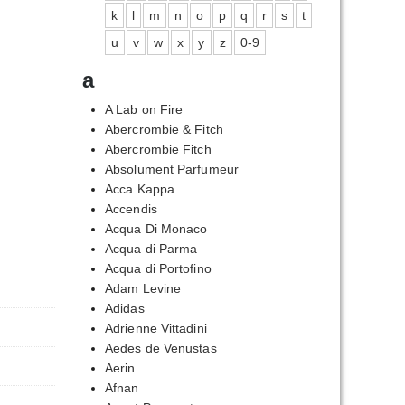
k
l
m
n
o
p
q
r
s
t
u
v
w
x
y
z
0-9
a
A Lab on Fire
Abercrombie & Fitch
Abercrombie Fitch
Absolument Parfumeur
Acca Kappa
Accendis
Acqua Di Monaco
Acqua di Parma
Acqua di Portofino
Adam Levine
Adidas
Adrienne Vittadini
Aedes de Venustas
Aerin
Afnan