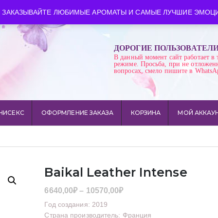
ква
Время работы: пн-сб 10:00-21:00
 ЗАКАЗЫВАЙТЕ ЛЮБИМЫЕ АРОМАТЫ И САМЫЕ ЛУЧШИЕ ЭМОЦИ
ДОРОГИЕ ПОЛЬЗОВАТЕЛ
В данный момент сайт работает в 
режиме. Просьба, при не отложен
вопросах, смело пишите в WhatsA
НИСЕКС
ОФОРМЛЕНИЕ ЗАКАЗА
КОРЗИНА
МОЙ АККАУ
Baikal Leather Intense
Диапазон
6640,00
₽
–
10570,00
₽
цен:
Год создания: 2019
6640,00₽
Страна производитель: Франция