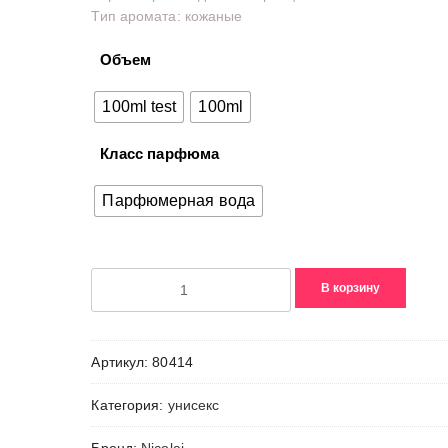
Тип аромата: кожаные
–
10570,00₽
Объем
100ml test
100ml
Класс парфюма
Парфюмерная вода
Количество
В корзину
товара
Baikal
Leather
Артикул:
80414
Intense
Категория:
унисекс