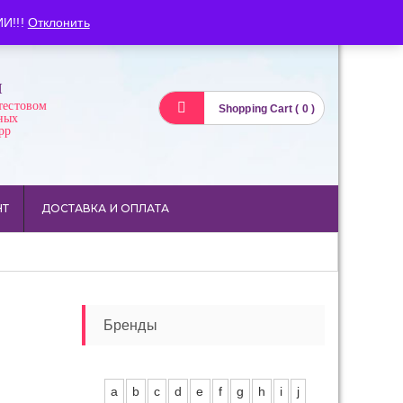
Вход
Регистрация
И!!!
Отклонить
И
тестовом
Shopping Cart ( 0 )
ных
pp
НТ
ДОСТАВКА И ОПЛАТА
Бренды
a
b
c
d
e
f
g
h
i
j