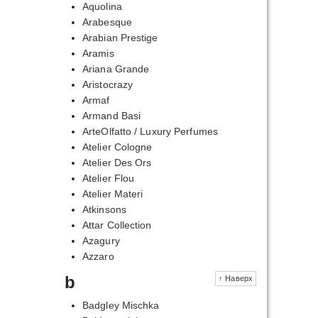
Aquolina
Arabesque
Arabian Prestige
Aramis
Ariana Grande
Aristocrazy
Armaf
Armand Basi
ArteOlfatto / Luxury Perfumes
Atelier Cologne
Atelier Des Ors
Atelier Flou
Atelier Materi
Atkinsons
Attar Collection
Azagury
Azzaro
b
↑ Наверх
Badgley Mischka