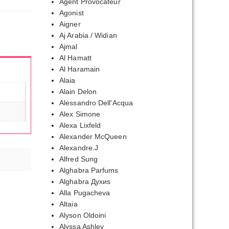
Agent Provocateur
Agonist
Aigner
Aj Arabia / Widian
Ajmal
Al Hamatt
Al Haramain
Alaia
Alain Delon
Alessandro Dell'Acqua
Alex Simone
Alexa Lixfeld
Alexander McQueen
Alexandre.J
Alfred Sung
Alghabra Parfums
Alghabra Духиs
Alla Pugacheva
Altaia
Alyson Oldoini
Alyssa Ashley