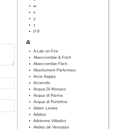
w
x
y
z
0-9
a
A Lab on Fire
Abercrombie & Fitch
Abercrombie Fitch
Absolument Parfumeur
Acca Kappa
Accendis
Acqua Di Monaco
Acqua di Parma
Acqua di Portofino
Adam Levine
Adidas
Adrienne Vittadini
Aedes de Venustas