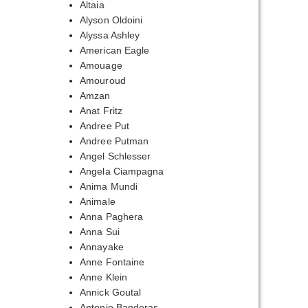
Altaia
Alyson Oldoini
Alyssa Ashley
American Eagle
Amouage
Amouroud
Amzan
Anat Fritz
Andree Put
Andree Putman
Angel Schlesser
Angela Ciampagna
Anima Mundi
Animale
Anna Paghera
Anna Sui
Annayake
Anne Fontaine
Anne Klein
Annick Goutal
Antonio Banderas