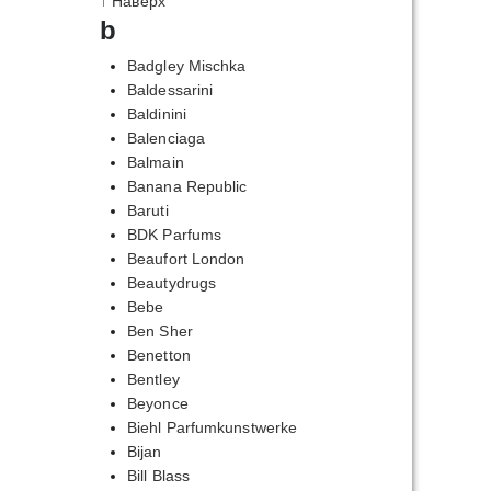
↑ Наверх
b
Badgley Mischka
Baldessarini
Baldinini
Balenciaga
Balmain
Banana Republic
Baruti
BDK Parfums
Beaufort London
Beautydrugs
Bebe
Ben Sher
Benetton
Bentley
Beyonce
Biehl Parfumkunstwerke
Bijan
Bill Blass