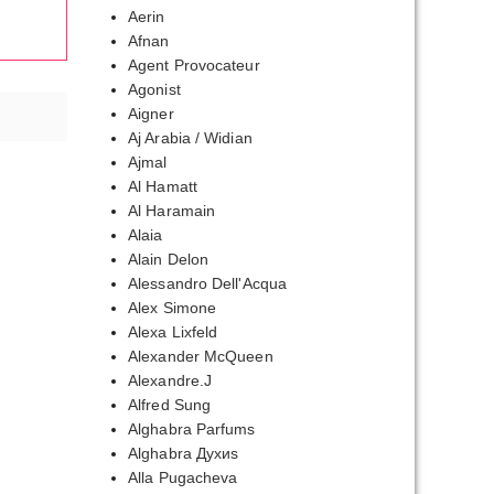
Aerin
Afnan
Agent Provocateur
Agonist
Aigner
Aj Arabia / Widian
Ajmal
Al Hamatt
Al Haramain
Alaia
Alain Delon
Alessandro Dell'Acqua
Alex Simone
Alexa Lixfeld
Alexander McQueen
Alexandre.J
Alfred Sung
Alghabra Parfums
Alghabra Духиs
Alla Pugacheva