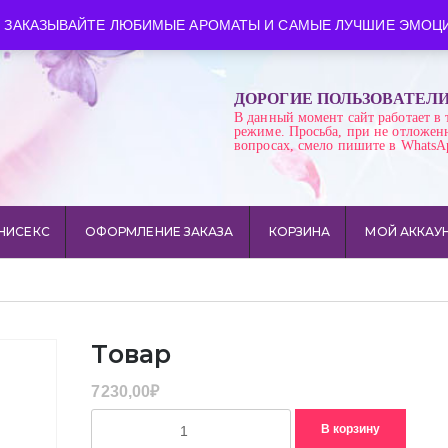
ква
Время работы: пн-сб 10:00-21:00
 ЗАКАЗЫВАЙТЕ ЛЮБИМЫЕ АРОМАТЫ И САМЫЕ ЛУЧШИЕ ЭМОЦИ
ДОРОГИЕ ПОЛЬЗОВАТЕЛ
В данный момент сайт работает в 
режиме. Просьба, при не отложен
вопросах, смело пишите в WhatsA
НИСЕКС
ОФОРМЛЕНИЕ ЗАКАЗА
КОРЗИНА
МОЙ АККАУ
Товар
7230,00
₽
Количество
В корзину
товара