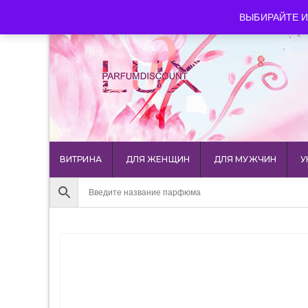
luxparfumdiscount@mail.ru
+7 903 544 11 18
г. Мос
ВЫБИРАЙТЕ И
ВИТРИНА
ДЛЯ ЖЕНЩИН
ДЛЯ МУЖЧИН
У