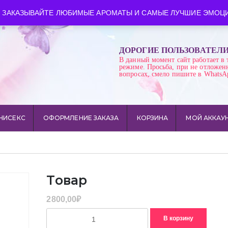
ква
Время работы: пн-сб 10:00-21:00
 ЗАКАЗЫВАЙТЕ ЛЮБИМЫЕ АРОМАТЫ И САМЫЕ ЛУЧШИЕ ЭМОЦИ
ДОРОГИЕ ПОЛЬЗОВАТЕЛ
В данный момент сайт работает в 
режиме. Просьба, при не отложен
вопросах, смело пишите в WhatsA
НИСЕКС
ОФОРМЛЕНИЕ ЗАКАЗА
КОРЗИНА
МОЙ АККАУ
Товар
2800,00
₽
Количество
В корзину
товара