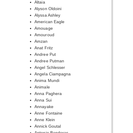
Altaia
Alyson Oldoini
Alyssa Ashley
American Eagle
Amouage
Amouroud
Amzan
Anat Fritz
Andree Put
Andree Putman
Angel Schlesser
Angela Ciampagna
Anima Mundi
Animale
Anna Paghera
Anna Sui
Annayake
Anne Fontaine
Anne Klein
Annick Goutal
Antonio Banderas