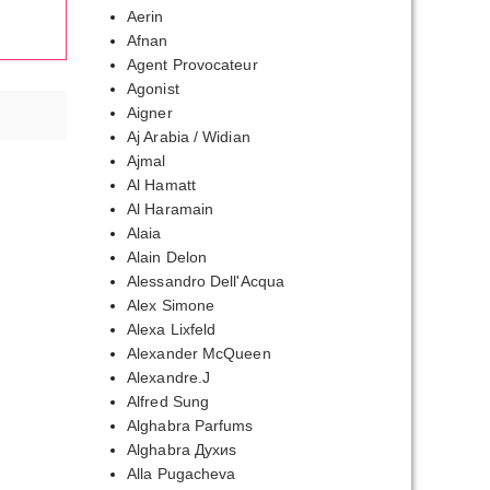
Aerin
Afnan
Agent Provocateur
Agonist
Aigner
Aj Arabia / Widian
Ajmal
Al Hamatt
Al Haramain
Alaia
Alain Delon
Alessandro Dell'Acqua
Alex Simone
Alexa Lixfeld
Alexander McQueen
Alexandre.J
Alfred Sung
Alghabra Parfums
Alghabra Духиs
Alla Pugacheva