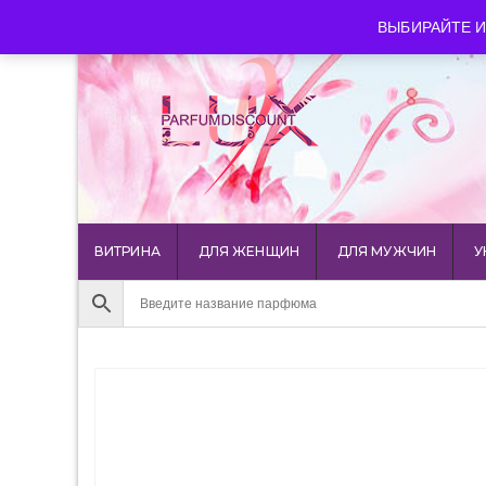
luxparfumdiscount@mail.ru
+7 903 544 11 18
г. Мос
ВЫБИРАЙТЕ И
ВИТРИНА
ДЛЯ ЖЕНЩИН
ДЛЯ МУЖЧИН
У