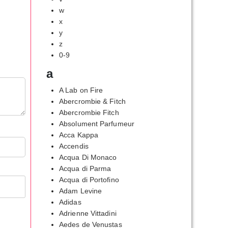
w
x
y
z
0-9
a
A Lab on Fire
Abercrombie & Fitch
Abercrombie Fitch
Absolument Parfumeur
Acca Kappa
Accendis
Acqua Di Monaco
Acqua di Parma
Acqua di Portofino
Adam Levine
Adidas
Adrienne Vittadini
Aedes de Venustas