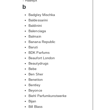
↑ Наверх
b
Badgley Mischka
Baldessarini
Baldinini
Balenciaga
Balmain
Banana Republic
Baruti
BDK Parfums
Beaufort London
Beautydrugs
Bebe
Ben Sher
Benetton
Bentley
Beyonce
Biehl Parfumkunstwerke
Bijan
Bill Blass