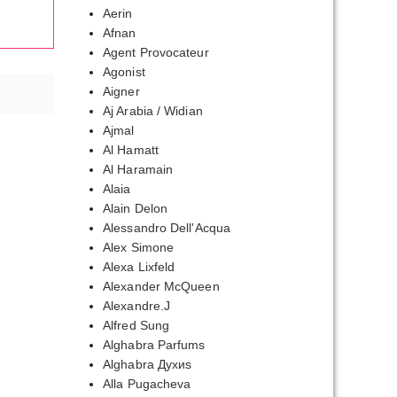
Aerin
Afnan
Agent Provocateur
Agonist
Aigner
Aj Arabia / Widian
Ajmal
Al Hamatt
Al Haramain
Alaia
Alain Delon
Alessandro Dell'Acqua
Alex Simone
Alexa Lixfeld
Alexander McQueen
Alexandre.J
Alfred Sung
Alghabra Parfums
Alghabra Духиs
Alla Pugacheva