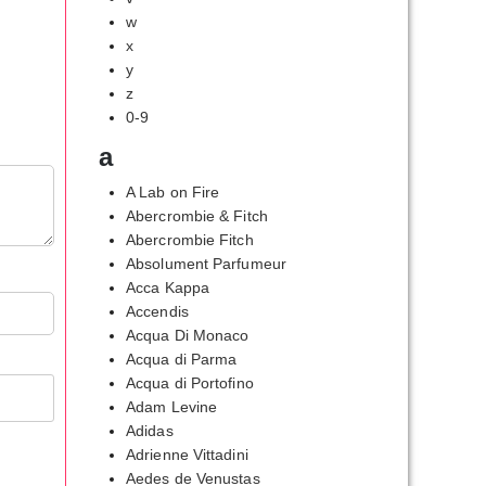
w
x
y
z
0-9
a
A Lab on Fire
Abercrombie & Fitch
Abercrombie Fitch
Absolument Parfumeur
Acca Kappa
Accendis
Acqua Di Monaco
Acqua di Parma
Acqua di Portofino
Adam Levine
Adidas
Adrienne Vittadini
Aedes de Venustas