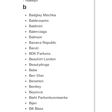
↑ Наверх
b
Badgley Mischka
Baldessarini
Baldinini
Balenciaga
Balmain
Banana Republic
Baruti
BDK Parfums
Beaufort London
Beautydrugs
Bebe
Ben Sher
Benetton
Bentley
Beyonce
Biehl Parfumkunstwerke
Bijan
Bill Blass