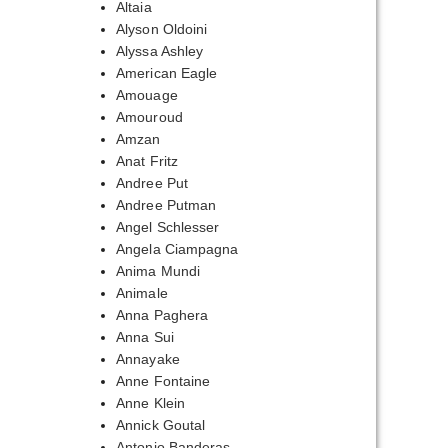
Altaia
Alyson Oldoini
Alyssa Ashley
American Eagle
Amouage
Amouroud
Amzan
Anat Fritz
Andree Put
Andree Putman
Angel Schlesser
Angela Ciampagna
Anima Mundi
Animale
Anna Paghera
Anna Sui
Annayake
Anne Fontaine
Anne Klein
Annick Goutal
Antonio Banderas