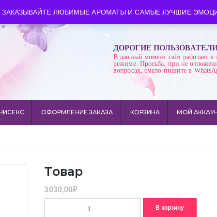
ква
Время работы: пн-сб 10:00-21:00
 ЗАКАЗЫВАЙТЕ ЛЮБИМЫЕ АРОМАТЫ И САМЫЕ ЛУЧШИЕ ЭМОЦИ
ДОРОГИЕ ПОЛЬЗОВАТЕЛ
В данный момент сайт работает в 
режиме. Просьба, при не отложен
вопросах, смело пишите в WhatsA
НИСЕКС
ОФОРМЛЕНИЕ ЗАКАЗА
КОРЗИНА
МОЙ АККАУ
Товар
3030,00
₽
Количество
В корзину
товара