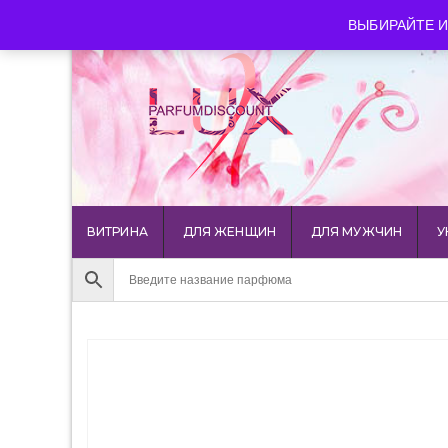
luxparfumdiscount@mail.ru
+7 903 544 11 18
г. Мос
ВЫБИРАЙТЕ И
ВИТРИНА
ДЛЯ ЖЕНЩИН
ДЛЯ МУЖЧИН
У