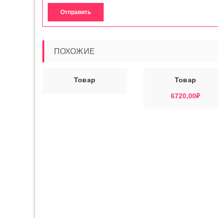
ПОХОЖИЕ
Ь ДАЛЕЕ
В КОРЗИНУ
ЧИТАТЬ ДАЛ
Товар
Товар
6720,00
₽