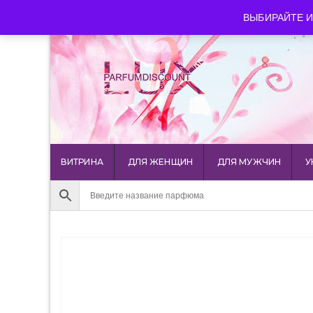
luxparfumdiscount@mail.ru
+7 903 544 11 18
г. Мос
ВЫБИРАЙТЕ И
ВИТРИНА
ДЛЯ ЖЕНЩИН
ДЛЯ МУЖЧИН
У