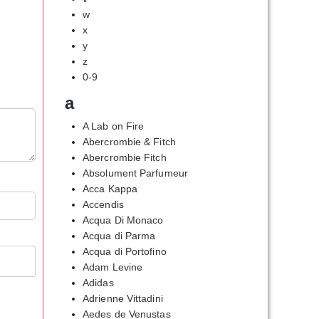
w
x
y
z
0-9
a
A Lab on Fire
Abercrombie & Fitch
Abercrombie Fitch
Absolument Parfumeur
Acca Kappa
Accendis
Acqua Di Monaco
Acqua di Parma
Acqua di Portofino
Adam Levine
Adidas
Adrienne Vittadini
Aedes de Venustas