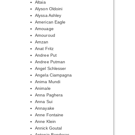
Altaia
Alyson Oldoini
Alyssa Ashley
American Eagle
Amouage
Amouroud
Amzan
Anat Fritz
Andree Put
Andree Putman
Angel Schlesser
Angela Ciampagna
Anima Mundi
Animale
Anna Paghera
Anna Sui
Annayake
Anne Fontaine
Anne Klein
Annick Goutal
Antonio Banderas