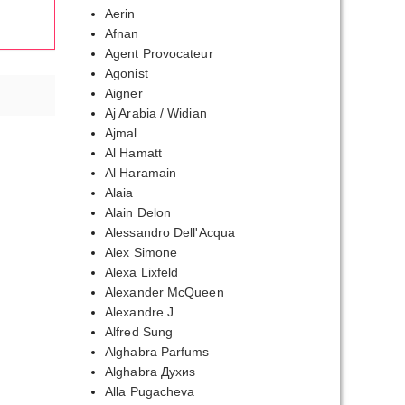
Aerin
Afnan
Agent Provocateur
Agonist
Aigner
Aj Arabia / Widian
Ajmal
Al Hamatt
Al Haramain
Alaia
Alain Delon
Alessandro Dell'Acqua
Alex Simone
Alexa Lixfeld
Alexander McQueen
Alexandre.J
Alfred Sung
Alghabra Parfums
Alghabra Духиs
Alla Pugacheva