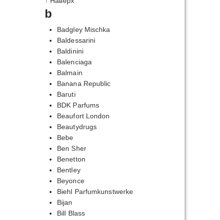
↑ Наверх
b
Badgley Mischka
Baldessarini
Baldinini
Balenciaga
Balmain
Banana Republic
Baruti
BDK Parfums
Beaufort London
Beautydrugs
Bebe
Ben Sher
Benetton
Bentley
Beyonce
Biehl Parfumkunstwerke
Bijan
Bill Blass