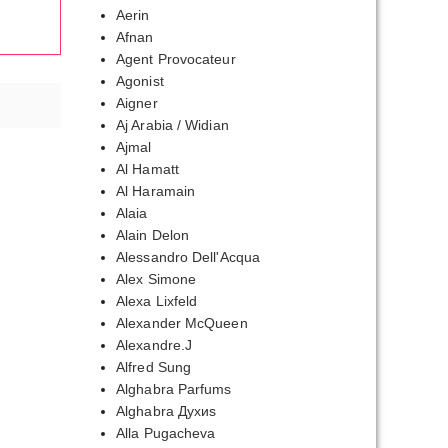
Aerin
Afnan
Agent Provocateur
Agonist
Aigner
Aj Arabia / Widian
Ajmal
Al Hamatt
Al Haramain
Alaia
Alain Delon
Alessandro Dell'Acqua
Alex Simone
Alexa Lixfeld
Alexander McQueen
Alexandre.J
Alfred Sung
Alghabra Parfums
Alghabra Духиs
Alla Pugacheva