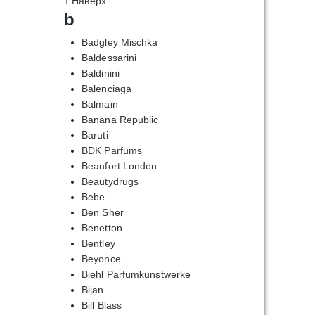
↑ Наверх
b
Badgley Mischka
Baldessarini
Baldinini
Balenciaga
Balmain
Banana Republic
Baruti
BDK Parfums
Beaufort London
Beautydrugs
Bebe
Ben Sher
Benetton
Bentley
Beyonce
Biehl Parfumkunstwerke
Bijan
Bill Blass