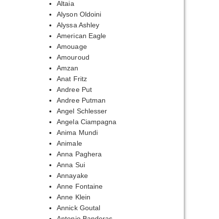
Altaia
Alyson Oldoini
Alyssa Ashley
American Eagle
Amouage
Amouroud
Amzan
Anat Fritz
Andree Put
Andree Putman
Angel Schlesser
Angela Ciampagna
Anima Mundi
Animale
Anna Paghera
Anna Sui
Annayake
Anne Fontaine
Anne Klein
Annick Goutal
Antonio Banderas