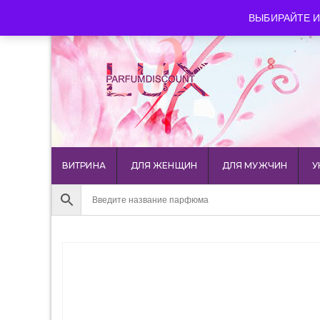
luxparfumdiscount@mail.ru
+7 903 544 11 18
г. Мос
ВЫБИРАЙТЕ И
ВИТРИНА
ДЛЯ ЖЕНЩИН
ДЛЯ МУЖЧИН
У