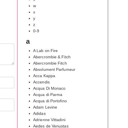
w
x
y
z
0-9
a
A Lab on Fire
Abercrombie & Fitch
Abercrombie Fitch
Absolument Parfumeur
Acca Kappa
Accendis
Acqua Di Monaco
Acqua di Parma
Acqua di Portofino
Adam Levine
Adidas
Adrienne Vittadini
Aedes de Venustas