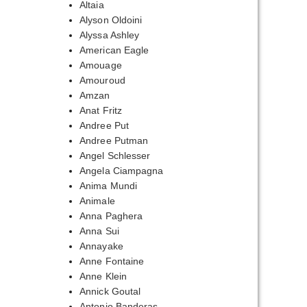
Altaia
Alyson Oldoini
Alyssa Ashley
American Eagle
Amouage
Amouroud
Amzan
Anat Fritz
Andree Put
Andree Putman
Angel Schlesser
Angela Ciampagna
Anima Mundi
Animale
Anna Paghera
Anna Sui
Annayake
Anne Fontaine
Anne Klein
Annick Goutal
Antonio Banderas