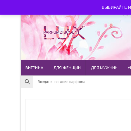
luxparfumdiscount@mail.ru
+7 903 544 11 18
г. Мос
ВЫБИРАЙТЕ И
ВИТРИНА
ДЛЯ ЖЕНЩИН
ДЛЯ МУЖЧИН
У