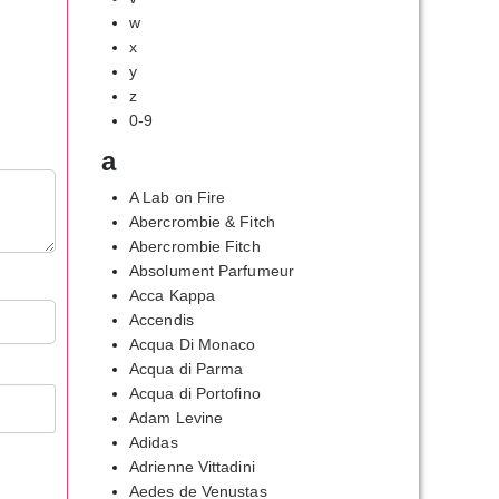
w
x
y
z
0-9
a
A Lab on Fire
Abercrombie & Fitch
Abercrombie Fitch
Absolument Parfumeur
Acca Kappa
Accendis
Acqua Di Monaco
Acqua di Parma
Acqua di Portofino
Adam Levine
Adidas
Adrienne Vittadini
Aedes de Venustas