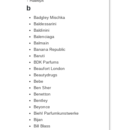
↑ Наверх
b
Badgley Mischka
Baldessarini
Baldinini
Balenciaga
Balmain
Banana Republic
Baruti
BDK Parfums
Beaufort London
Beautydrugs
Bebe
Ben Sher
Benetton
Bentley
Beyonce
Biehl Parfumkunstwerke
Bijan
Bill Blass