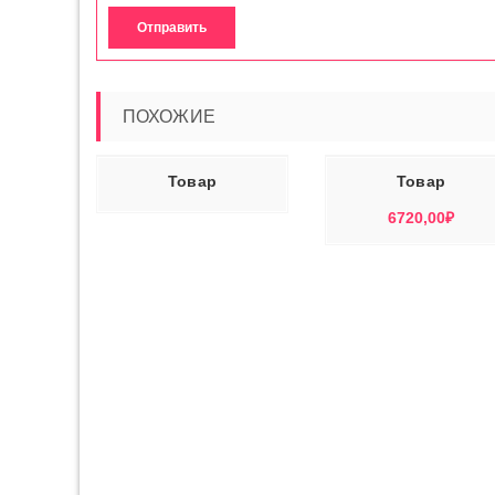
ПОХОЖИЕ
Ь ДАЛЕЕ
В КОРЗИНУ
ЧИТАТЬ ДАЛ
Товар
Товар
6720,00
₽