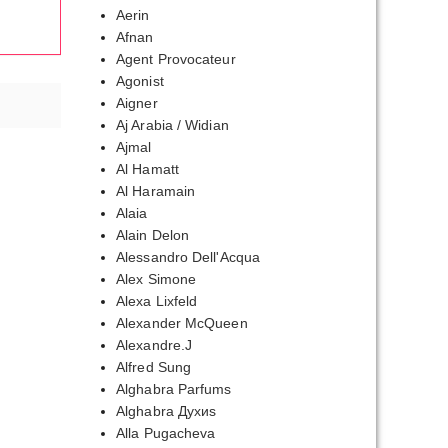
Aerin
Afnan
Agent Provocateur
Agonist
Aigner
Aj Arabia / Widian
Ajmal
Al Hamatt
Al Haramain
Alaia
Alain Delon
Alessandro Dell'Acqua
Alex Simone
Alexa Lixfeld
Alexander McQueen
Alexandre.J
Alfred Sung
Alghabra Parfums
Alghabra Духиs
Alla Pugacheva