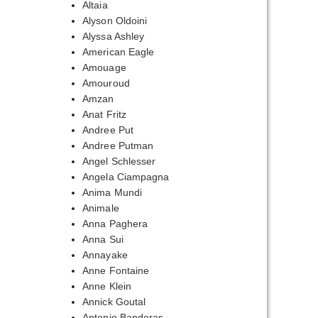
Altaia
Alyson Oldoini
Alyssa Ashley
American Eagle
Amouage
Amouroud
Amzan
Anat Fritz
Andree Put
Andree Putman
Angel Schlesser
Angela Ciampagna
Anima Mundi
Animale
Anna Paghera
Anna Sui
Annayake
Anne Fontaine
Anne Klein
Annick Goutal
Antonio Banderas