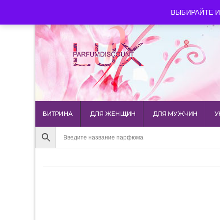
luxparfumdiscount@mail.ru
+7 903 544 11 18
г. Мос
ВЫБИРАЙТЕ И
ВИТРИНА
ДЛЯ ЖЕНЩИН
ДЛЯ МУЖЧИН
У