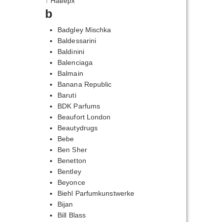
↑ Наверх
b
Badgley Mischka
Baldessarini
Baldinini
Balenciaga
Balmain
Banana Republic
Baruti
BDK Parfums
Beaufort London
Beautydrugs
Bebe
Ben Sher
Benetton
Bentley
Beyonce
Biehl Parfumkunstwerke
Bijan
Bill Blass