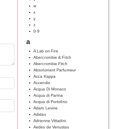
w
x
y
z
0-9
a
A Lab on Fire
Abercrombie & Fitch
Abercrombie Fitch
Absolument Parfumeur
Acca Kappa
Accendis
Acqua Di Monaco
Acqua di Parma
Acqua di Portofino
Adam Levine
Adidas
Adrienne Vittadini
Aedes de Venustas