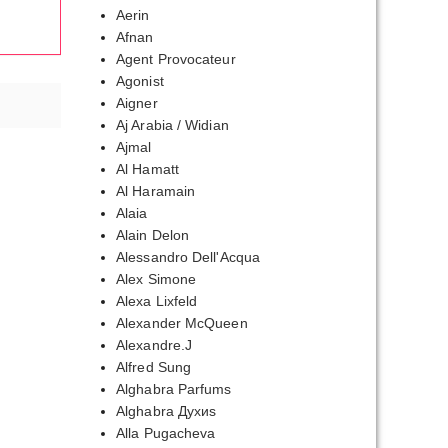
Aerin
Afnan
Agent Provocateur
Agonist
Aigner
Aj Arabia / Widian
Ajmal
Al Hamatt
Al Haramain
Alaia
Alain Delon
Alessandro Dell'Acqua
Alex Simone
Alexa Lixfeld
Alexander McQueen
Alexandre.J
Alfred Sung
Alghabra Parfums
Alghabra Духиs
Alla Pugacheva