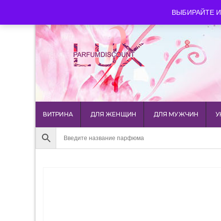
luxparfumdiscount@mail.ru
+7 903 544 11 18
г. Мос
ВЫБИРАЙТЕ И
ВИТРИНА
ДЛЯ ЖЕНЩИН
ДЛЯ МУЖЧИН
У