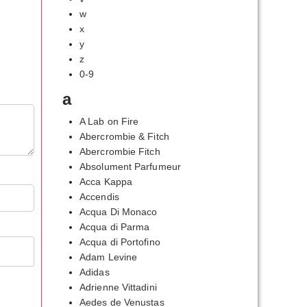
w
x
y
z
0-9
a
A Lab on Fire
Abercrombie & Fitch
Abercrombie Fitch
Absolument Parfumeur
Acca Kappa
Accendis
Acqua Di Monaco
Acqua di Parma
Acqua di Portofino
Adam Levine
Adidas
Adrienne Vittadini
Aedes de Venustas