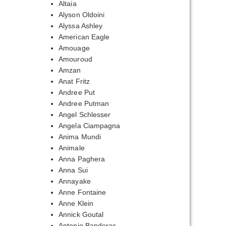
Altaia
Alyson Oldoini
Alyssa Ashley
American Eagle
Amouage
Amouroud
Amzan
Anat Fritz
Andree Put
Andree Putman
Angel Schlesser
Angela Ciampagna
Anima Mundi
Animale
Anna Paghera
Anna Sui
Annayake
Anne Fontaine
Anne Klein
Annick Goutal
Antonio Banderas