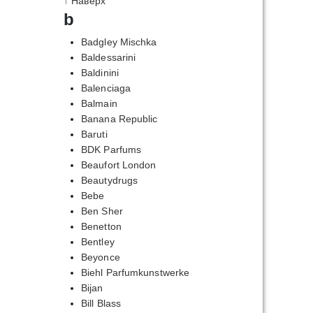
↑ Наверх
b
Badgley Mischka
Baldessarini
Baldinini
Balenciaga
Balmain
Banana Republic
Baruti
BDK Parfums
Beaufort London
Beautydrugs
Bebe
Ben Sher
Benetton
Bentley
Beyonce
Biehl Parfumkunstwerke
Bijan
Bill Blass