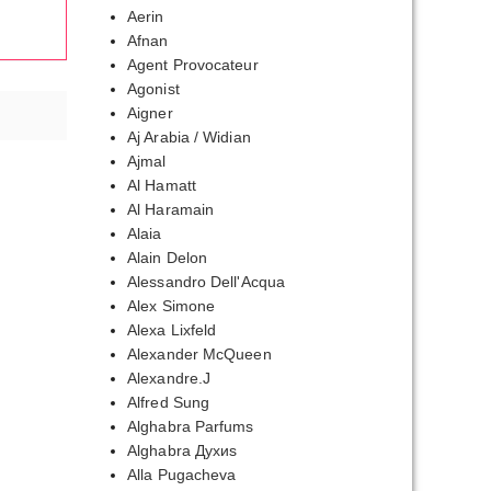
Aerin
Afnan
Agent Provocateur
Agonist
Aigner
Aj Arabia / Widian
Ajmal
Al Hamatt
Al Haramain
Alaia
Alain Delon
Alessandro Dell'Acqua
Alex Simone
Alexa Lixfeld
Alexander McQueen
Alexandre.J
Alfred Sung
Alghabra Parfums
Alghabra Духиs
Alla Pugacheva