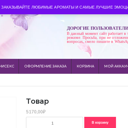
ква
Время работы: пн-сб 10:00-21:00
 ЗАКАЗЫВАЙТЕ ЛЮБИМЫЕ АРОМАТЫ И САМЫЕ ЛУЧШИЕ ЭМОЦИ
ДОРОГИЕ ПОЛЬЗОВАТЕЛ
В данный момент сайт работает в 
режиме. Просьба, при не отложен
вопросах, смело пишите в WhatsA
НИСЕКС
ОФОРМЛЕНИЕ ЗАКАЗА
КОРЗИНА
МОЙ АККАУ
Товар
5170,00
₽
Количество
В корзину
товара