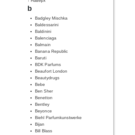
↑ Наверх
b
Badgley Mischka
Baldessarini
Baldinini
Balenciaga
Balmain
Banana Republic
Baruti
BDK Parfums
Beaufort London
Beautydrugs
Bebe
Ben Sher
Benetton
Bentley
Beyonce
Biehl Parfumkunstwerke
Bijan
Bill Blass