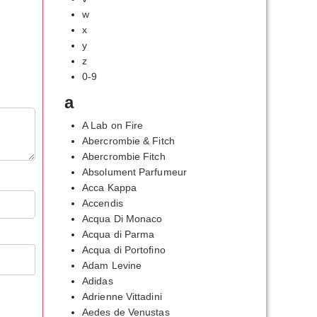
w
x
y
z
0-9
a
A Lab on Fire
Abercrombie & Fitch
Abercrombie Fitch
Absolument Parfumeur
Acca Kappa
Accendis
Acqua Di Monaco
Acqua di Parma
Acqua di Portofino
Adam Levine
Adidas
Adrienne Vittadini
Aedes de Venustas