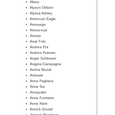
Altaia
Alyson Oldoini
Alyssa Ashley
American Eagle
Amouage
Amouroud
Amzan
Anat Fritz
Andree Put
Andree Putman
Angel Schlesser
Angela Ciampagna
Anima Mundi
Animale
Anna Paghera
Anna Sui
Annayake
Anne Fontaine
Anne Klein
Annick Goutal
Antonio Banderas