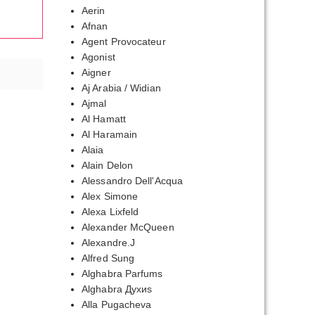
Aerin
Afnan
Agent Provocateur
Agonist
Aigner
Aj Arabia / Widian
Ajmal
Al Hamatt
Al Haramain
Alaia
Alain Delon
Alessandro Dell'Acqua
Alex Simone
Alexa Lixfeld
Alexander McQueen
Alexandre.J
Alfred Sung
Alghabra Parfums
Alghabra Духиs
Alla Pugacheva