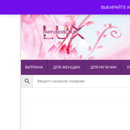
luxparfumdiscount@mail.ru
+7 903 544 11 18
г. Мос
ВЫБИРАЙТЕ И
ВИТРИНА
ДЛЯ ЖЕНЩИН
ДЛЯ МУЖЧИН
У