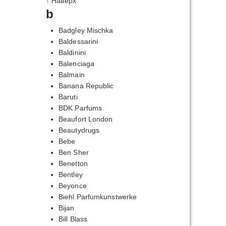
↑ Наверх
b
Badgley Mischka
Baldessarini
Baldinini
Balenciaga
Balmain
Banana Republic
Baruti
BDK Parfums
Beaufort London
Beautydrugs
Bebe
Ben Sher
Benetton
Bentley
Beyonce
Biehl Parfumkunstwerke
Bijan
Bill Blass