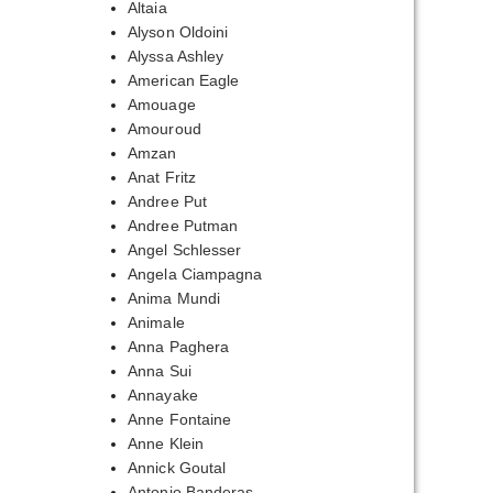
Altaia
Alyson Oldoini
Alyssa Ashley
American Eagle
Amouage
Amouroud
Amzan
Anat Fritz
Andree Put
Andree Putman
Angel Schlesser
Angela Ciampagna
Anima Mundi
Animale
Anna Paghera
Anna Sui
Annayake
Anne Fontaine
Anne Klein
Annick Goutal
Antonio Banderas