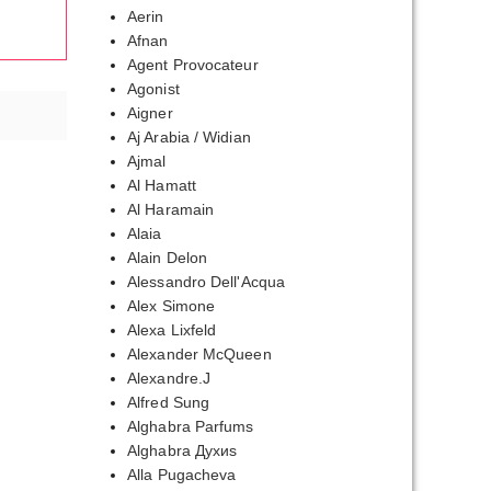
Aerin
Afnan
Agent Provocateur
Agonist
Aigner
Aj Arabia / Widian
Ajmal
Al Hamatt
Al Haramain
Alaia
Alain Delon
Alessandro Dell'Acqua
Alex Simone
Alexa Lixfeld
Alexander McQueen
Alexandre.J
Alfred Sung
Alghabra Parfums
Alghabra Духиs
Alla Pugacheva