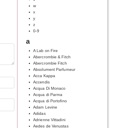
w
x
y
z
0-9
a
A Lab on Fire
Abercrombie & Fitch
Abercrombie Fitch
Absolument Parfumeur
Acca Kappa
Accendis
Acqua Di Monaco
Acqua di Parma
Acqua di Portofino
Adam Levine
Adidas
Adrienne Vittadini
Aedes de Venustas