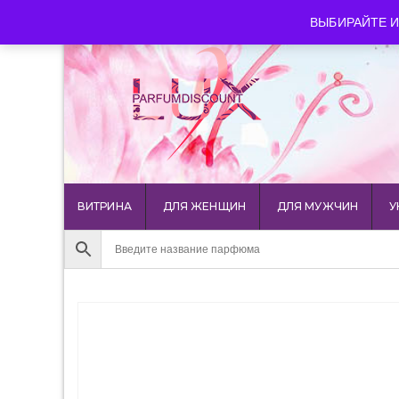
luxparfumdiscount@mail.ru
+7 903 544 11 18
г. Мос
ВЫБИРАЙТЕ И
ВИТРИНА
ДЛЯ ЖЕНЩИН
ДЛЯ МУЖЧИН
У