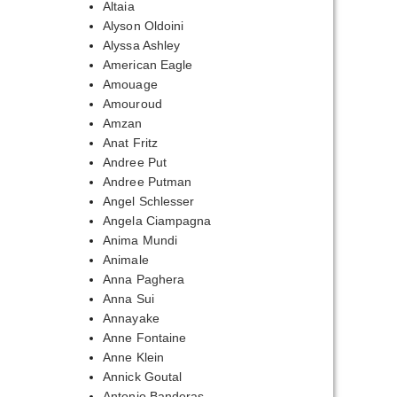
Altaia
Alyson Oldoini
Alyssa Ashley
American Eagle
Amouage
Amouroud
Amzan
Anat Fritz
Andree Put
Andree Putman
Angel Schlesser
Angela Ciampagna
Anima Mundi
Animale
Anna Paghera
Anna Sui
Annayake
Anne Fontaine
Anne Klein
Annick Goutal
Antonio Banderas