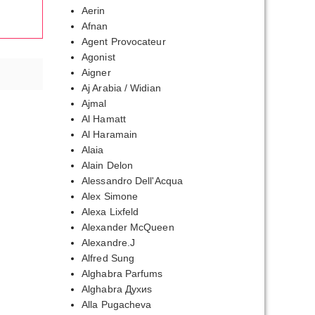
Aerin
Afnan
Agent Provocateur
Agonist
Aigner
Aj Arabia / Widian
Ajmal
Al Hamatt
Al Haramain
Alaia
Alain Delon
Alessandro Dell'Acqua
Alex Simone
Alexa Lixfeld
Alexander McQueen
Alexandre.J
Alfred Sung
Alghabra Parfums
Alghabra Духиs
Alla Pugacheva