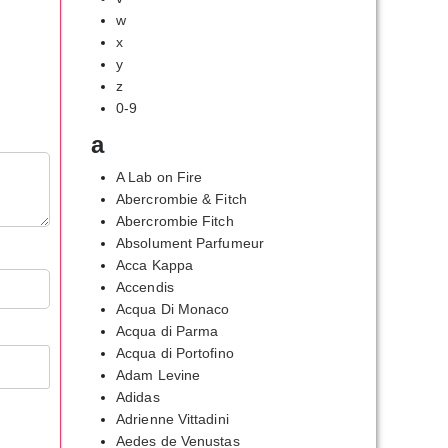
w
x
y
z
0-9
a
A Lab on Fire
Abercrombie & Fitch
Abercrombie Fitch
Absolument Parfumeur
Acca Kappa
Accendis
Acqua Di Monaco
Acqua di Parma
Acqua di Portofino
Adam Levine
Adidas
Adrienne Vittadini
Aedes de Venustas