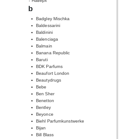
↑ Наверх
b
Badgley Mischka
Baldessarini
Baldinini
Balenciaga
Balmain
Banana Republic
Baruti
BDK Parfums
Beaufort London
Beautydrugs
Bebe
Ben Sher
Benetton
Bentley
Beyonce
Biehl Parfumkunstwerke
Bijan
Bill Blass