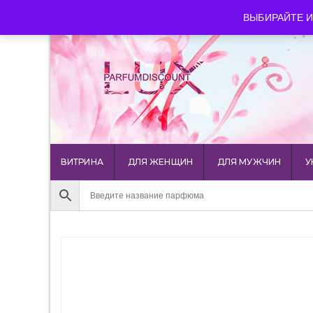
luxparfumdiscount@mail.ru
+7 903 544 11 18
г. Мос
ВЫБИРАЙТЕ И
ВИТРИНА
ДЛЯ ЖЕНЩИН
ДЛЯ МУЖЧИН
У