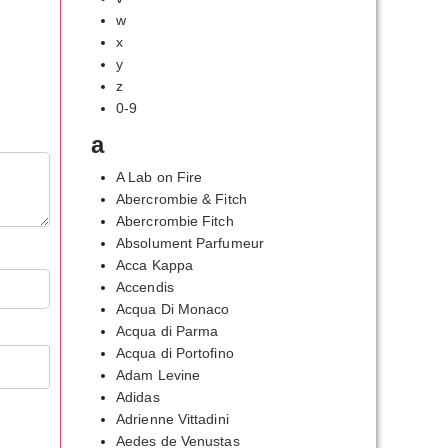
w
x
y
z
0-9
a
A Lab on Fire
Abercrombie & Fitch
Abercrombie Fitch
Absolument Parfumeur
Acca Kappa
Accendis
Acqua Di Monaco
Acqua di Parma
Acqua di Portofino
Adam Levine
Adidas
Adrienne Vittadini
Aedes de Venustas