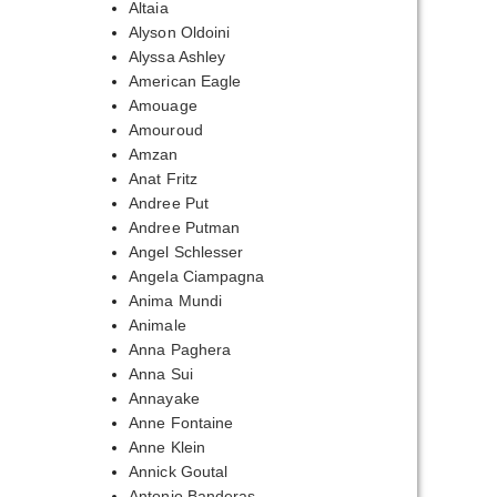
Altaia
Alyson Oldoini
Alyssa Ashley
American Eagle
Amouage
Amouroud
Amzan
Anat Fritz
Andree Put
Andree Putman
Angel Schlesser
Angela Ciampagna
Anima Mundi
Animale
Anna Paghera
Anna Sui
Annayake
Anne Fontaine
Anne Klein
Annick Goutal
Antonio Banderas