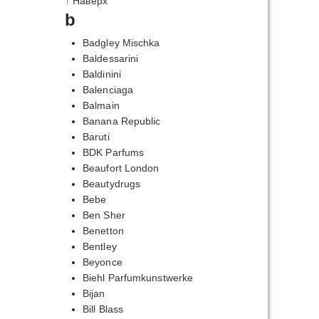
↑ Наверх
b
Badgley Mischka
Baldessarini
Baldinini
Balenciaga
Balmain
Banana Republic
Baruti
BDK Parfums
Beaufort London
Beautydrugs
Bebe
Ben Sher
Benetton
Bentley
Beyonce
Biehl Parfumkunstwerke
Bijan
Bill Blass