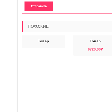
ПОХОЖИЕ
Ь ДАЛЕЕ
В КОРЗИНУ
ЧИТАТЬ ДАЛ
Товар
Товар
6720,00
₽