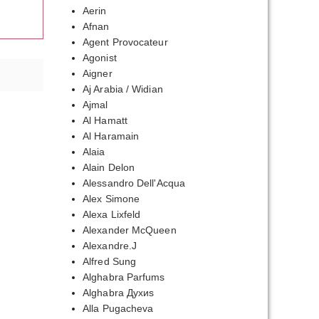
Aerin
Afnan
Agent Provocateur
Agonist
Aigner
Aj Arabia / Widian
Ajmal
Al Hamatt
Al Haramain
Alaia
Alain Delon
Alessandro Dell'Acqua
Alex Simone
Alexa Lixfeld
Alexander McQueen
Alexandre.J
Alfred Sung
Alghabra Parfums
Alghabra Духиs
Alla Pugacheva