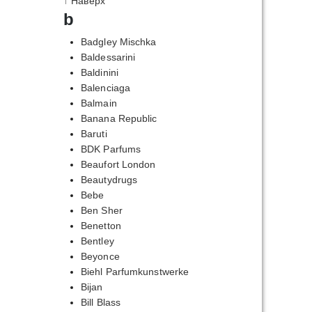
↑ Наверх
b
Badgley Mischka
Baldessarini
Baldinini
Balenciaga
Balmain
Banana Republic
Baruti
BDK Parfums
Beaufort London
Beautydrugs
Bebe
Ben Sher
Benetton
Bentley
Beyonce
Biehl Parfumkunstwerke
Bijan
Bill Blass