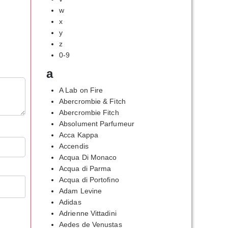
w
x
y
z
0-9
a
A Lab on Fire
Abercrombie & Fitch
Abercrombie Fitch
Absolument Parfumeur
Acca Kappa
Accendis
Acqua Di Monaco
Acqua di Parma
Acqua di Portofino
Adam Levine
Adidas
Adrienne Vittadini
Aedes de Venustas