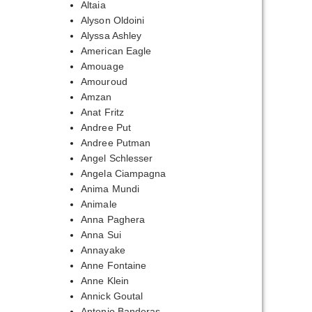
Altaia
Alyson Oldoini
Alyssa Ashley
American Eagle
Amouage
Amouroud
Amzan
Anat Fritz
Andree Put
Andree Putman
Angel Schlesser
Angela Ciampagna
Anima Mundi
Animale
Anna Paghera
Anna Sui
Annayake
Anne Fontaine
Anne Klein
Annick Goutal
Antonio Banderas