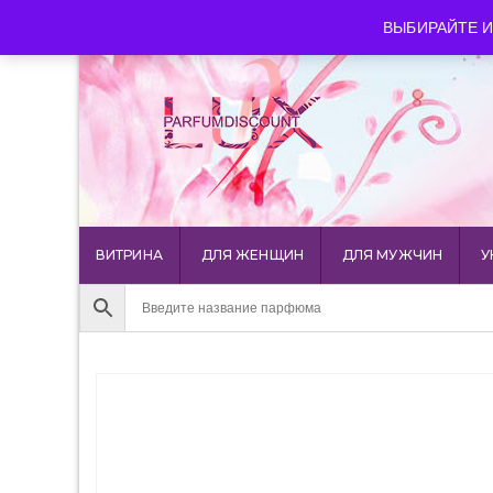
luxparfumdiscount@mail.ru
+7 903 544 11 18
г. Мос
ВЫБИРАЙТЕ И
ВИТРИНА
ДЛЯ ЖЕНЩИН
ДЛЯ МУЖЧИН
У