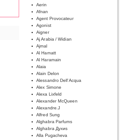
Aerin
Afnan
Agent Provocateur
Agonist
Aigner
Aj Arabia / Widian
Ajmal
Al Hamatt
Al Haramain
Alaia
Alain Delon
Alessandro Dell'Acqua
Alex Simone
Alexa Lixfeld
Alexander McQueen
Alexandre.J
Alfred Sung
Alghabra Parfums
Alghabra Духиs
Alla Pugacheva