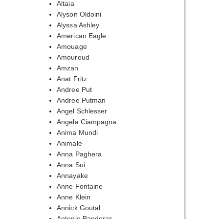
Altaia
Alyson Oldoini
Alyssa Ashley
American Eagle
Amouage
Amouroud
Amzan
Anat Fritz
Andree Put
Andree Putman
Angel Schlesser
Angela Ciampagna
Anima Mundi
Animale
Anna Paghera
Anna Sui
Annayake
Anne Fontaine
Anne Klein
Annick Goutal
Antonio Banderas