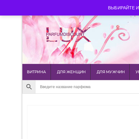
luxparfumdiscount@mail.ru
+7 903 544 11 18
г. Мос
ВЫБИРАЙТЕ И
ВИТРИНА
ДЛЯ ЖЕНЩИН
ДЛЯ МУЖЧИН
У