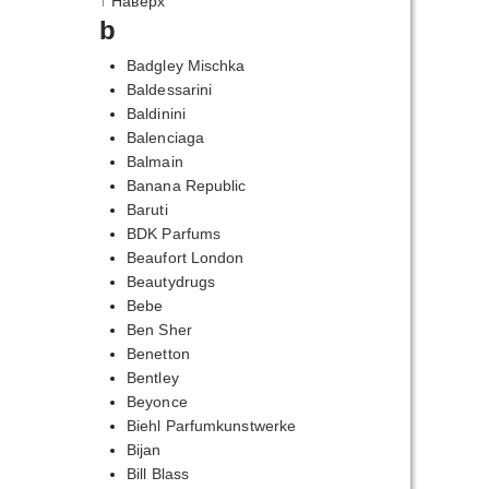
↑ Наверх
b
Badgley Mischka
Baldessarini
Baldinini
Balenciaga
Balmain
Banana Republic
Baruti
BDK Parfums
Beaufort London
Beautydrugs
Bebe
Ben Sher
Benetton
Bentley
Beyonce
Biehl Parfumkunstwerke
Bijan
Bill Blass