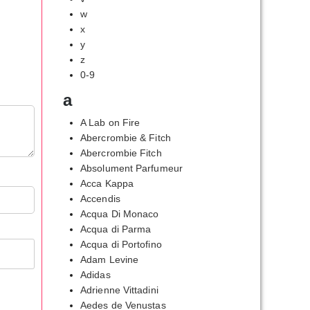
w
x
y
z
0-9
a
A Lab on Fire
Abercrombie & Fitch
Abercrombie Fitch
Absolument Parfumeur
Acca Kappa
Accendis
Acqua Di Monaco
Acqua di Parma
Acqua di Portofino
Adam Levine
Adidas
Adrienne Vittadini
Aedes de Venustas