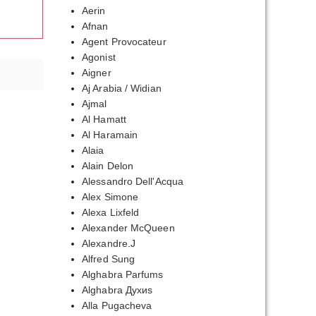
Aerin
Afnan
Agent Provocateur
Agonist
Aigner
Aj Arabia / Widian
Ajmal
Al Hamatt
Al Haramain
Alaia
Alain Delon
Alessandro Dell'Acqua
Alex Simone
Alexa Lixfeld
Alexander McQueen
Alexandre.J
Alfred Sung
Alghabra Parfums
Alghabra Духиs
Alla Pugacheva