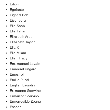
Edion
Egofacto
Eight & Bob
Eisenberg
Elie Saab
Elie Tahari
Elizabeth Arden
Elizabeth Taylor
Ella K
Ella Mikao
Ellen Tracy
Em, manuel Levain
Emanuel Ungaro
Emeshel
Emilio Pucci
English Laundry
Er, manno Scervino
Ermanno Scervino
Ermenegildo Zegna
Escada