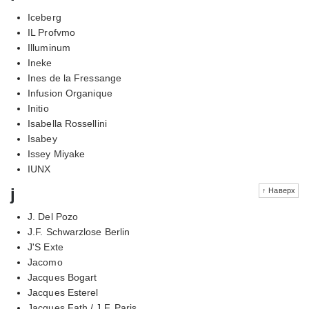
Iceberg
IL Profvmo
Illuminum
Ineke
Ines de la Fressange
Infusion Organique
Initio
Isabella Rossellini
Isabey
Issey Miyake
IUNX
j
↑ Наверх
J. Del Pozo
J.F. Schwarzlose Berlin
J'S Exte
Jacomo
Jacques Bogart
Jacques Esterel
Jacques Fath / J.F. Paris