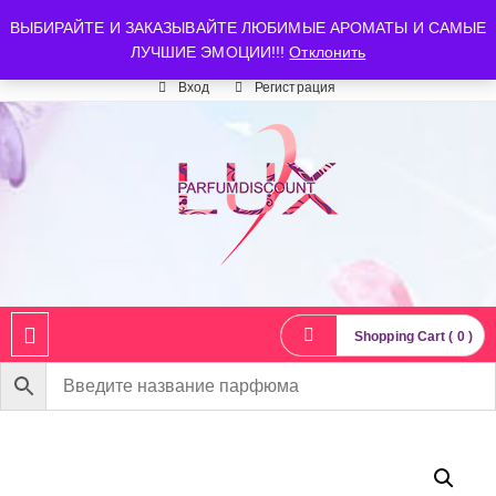
luxparfumdiscount@mail.ru
+7 903 544 11 18
г. Москва
ВЫБИРАЙТЕ И ЗАКАЗЫВАЙТЕ ЛЮБИМЫЕ АРОМАТЫ И САМЫЕ
ЛУЧШИЕ ЭМОЦИИ!!!
Отклонить
Время работы: пн-сб 10:00-21:00
Вход
Регистрация
Shopping Cart ( 0 )