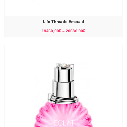
Life Threads Emerald
Диапазон
19460,00
₽
–
20680,00
₽
цен:
19460,00₽
–
20680,00₽