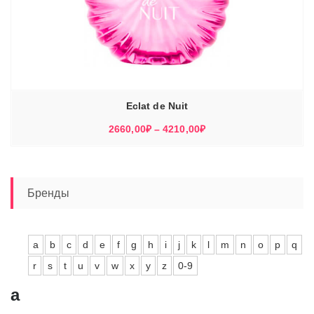
Eclat de Nuit
Диапазон
2660,00
₽
–
4210,00
₽
цен:
2660,00₽
–
4210,00₽
Бренды
a
b
c
d
e
f
g
h
i
j
k
l
m
n
o
p
q
r
s
t
u
v
w
x
y
z
0-9
a