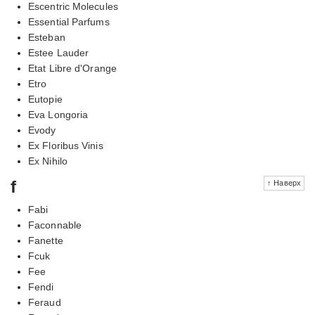
Escentric Molecules
Essential Parfums
Esteban
Estee Lauder
Etat Libre d'Orange
Etro
Eutopie
Eva Longoria
Evody
Ex Floribus Vinis
Ex Nihilo
f
↑ Наверх
Fabi
Faconnable
Fanette
Fcuk
Fee
Fendi
Feraud