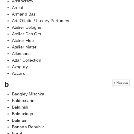
Aristocrazy
Armaf
Armand Basi
ArteOlfatto / Luxury Perfumes
Atelier Cologne
Atelier Des Ors
Atelier Flou
Atelier Materi
Atkinsons
Attar Collection
Azagury
Azzaro
b
↑ Наверх
Badgley Mischka
Baldessarini
Baldinini
Balenciaga
Balmain
Banana Republic
Baruti