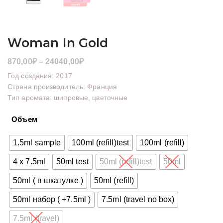
Woman In Gold
Диапазон
870,00
₽
–
24040,00
₽
цен:
Год создания: 2017
870,00₽
Страна производитель: Франция
Тип аромата: шипровые, цветочные
–
24040,00₽
Объем
1.5ml sample
100ml (refill)test
100ml (refill)
4 x 7.5ml
50ml test
50ml (refill)test
50ml
50ml ( в шкатулке )
50ml (refill)
50ml набор ( +7.5ml )
7.5ml (travel no box)
7.5ml (travel)