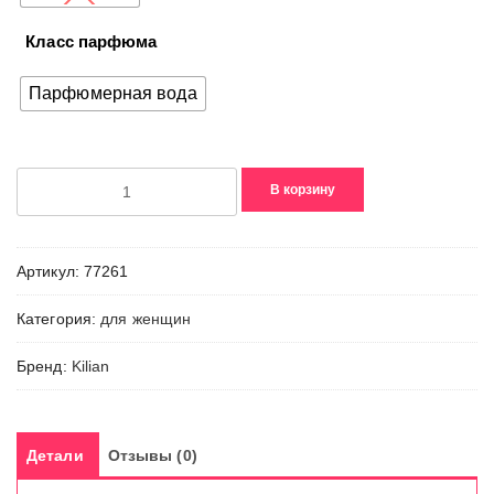
Класс парфюма
Парфюмерная вода
Количество
В корзину
товара
Woman
in
Артикул:
77261
Gold
Категория:
для женщин
Бренд:
Kilian
Детали
Отзывы (0)