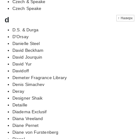
Czech & Speake
Czech Speake
d
↑ Наверх
D.S. & Durga
D'Orsay
Danielle Steel
David Beckham
David Jourquin
David Yur
Davidoff
Demeter Fragrance Library
Denis Simachev
Deray
Designer Shaik
Detaille
Diadema Exclusif
Diana Vreeland
Diane Pernet
Diane von Furstenberg
Diesel