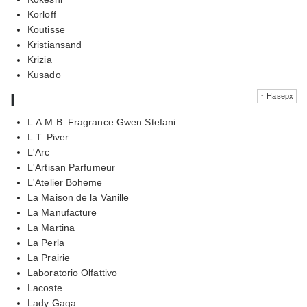
Korloff
Koutisse
Kristiansand
Krizia
Kusado
l
↑ Наверх
L.A.M.B. Fragrance Gwen Stefani
L.T. Piver
L'Arc
L'Artisan Parfumeur
L'Atelier Boheme
La Maison de la Vanille
La Manufacture
La Martina
La Perla
La Prairie
Laboratorio Olfattivo
Lacoste
Lady Gaga