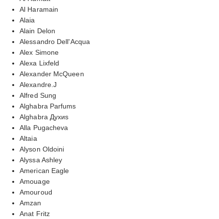
Al Haramain
Alaia
Alain Delon
Alessandro Dell'Acqua
Alex Simone
Alexa Lixfeld
Alexander McQueen
Alexandre.J
Alfred Sung
Alghabra Parfums
Alghabra Духиs
Alla Pugacheva
Altaia
Alyson Oldoini
Alyssa Ashley
American Eagle
Amouage
Amouroud
Amzan
Anat Fritz