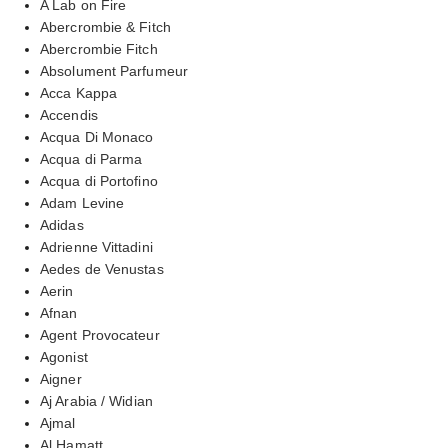
A Lab on Fire
Abercrombie & Fitch
Abercrombie Fitch
Absolument Parfumeur
Acca Kappa
Accendis
Acqua Di Monaco
Acqua di Parma
Acqua di Portofino
Adam Levine
Adidas
Adrienne Vittadini
Aedes de Venustas
Aerin
Afnan
Agent Provocateur
Agonist
Aigner
Aj Arabia / Widian
Ajmal
Al Hamatt