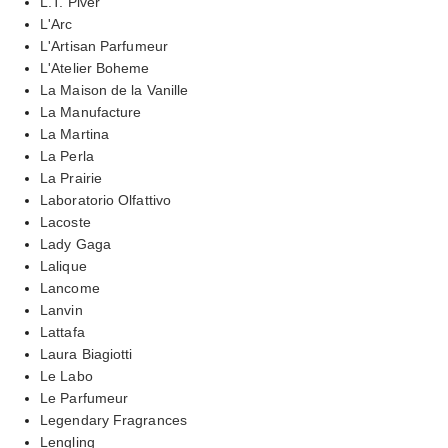
L.T. Piver
L'Arc
L'Artisan Parfumeur
L'Atelier Boheme
La Maison de la Vanille
La Manufacture
La Martina
La Perla
La Prairie
Laboratorio Olfattivo
Lacoste
Lady Gaga
Lalique
Lancome
Lanvin
Lattafa
Laura Biagiotti
Le Labo
Le Parfumeur
Legendary Fragrances
Lengling