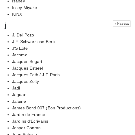
Isabey
Issey Miyake
IUNX
j
↑ Наверх
J. Del Pozo
J.F. Schwarzlose Berlin
J'S Exte
Jacomo
Jacques Bogart
Jacques Esterel
Jacques Fath / J.F. Paris
Jacques Zolty
Jadi
Jaguar
Jalaine
James Bond 007 (Eon Productions)
Jardin de France
Jardins d'Ecrivains
Jasper Conran
Jean Antoine