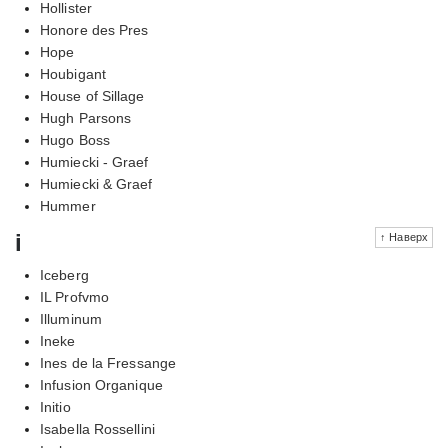
Hollister
Honore des Pres
Hope
Houbigant
House of Sillage
Hugh Parsons
Hugo Boss
Humiecki - Graef
Humiecki & Graef
Hummer
i
↑ Наверх
Iceberg
IL Profvmo
Illuminum
Ineke
Ines de la Fressange
Infusion Organique
Initio
Isabella Rossellini