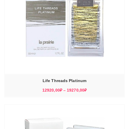
Life Threads Platinum
Диапазон
12920,00
₽
–
19270,00
₽
цен:
12920,00₽
–
19270,00₽