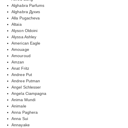
Alghabra Parfums
Alghabra Духиs
Alla Pugacheva
Altaia
Alyson Oldoini
Alyssa Ashley
American Eagle
Amouage
Amouroud
Amzan
Anat Fritz
Andree Put
Andree Putman
Angel Schlesser
Angela Ciampagna
Anima Mundi
Animale
Anna Paghera
Anna Sui
Annayake