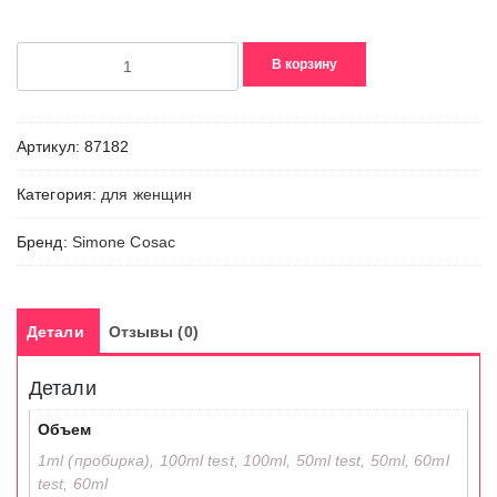
Количество
В корзину
товара
Trama
Nera
Артикул:
87182
Категория:
для женщин
Бренд:
Simone Cosac
Детали
Отзывы (0)
Детали
Объем
1ml (пробирка), 100ml test, 100ml, 50ml test, 50ml, 60ml
test, 60ml