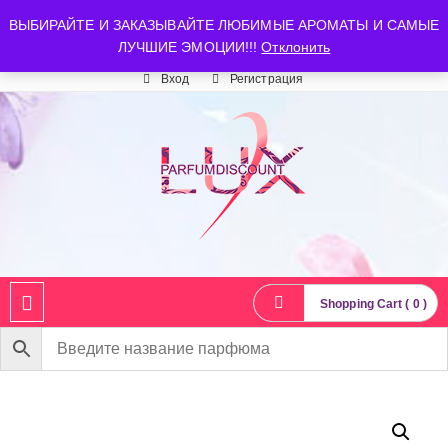
luxparfumdiscount@mail.ru
+7 903 544 11 18
г. Москва
ВЫБИРАЙТЕ И ЗАКАЗЫВАЙТЕ ЛЮБИМЫЕ АРОМАТЫ И САМЫЕ
ЛУЧШИЕ ЭМОЦИИ!!!
Отклонить
Время работы: пн-сб 10:00-21:00
Вход
Регистрация
Shopping Cart ( 0 )