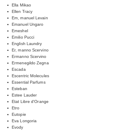
Ella Mikao
Ellen Tracy
Em, manuel Levain
Emanuel Ungaro
Emeshel
Emilio Pucci
English Laundry
Er, manno Scervino
Ermanno Scervino
Ermenegildo Zegna
Escada
Escentric Molecules
Essential Parfums
Esteban
Estee Lauder
Etat Libre d'Orange
Etro
Eutopie
Eva Longoria
Evody