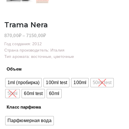
Trama Nera
Диапазон
870,00
₽
–
7150,00
₽
цен:
Год создания: 2012
870,00₽
Страна производитель: Италия
Тип аромата: восточные, цветочные
–
7150,00₽
Объем
1ml (пробирка)
100ml test
100ml
50ml test
50ml
60ml test
60ml
Класс парфюма
Парфюмерная вода