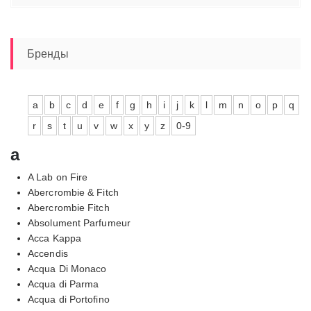
цен:
41340,00₽
–
48540,00₽
Бренды
a
b
c
d
e
f
g
h
i
j
k
l
m
n
o
p
q
r
s
t
u
v
w
x
y
z
0-9
a
A Lab on Fire
Abercrombie & Fitch
Abercrombie Fitch
Absolument Parfumeur
Acca Kappa
Accendis
Acqua Di Monaco
Acqua di Parma
Acqua di Portofino