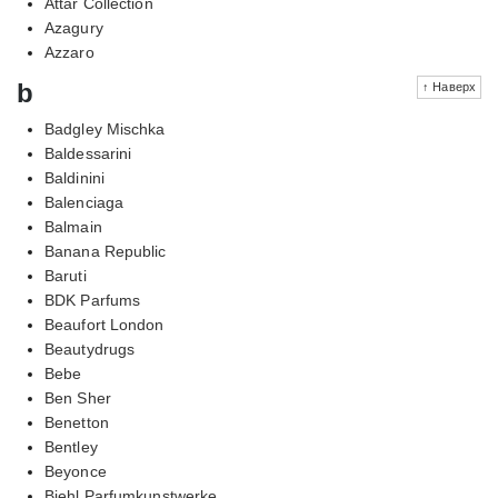
Attar Collection
Azagury
Azzaro
b
↑ Наверх
Badgley Mischka
Baldessarini
Baldinini
Balenciaga
Balmain
Banana Republic
Baruti
BDK Parfums
Beaufort London
Beautydrugs
Bebe
Ben Sher
Benetton
Bentley
Beyonce
Biehl Parfumkunstwerke