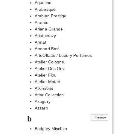
Aquolina
Arabesque
Arabian Prestige
Aramis
Ariana Grande
Aristocrazy
Armaf
Armand Basi
ArteOlfatto / Luxury Perfumes
Atelier Cologne
Atelier Des Ors
Atelier Flou
Atelier Materi
Atkinsons
Attar Collection
Azagury
Azzaro
b
↑ Наверх
Badgley Mischka