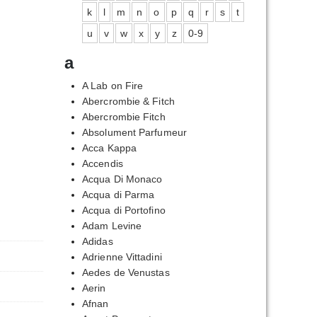
k
l
m
n
o
p
q
r
s
t
u
v
w
x
y
z
0-9
a
A Lab on Fire
Abercrombie & Fitch
Abercrombie Fitch
Absolument Parfumeur
Acca Kappa
Accendis
Acqua Di Monaco
Acqua di Parma
Acqua di Portofino
Adam Levine
Adidas
Adrienne Vittadini
Aedes de Venustas
Aerin
Afnan