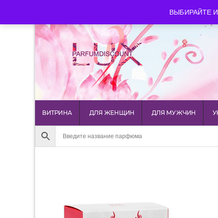
luxparfumdiscount@mail.ru
+7 903 544 11 18
г. Мос
ВЫБИРАЙТЕ И
ВИТРИНА
ДЛЯ ЖЕНЩИН
ДЛЯ МУЖЧИН
У