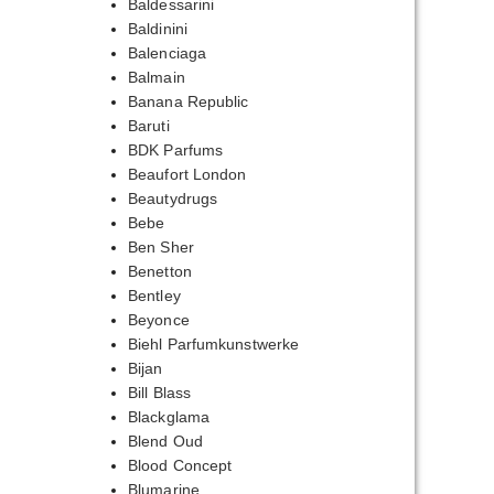
Baldessarini
Baldinini
Balenciaga
Balmain
Banana Republic
Baruti
BDK Parfums
Beaufort London
Beautydrugs
Bebe
Ben Sher
Benetton
Bentley
Beyonce
Biehl Parfumkunstwerke
Bijan
Bill Blass
Blackglama
Blend Oud
Blood Concept
Blumarine