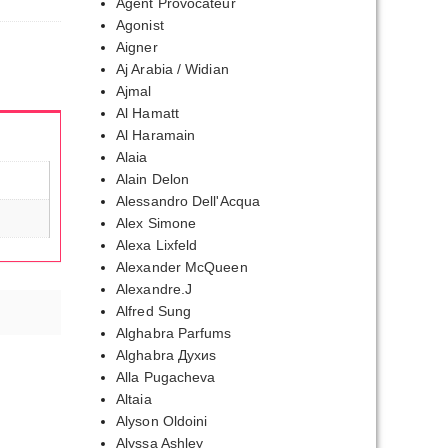
Agent Provocateur
Agonist
Aigner
Aj Arabia / Widian
Ajmal
Al Hamatt
Al Haramain
Alaia
Alain Delon
Alessandro Dell'Acqua
Alex Simone
Alexa Lixfeld
Alexander McQueen
Alexandre.J
Alfred Sung
Alghabra Parfums
Alghabra Духиs
Alla Pugacheva
Altaia
Alyson Oldoini
Alyssa Ashley