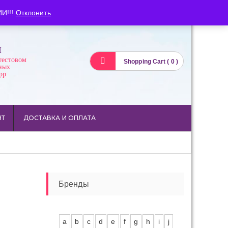
Вход
Регистрация
И!!!
Отклонить
И
тестовом
Shopping Cart ( 0 )
ных
pp
НТ
ДОСТАВКА И ОПЛАТА
Бренды
a
b
c
d
e
f
g
h
i
j