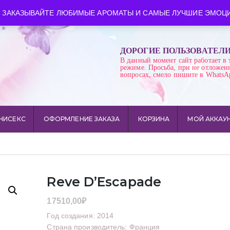
ква
Время работы: пн-сб 10:00-21:00
 ЗАКАЗЫВАЙТЕ ЛЮБИМЫЕ АРОМАТЫ И САМЫЕ ЛУЧШИЕ ЭМОЦИ
ДОРОГИЕ ПОЛЬЗОВАТЕЛ
В данный момент сайт работает в 
режиме. Просьба, при не отложен
вопросах, смело пишите в WhatsA
НИСЕКС
ОФОРМЛЕНИЕ ЗАКАЗА
КОРЗИНА
МОЙ АККАУ
Reve D’Escapade
17510,00
₽
Год создания: 2014
Страна производитель: Франция