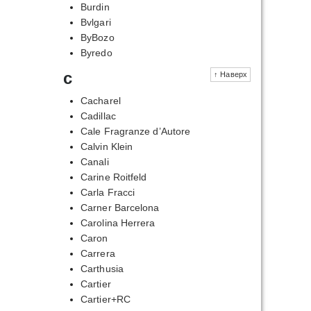
Burdin
Bvlgari
ByBozo
Byredo
c
↑ Наверх
Cacharel
Cadillac
Cale Fragranze d’Autore
Calvin Klein
Canali
Carine Roitfeld
Carla Fracci
Carner Barcelona
Carolina Herrera
Caron
Carrera
Carthusia
Cartier
Cartier+RC