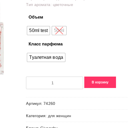
Тип аромата: цветочные
Объем
50ml test
50ml
Класс парфюма
Туалетная вода
Количество
В корзину
товара
Reve
d'Escapade
Артикул:
74260
Категория:
для женщин