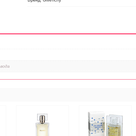
Бренд:
Givenchy
 вода