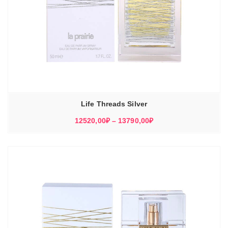
Life Threads Silver
Диапазон
12520,00
₽
–
13790,00
₽
цен:
12520,00₽
–
13790,00₽