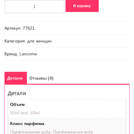
Количество
В корзину
товара
Miracle
Ultra
Артикул:
77621
Pink
Категория:
для женщин
Бренд:
Lancome
Детали
Отзывы (0)
Детали
Объем
50ml test, 50ml
Класс парфюма
Парфюмерная вода, Парфюмерная вода