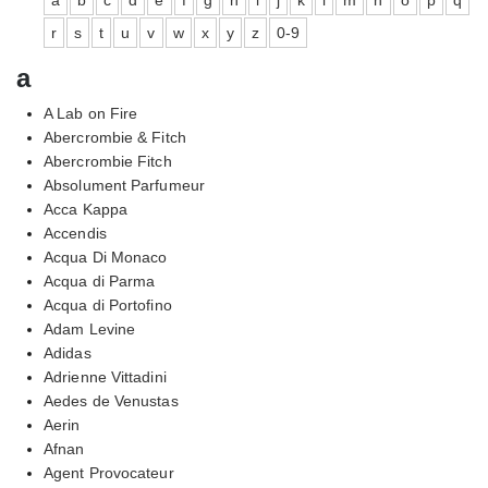
r
s
t
u
v
w
x
y
z
0-9
a
A Lab on Fire
Abercrombie & Fitch
Abercrombie Fitch
Absolument Parfumeur
Acca Kappa
Accendis
Acqua Di Monaco
Acqua di Parma
Acqua di Portofino
Adam Levine
Adidas
Adrienne Vittadini
Aedes de Venustas
Aerin
Afnan
Agent Provocateur