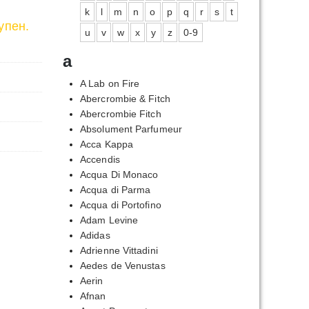
k
l
m
n
o
p
q
r
s
t
упен.
u
v
w
x
y
z
0-9
a
A Lab on Fire
Abercrombie & Fitch
Abercrombie Fitch
Absolument Parfumeur
Acca Kappa
Accendis
Acqua Di Monaco
Acqua di Parma
Acqua di Portofino
Adam Levine
Adidas
Adrienne Vittadini
Aedes de Venustas
Aerin
Afnan