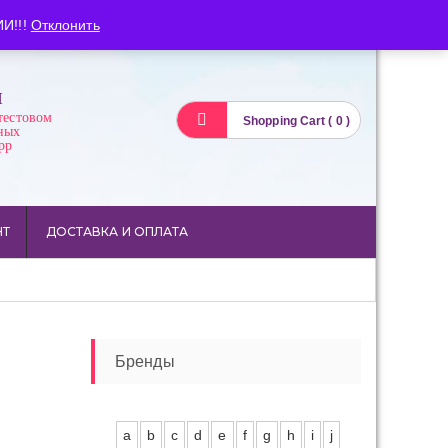
Вход
Регистрация
И!!!
Отклонить
И
тестовом
Shopping Cart ( 0 )
ных
pp
НТ
ДОСТАВКА И ОПЛАТА
Бренды
a
b
c
d
e
f
g
h
i
j