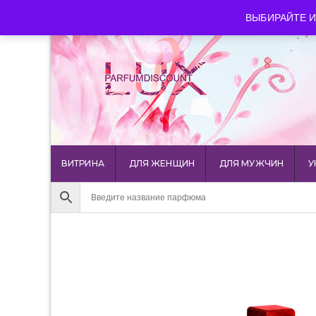
luxparfumdiscount@mail.ru
+7 903 544 11 18
г. Мос
ВЫБИРАЙТЕ И
ВИТРИНА
ДЛЯ ЖЕНЩИН
ДЛЯ МУЖЧИН
У