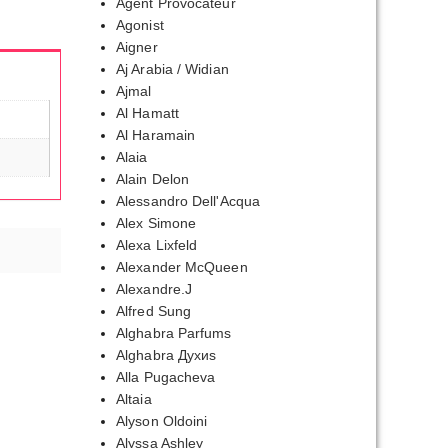
Agent Provocateur
Agonist
Aigner
Aj Arabia / Widian
Ajmal
Al Hamatt
Al Haramain
Alaia
Alain Delon
Alessandro Dell'Acqua
Alex Simone
Alexa Lixfeld
Alexander McQueen
Alexandre.J
Alfred Sung
Alghabra Parfums
Alghabra Духиs
Alla Pugacheva
Altaia
Alyson Oldoini
Alyssa Ashley