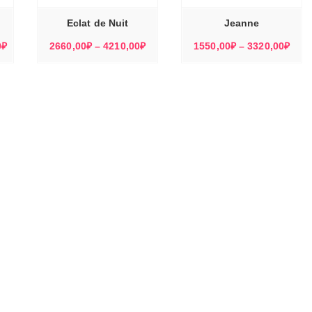
ВАРИАЦИЙ.
ВАРИАЦИЙ.
ОПЦИИ
ОПЦИИ
МОЖНО
МОЖНО
Eclat de Nuit
Jeanne
ВЫБРАТЬ
ВЫБРАТЬ
НА
НА
СТРАНИЦЕ
СТРАНИЦЕ
Диапазон
Диапазон
Диа
0
₽
2660,00
₽
–
4210,00
₽
1550,00
₽
–
3320,00
₽
ТОВАРА.
ТОВАРА.
цен:
цен:
цен:
12520,00₽
2660,00₽
1550
–
–
–
13790,00₽
4210,00₽
3320