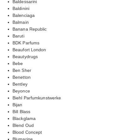
Baldessarini
Baldinini
Balenciaga
Balmain
Banana Republic
Baruti
BDK Parfums
Beaufort London
Beautydrugs
Bebe
Ben Sher
Benetton
Bentley
Beyonce
Biehl Parfumkunstwerke
Bijan
Bill Blass
Blackglama
Blend Oud
Blood Concept
Blumarine