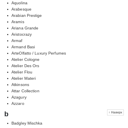
Aquolina
Arabesque
Arabian Prestige
Aramis
Ariana Grande
Aristocrazy
Armaf
Armand Basi
ArteOlfatto / Luxury Perfumes
Atelier Cologne
Atelier Des Ors
Atelier Flou
Atelier Materi
Atkinsons
Attar Collection
Azagury
Azzaro
b
↑ Наверх
Badgley Mischka