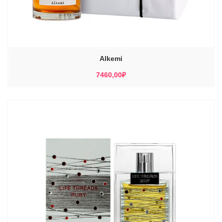
Alkemi
7460,00
₽