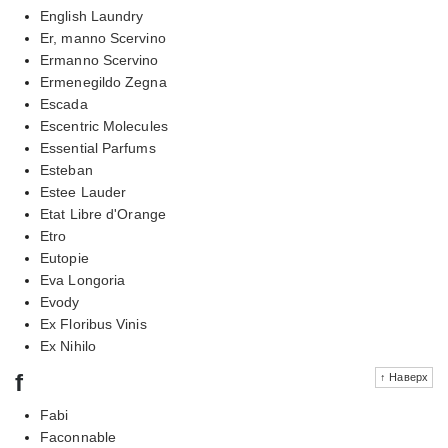
English Laundry
Er, manno Scervino
Ermanno Scervino
Ermenegildo Zegna
Escada
Escentric Molecules
Essential Parfums
Esteban
Estee Lauder
Etat Libre d'Orange
Etro
Eutopie
Eva Longoria
Evody
Ex Floribus Vinis
Ex Nihilo
f
↑ Наверх
Fabi
Faconnable