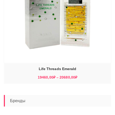
Life Threads Emerald
Диапазон
19460,00
₽
–
20680,00
₽
цен:
19460,00₽
–
20680,00₽
Бренды