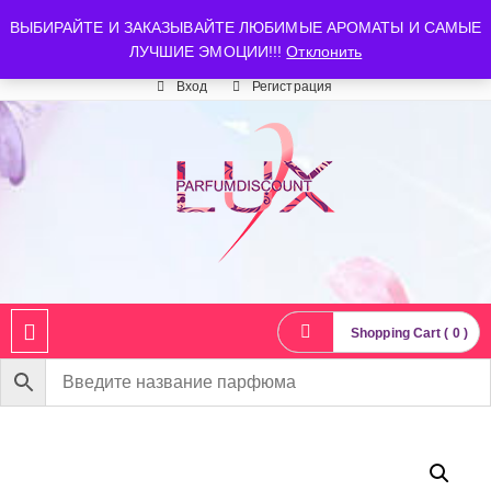
luxparfumdiscount@mail.ru
+7 903 544 11 18
г. Москва
ВЫБИРАЙТЕ И ЗАКАЗЫВАЙТЕ ЛЮБИМЫЕ АРОМАТЫ И САМЫЕ
ЛУЧШИЕ ЭМОЦИИ!!!
Отклонить
Время работы: пн-сб 10:00-21:00
Вход
Регистрация
Shopping Cart ( 0 )