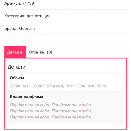
Артикул:
74759
Robe
noire
Категория:
для женщин
Couture
Бренд:
Guerlain
Детали
Отзывы (0)
Детали
Объем
100ml test, 100ml, 30ml test, 30ml, 50ml test, 50ml
Класс парфюма
Парфюмерная вода, Парфюмерная вода,
Парфюмерная вода, Парфюмерная вода,
Парфюмерная вода, Парфюмерная вода