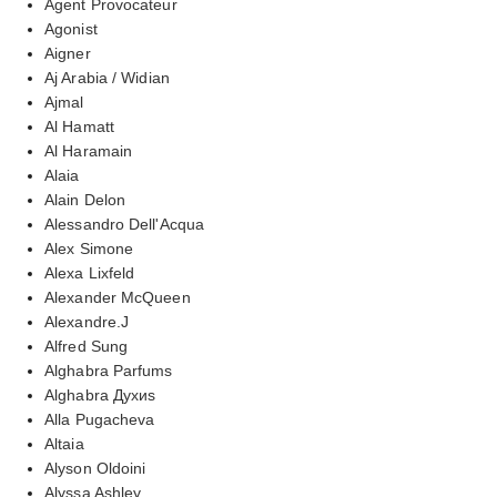
Agent Provocateur
Agonist
Aigner
Aj Arabia / Widian
Ajmal
Al Hamatt
Al Haramain
Alaia
Alain Delon
Alessandro Dell'Acqua
Alex Simone
Alexa Lixfeld
Alexander McQueen
Alexandre.J
Alfred Sung
Alghabra Parfums
Alghabra Духиs
Alla Pugacheva
Altaia
Alyson Oldoini
Alyssa Ashley