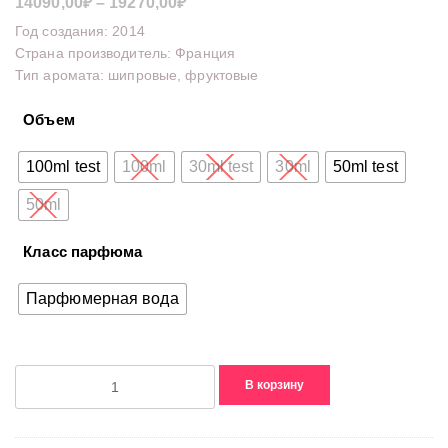
Диапазон
14090,00
₽
–
19270,00
₽
цен:
Год создания: 2014
14090,00₽
Страна производитель: Франция
Тип аромата: шипровые, фруктовые
–
19270,00₽
Объем
100ml test
100ml
30ml test
30ml
50ml test
50ml
Класс парфюма
Парфюмерная вода
Количество
В корзину
товара
La
petite