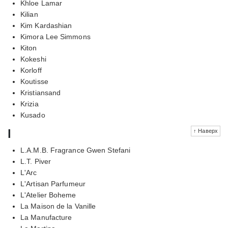
Khloe Lamar
Kilian
Kim Kardashian
Kimora Lee Simmons
Kiton
Kokeshi
Korloff
Koutisse
Kristiansand
Krizia
Kusado
l
↑ Наверх
L.A.M.B. Fragrance Gwen Stefani
L.T. Piver
L'Arc
L'Artisan Parfumeur
L'Atelier Boheme
La Maison de la Vanille
La Manufacture