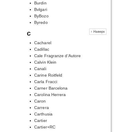
Burdin
Bvlgari
ByBozo
Byredo
c
↑ Наверх
Cacharel
Cadillac
Cale Fragranze d’Autore
Calvin Klein
Canali
Carine Roitfeld
Carla Fracci
Carner Barcelona
Carolina Herrera
Caron
Carrera
Carthusia
Cartier
Cartier+RC