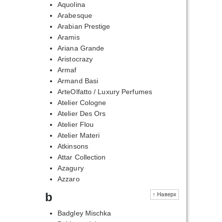
Aquolina
Arabesque
Arabian Prestige
Aramis
Ariana Grande
Aristocrazy
Armaf
Armand Basi
ArteOlfatto / Luxury Perfumes
Atelier Cologne
Atelier Des Ors
Atelier Flou
Atelier Materi
Atkinsons
Attar Collection
Azagury
Azzaro
b
↑ Наверх
Badgley Mischka