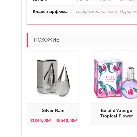
Класс парфюма
Парфюмерная вода, Парфюм
ПОХОЖИЕ
ЭТОТ
ТОВАР
ЕРИТЕ
ВЫБЕРИТ
ИМЕЕТ
МЕТРЫ
ЧИТАТЬ ДАЛЕЕ
ПАРАМЕТР
НЕСКОЛЬКО
ВАРИАЦИЙ.
ОПЦИИ
МОЖНО
Silver Rain
Eclat d’Arpege
ВЫБРАТЬ
НА
Tropical Flower
СТРАНИЦЕ
Диапазон
41340,00
₽
–
48540,00
₽
ТОВАРА.
цен:
41340,00₽