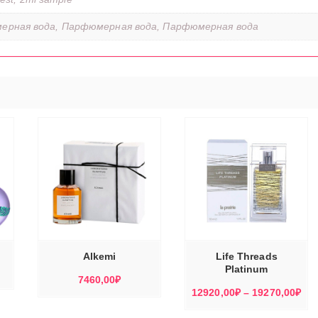
ерная вода, Парфюмерная вода, Парфюмерная вода
ЭТОТ
ЭТОТ
ТОВАР
ТОВАР
Е
ВЫБЕРИТЕ
ИМЕЕТ
ИМЕЕТ
Ы
ПАРАМЕТРЫ
НЕСКОЛЬКО
НЕСКОЛЬКО
ВАРИАЦИЙ.
ВАРИАЦИЙ.
ОПЦИИ
ОПЦИИ
МОЖНО
МОЖНО
Alkemi
Life Threads
ВЫБРАТЬ
ВЫБРАТЬ
НА
НА
Platinum
СТРАНИЦЕ
СТРАНИЦЕ
7460,00
₽
ТОВАРА.
ТОВАРА.
Ди
12920,00
₽
–
19270,00
₽
цен