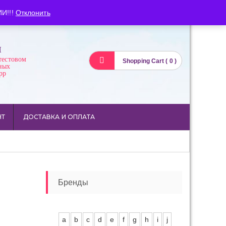
Вход
Регистрация
И!!!
Отклонить
И
тестовом
Shopping Cart ( 0 )
ных
pp
НТ
ДОСТАВКА И ОПЛАТА
Бренды
a
b
c
d
e
f
g
h
i
j