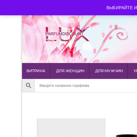
luxparfumdiscount@mail.ru
+7 903 544 11 18
г. Мос
ВЫБИРАЙТЕ И
ВИТРИНА
ДЛЯ ЖЕНЩИН
ДЛЯ МУЖЧИН
У