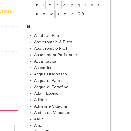
k
l
m
n
o
p
q
r
s
t
упен.
u
v
w
x
y
z
0-9
a
A Lab on Fire
Abercrombie & Fitch
Abercrombie Fitch
Absolument Parfumeur
Acca Kappa
Accendis
Acqua Di Monaco
Acqua di Parma
Acqua di Portofino
Adam Levine
Adidas
Adrienne Vittadini
Aedes de Venustas
Aerin
Afnan