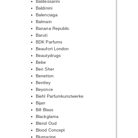
Baldessarini
Baldinini
Balenciaga
Balmain
Banana Republic
Baruti
BDK Parfums
Beaufort London
Beautydrugs
Bebe
Ben Sher
Benetton
Bentley
Beyonce
Biehl Parfumkunstwerke
Bijan
Bill Blass
Blackglama
Blend Oud
Blood Concept
Blumarine