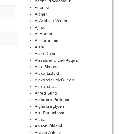
Agent Provocateur
Agonist
Aigner
Aj Arabia / Widian
Ajmal
Al Hamatt
Al Haramain
Alaia
Alain Delon
Alessandro Dell'Acqua
Alex Simone
Alexa Lixfeld
Alexander McQueen
Alexandre.J
Alfred Sung
Alghabra Parfums
Alghabra Духиs
Alla Pugacheva
Altaia
апазон
Alyson Oldoini
:
Alyssa Ashley