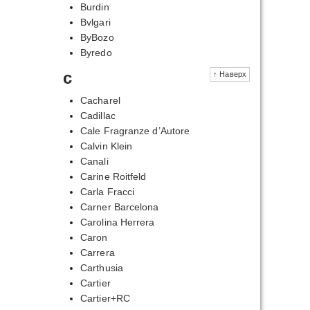
Burdin
Bvlgari
ByBozo
Byredo
c
↑ Наверх
Cacharel
Cadillac
Cale Fragranze d’Autore
Calvin Klein
Canali
Carine Roitfeld
Carla Fracci
Carner Barcelona
Carolina Herrera
Caron
Carrera
Carthusia
Cartier
Cartier+RC