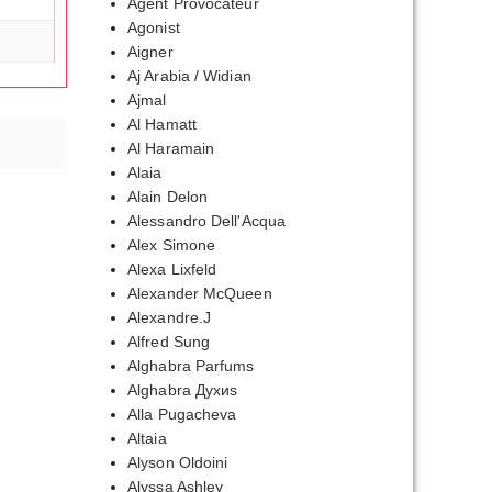
Agent Provocateur
Agonist
Aigner
Aj Arabia / Widian
Ajmal
Al Hamatt
Al Haramain
Alaia
Alain Delon
Alessandro Dell'Acqua
Alex Simone
Alexa Lixfeld
Alexander McQueen
Alexandre.J
Alfred Sung
Alghabra Parfums
Alghabra Духиs
Alla Pugacheva
Altaia
апазон
Alyson Oldoini
:
Alyssa Ashley