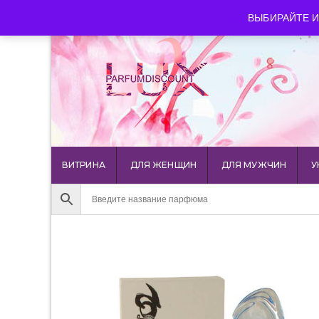
luxparfumdiscount@mail.ru
+7 903 544 11 18
г. Мос
ВЫБИРАЙТЕ И
ВИТРИНА
ДЛЯ ЖЕНЩИН
ДЛЯ МУЖЧИН
У