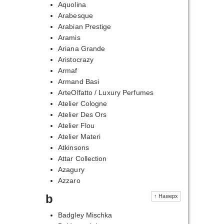
Aquolina
Arabesque
Arabian Prestige
Aramis
Ariana Grande
Aristocrazy
Armaf
Armand Basi
ArteOlfatto / Luxury Perfumes
Atelier Cologne
Atelier Des Ors
Atelier Flou
Atelier Materi
Atkinsons
Attar Collection
Azagury
Azzaro
b
↑ Наверх
Badgley Mischka