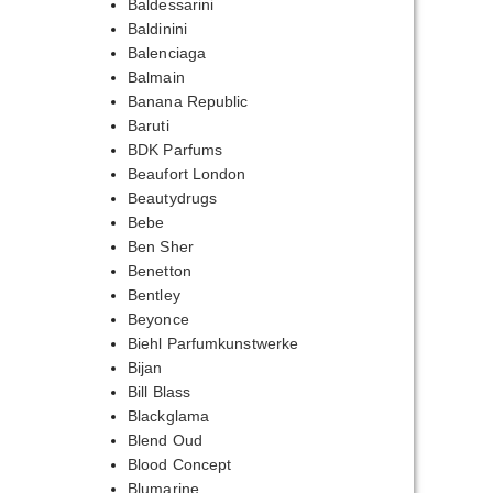
Baldessarini
Baldinini
Balenciaga
Balmain
Banana Republic
Baruti
BDK Parfums
Beaufort London
Beautydrugs
Bebe
Ben Sher
Benetton
Bentley
Beyonce
Biehl Parfumkunstwerke
Bijan
Bill Blass
Blackglama
Blend Oud
Blood Concept
Blumarine