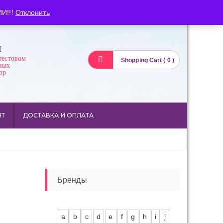
Вход
Регистрация
И!!!
Отклонить
И
тестовом
Shopping Cart ( 0 )
ных
pp
НТ
ДОСТАВКА И ОПЛАТА
Бренды
a
b
c
d
e
f
g
h
i
j