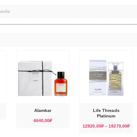
 вода
ЭТОТ
ЭТОТ
ТОВАР
ТОВАР
Е
ВЫБЕРИТЕ
ИМЕЕТ
ИМЕЕТ
Ы
ПАРАМЕТРЫ
НЕСКОЛЬКО
НЕСКОЛЬКО
ВАРИАЦИЙ.
ВАРИАЦИЙ.
ОПЦИИ
ОПЦИИ
МОЖНО
МОЖНО
Alambar
Life Threads
ВЫБРАТЬ
ВЫБРАТЬ
НА
НА
Platinum
СТРАНИЦЕ
СТРАНИЦЕ
6640,00
₽
ТОВАРА.
ТОВАРА.
Ди
12920,00
₽
–
19270,00
₽
цен