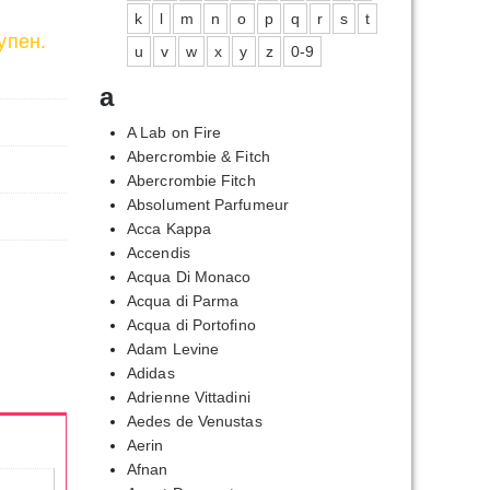
k
l
m
n
o
p
q
r
s
t
упен.
u
v
w
x
y
z
0-9
a
A Lab on Fire
Abercrombie & Fitch
Abercrombie Fitch
Absolument Parfumeur
Acca Kappa
Accendis
Acqua Di Monaco
Acqua di Parma
Acqua di Portofino
Adam Levine
Adidas
Adrienne Vittadini
Aedes de Venustas
Aerin
Afnan