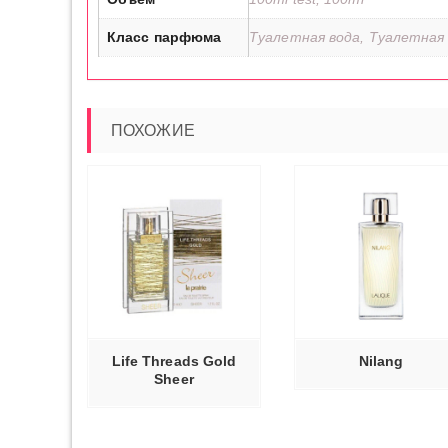
Класс парфюма
Туалетная вода, Туалетная
ПОХОЖИЕ
ВЫБЕРИТ
Ь ДАЛЕЕ
ЧИТАТЬ ДАЛЕЕ
ПАРАМЕТР
Life Threads Gold
Nilang
Sheer