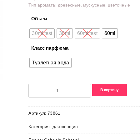
Тип аромата: древесные, мускусные, цветочные
Объем
30ml test
30ml
60ml test
60ml
Класс парфюма
Туалетная вода
Количество
В корзину
товара
Gabriela
Sabatini
Артикул:
73861
Категория:
для женщин