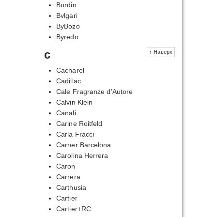
Burdin
Bvlgari
ByBozo
Byredo
c
↑ Наверх
Cacharel
Cadillac
Cale Fragranze d’Autore
Calvin Klein
Canali
Carine Roitfeld
Carla Fracci
Carner Barcelona
Carolina Herrera
Caron
Carrera
Carthusia
Cartier
Cartier+RC