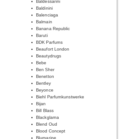
Baldessarini
Baldinini
Balenciaga
Balmain
Banana Republic
Baruti
BDK Parfums
Beaufort London
Beautydrugs
Bebe
Ben Sher
Benetton
Bentley
Beyonce
Biehl Parfumkunstwerke
Bijan
Bill Blass
Blackglama
Blend Oud
Blood Concept
Blumarine