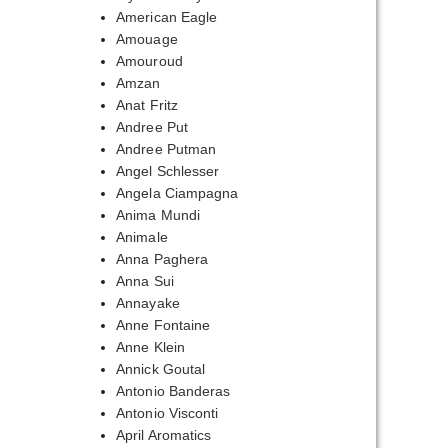
American Eagle
Amouage
Amouroud
Amzan
Anat Fritz
пазон
Andree Put
Andree Putman
,00₽
Angel Schlesser
Angela Ciampagna
,00₽
Anima Mundi
Animale
Anna Paghera
Anna Sui
Annayake
Anne Fontaine
Anne Klein
Annick Goutal
Antonio Banderas
Antonio Visconti
April Aromatics