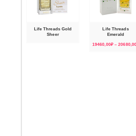
ЭТОТ
ТОВАР
ВЫБЕРИТЕ
ВЫБЕРИТ
ИМЕЕТ
Ь ДАЛЕЕ
ПАРАМЕТРЫ
ПАРАМЕТР
НЕСКОЛЬКО
ВАРИАЦИЙ.
ОПЦИИ
МОЖНО
Life Threads Gold
Life Threads
ВЫБРАТЬ
НА
Sheer
Emerald
СТРАНИЦЕ
ТОВАРА.
19460,00
₽
–
20680,0