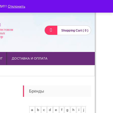
Вход
Регистрация
И!!!
Отклонить
И
тестовом
Shopping Cart ( 0 )
ных
pp
НТ
ДОСТАВКА И ОПЛАТА
Бренды
a
b
c
d
e
f
g
h
i
j