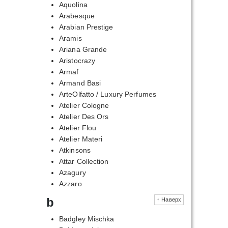
Aquolina
Arabesque
Arabian Prestige
Aramis
Ariana Grande
Aristocrazy
Armaf
Armand Basi
ArteOlfatto / Luxury Perfumes
Atelier Cologne
Atelier Des Ors
Atelier Flou
Atelier Materi
Atkinsons
Attar Collection
Azagury
Azzaro
b
↑ Наверх
Badgley Mischka