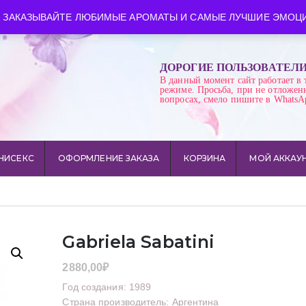
ква
Время работы: пн-сб 10:00-21:00
 ЗАКАЗЫВАЙТЕ ЛЮБИМЫЕ АРОМАТЫ И САМЫЕ ЛУЧШИЕ ЭМОЦИ
ДОРОГИЕ ПОЛЬЗОВАТЕЛ
В данный момент сайт работает в 
режиме. Просьба, при не отложен
вопросах, смело пишите в WhatsA
НИСЕКС
ОФОРМЛЕНИЕ ЗАКАЗА
КОРЗИНА
МОЙ АККАУ
Gabriela Sabatini
2880,00
₽
Год создания: 1989
Страна производитель: Аргентина