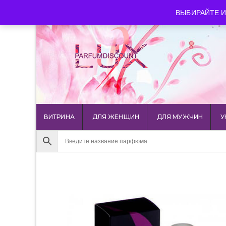
luxparfumdiscount@mail.ru
+7 903 544 11 18
г. Мос
ВЫБИРАЙТЕ И
ВИТРИНА
ДЛЯ ЖЕНЩИН
ДЛЯ МУЖЧИН
У