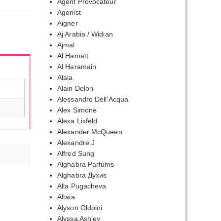
Agent Provocateur
Agonist
Aigner
Aj Arabia / Widian
Ajmal
Al Hamatt
Al Haramain
Alaia
Alain Delon
Alessandro Dell'Acqua
Alex Simone
Alexa Lixfeld
Alexander McQueen
Alexandre.J
Alfred Sung
Alghabra Parfums
Alghabra Духиs
Alla Pugacheva
Altaia
Alyson Oldoini
Alyssa Ashley