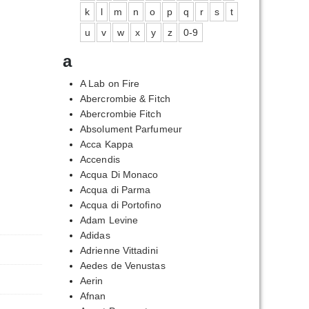
k
l
m
n
o
p
q
r
s
t
u
v
w
x
y
z
0-9
a
A Lab on Fire
Abercrombie & Fitch
Abercrombie Fitch
Absolument Parfumeur
Acca Kappa
Accendis
Acqua Di Monaco
Acqua di Parma
Acqua di Portofino
Adam Levine
Adidas
Adrienne Vittadini
Aedes de Venustas
Aerin
Afnan