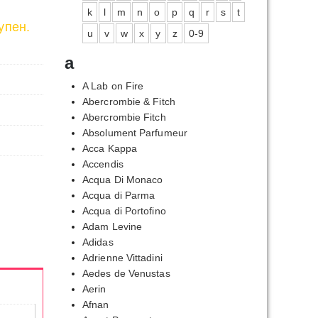
k
l
m
n
o
p
q
r
s
t
упен.
u
v
w
x
y
z
0-9
a
A Lab on Fire
Abercrombie & Fitch
Abercrombie Fitch
Absolument Parfumeur
Acca Kappa
Accendis
Acqua Di Monaco
Acqua di Parma
Acqua di Portofino
Adam Levine
Adidas
Adrienne Vittadini
Aedes de Venustas
Aerin
Afnan