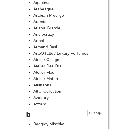
Aquolina
Arabesque
Arabian Prestige
Aramis
Ariana Grande
Aristocrazy
Armaf
Armand Basi
ArteOlfatto / Luxury Perfumes
Atelier Cologne
Atelier Des Ors
Atelier Flou
Atelier Materi
Atkinsons
Attar Collection
Azagury
Azzaro
b
↑ Наверх
Badgley Mischka