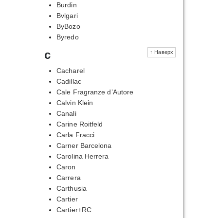
Burdin
Bvlgari
ByBozo
Byredo
c
↑ Наверх
Cacharel
Cadillac
Cale Fragranze d’Autore
Calvin Klein
Canali
Carine Roitfeld
Carla Fracci
Carner Barcelona
Carolina Herrera
Caron
Carrera
Carthusia
Cartier
Cartier+RC