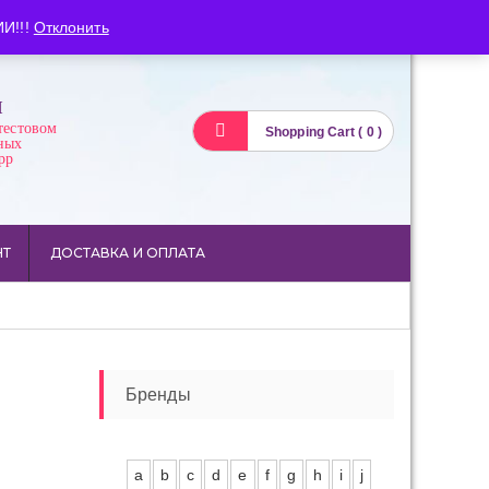
Вход
Регистрация
И!!!
Отклонить
И
тестовом
Shopping Cart ( 0 )
ных
pp
НТ
ДОСТАВКА И ОПЛАТА
Бренды
a
b
c
d
e
f
g
h
i
j