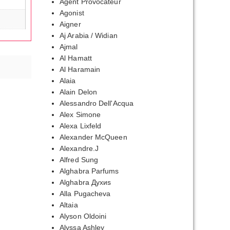
Agent Provocateur
Agonist
Aigner
Aj Arabia / Widian
Ajmal
Al Hamatt
Al Haramain
Alaia
Alain Delon
Alessandro Dell'Acqua
Alex Simone
Alexa Lixfeld
Alexander McQueen
Alexandre.J
Alfred Sung
Alghabra Parfums
Alghabra Духиs
Alla Pugacheva
Altaia
Alyson Oldoini
Alyssa Ashley