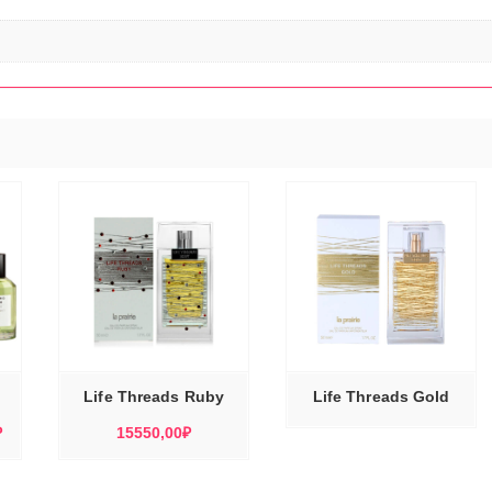
ЭТОТ
ТОВАР
Е
ИМЕЕТ
Ы
ЧИТАТЬ ДАЛЕЕ
НЕСКОЛЬКО
ВАРИАЦИЙ.
ОПЦИИ
МОЖНО
Life Threads Ruby
Life Threads Gold
ВЫБРАТЬ
НА
СТРАНИЦЕ
Диапазон
₽
15550,00
₽
ТОВАРА.
цен:
6840,00₽