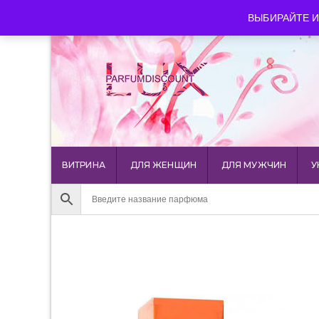
luxparfumdiscount@mail.ru
+7 903 544 11 18
г. Мос
ВЫБИРАЙТЕ И
ВИТРИНА
ДЛЯ ЖЕНЩИН
ДЛЯ МУЖЧИН
У