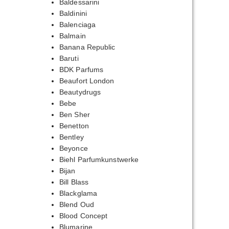
Baldessarini
Baldinini
Balenciaga
Balmain
Banana Republic
Baruti
BDK Parfums
Beaufort London
Beautydrugs
Bebe
Ben Sher
Benetton
Bentley
Beyonce
Biehl Parfumkunstwerke
Bijan
Bill Blass
Blackglama
Blend Oud
Blood Concept
Blumarine