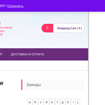
Вход
Регистрация
И!!!
Отклонить
И
тестовом
Shopping Cart ( 0 )
ных
pp
НТ
ДОСТАВКА И ОПЛАТА
de
Бренды
a
b
c
d
e
f
g
h
i
j