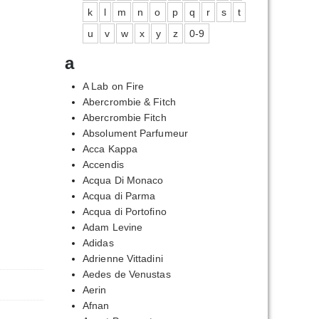
k
l
m
n
o
p
q
r
s
t
u
v
w
x
y
z
0-9
a
A Lab on Fire
Abercrombie & Fitch
Abercrombie Fitch
Absolument Parfumeur
Acca Kappa
Accendis
Acqua Di Monaco
Acqua di Parma
Acqua di Portofino
Adam Levine
Adidas
Adrienne Vittadini
Aedes de Venustas
Aerin
Afnan