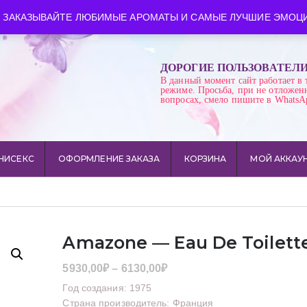
ква
Время работы: пн-сб 10:00-21:00
 ЗАКАЗЫВАЙТЕ ЛЮБИМЫЕ АРОМАТЫ И САМЫЕ ЛУЧШИЕ ЭМОЦИ
ДОРОГИЕ ПОЛЬЗОВАТЕЛ
В данный момент сайт работает в 
режиме. Просьба, при не отложен
вопросах, смело пишите в WhatsA
НИСЕКС
ОФОРМЛЕНИЕ ЗАКАЗА
КОРЗИНА
МОЙ АККАУ
Amazone — Eau De Toilett
Диапазон
5930,00
₽
–
6130,00
₽
цен:
Год создания: 1975
5930,00₽
Страна производитель: Франция