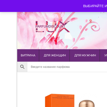
luxparfumdiscount@mail.ru
+7 903 544 11 18
г. Мос
ВЫБИРАЙТЕ И
ВИТРИНА
ДЛЯ ЖЕНЩИН
ДЛЯ МУЖЧИН
У