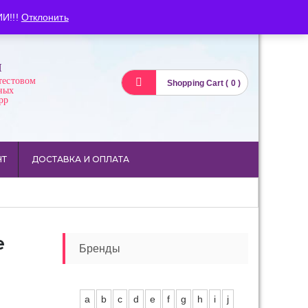
Вход
Регистрация
И!!!
Отклонить
И
тестовом
Shopping Cart ( 0 )
ных
pp
НТ
ДОСТАВКА И ОПЛАТА
e
Бренды
a
b
c
d
e
f
g
h
i
j