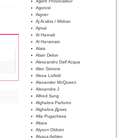
Agent Provocateur
Agonist
Aigner
Aj Arabia / Widian
Ajmal
Al Hamatt
Al Haramain
Alaia
Alain Delon
Alessandro Dell'Acqua
Alex Simone
Alexa Lixfeld
Alexander McQueen
Alexandre.J
Alfred Sung
Alghabra Parfums
Alghabra Духиs
Alla Pugacheva
Altaia
Alyson Oldoini
Alyssa Ashley