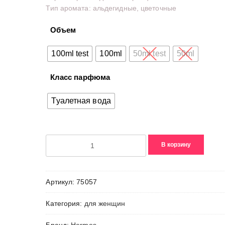
Тип аромата: альдегидные, цветочные
–
6130,00₽
Объем
100ml test
100ml
50ml test
50ml
Класс парфюма
Туалетная вода
Количество
В корзину
товара
Amazone
-
Артикул:
75057
Eau
de
Категория:
для женщин
Toilette