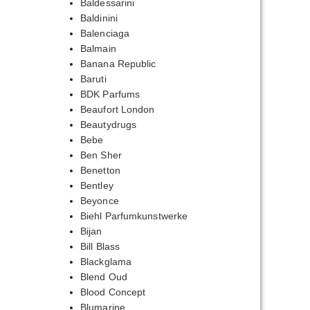
Baldessarini
Baldinini
Balenciaga
Balmain
Banana Republic
Baruti
BDK Parfums
Beaufort London
Beautydrugs
Bebe
Ben Sher
Benetton
Bentley
Beyonce
Biehl Parfumkunstwerke
Bijan
Bill Blass
Blackglama
Blend Oud
Blood Concept
Blumarine