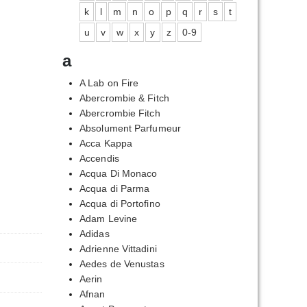
k
l
m
n
o
p
q
r
s
t
u
v
w
x
y
z
0-9
a
A Lab on Fire
Abercrombie & Fitch
Abercrombie Fitch
Absolument Parfumeur
Acca Kappa
Accendis
Acqua Di Monaco
Acqua di Parma
Acqua di Portofino
Adam Levine
Adidas
Adrienne Vittadini
Aedes de Venustas
Aerin
Afnan