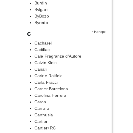
Burdin
Bvlgari
ByBozo
Byredo
c
↑ Наверх
Cacharel
Cadillac
Cale Fragranze d’Autore
Calvin Klein
Canali
Carine Roitfeld
Carla Fracci
Carner Barcelona
Carolina Herrera
Caron
Carrera
Carthusia
Cartier
Cartier+RC