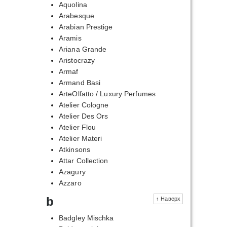
Aquolina
Arabesque
Arabian Prestige
Aramis
Ariana Grande
Aristocrazy
Armaf
Armand Basi
ArteOlfatto / Luxury Perfumes
Atelier Cologne
Atelier Des Ors
Atelier Flou
Atelier Materi
Atkinsons
Attar Collection
Azagury
Azzaro
b
↑ Наверх
Badgley Mischka