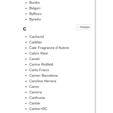
Burdin
Bvlgari
ByBozo
Byredo
c
↑ Наверх
Cacharel
Cadillac
Cale Fragranze d’Autore
Calvin Klein
Canali
Carine Roitfeld
Carla Fracci
Carner Barcelona
Carolina Herrera
Caron
Carrera
Carthusia
Cartier
Cartier+RC