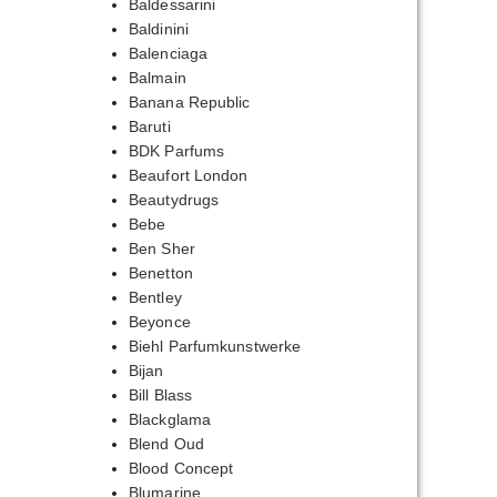
Baldessarini
Baldinini
Balenciaga
Balmain
Banana Republic
Baruti
BDK Parfums
Beaufort London
Beautydrugs
Bebe
Ben Sher
Benetton
Bentley
Beyonce
Biehl Parfumkunstwerke
Bijan
Bill Blass
Blackglama
Blend Oud
Blood Concept
Blumarine