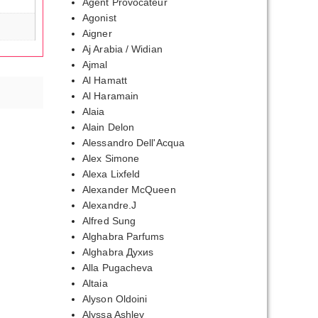
Agent Provocateur
Agonist
Aigner
Aj Arabia / Widian
Ajmal
Al Hamatt
Al Haramain
Alaia
Alain Delon
Alessandro Dell'Acqua
Alex Simone
Alexa Lixfeld
Alexander McQueen
Alexandre.J
Alfred Sung
Alghabra Parfums
Alghabra Духиs
Alla Pugacheva
Altaia
Alyson Oldoini
Alyssa Ashley