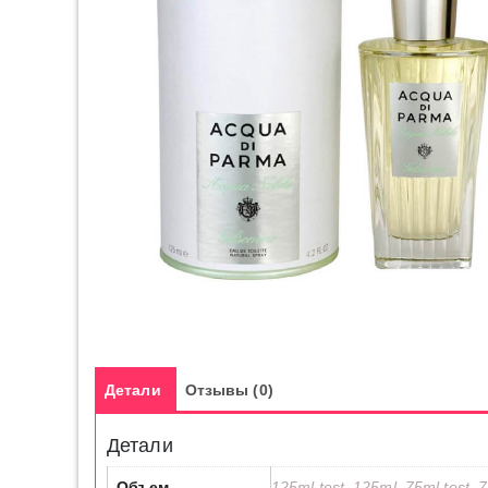
Детали
Отзывы (0)
Детали
Объем
125ml test, 125ml, 75ml test, 