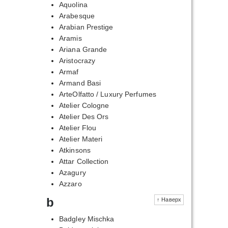
Aquolina
Arabesque
Arabian Prestige
Aramis
Ariana Grande
Aristocrazy
Armaf
Armand Basi
ArteOlfatto / Luxury Perfumes
Atelier Cologne
Atelier Des Ors
Atelier Flou
Atelier Materi
Atkinsons
Attar Collection
Azagury
Azzaro
b
↑ Наверх
Badgley Mischka