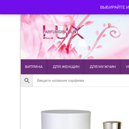
luxparfumdiscount@mail.ru
+7 903 544 11 18
г. Мос
ВЫБИРАЙТЕ И
ВИТРИНА
ДЛЯ ЖЕНЩИН
ДЛЯ МУЖЧИН
У