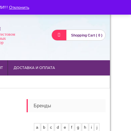
Вход
Регистрация
И!!!
Отклонить
И
тестовом
Shopping Cart ( 0 )
ных
pp
НТ
ДОСТАВКА И ОПЛАТА
Бренды
a
b
c
d
e
f
g
h
i
j