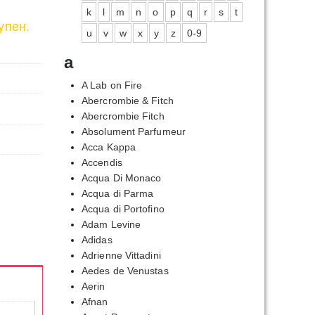
k
l
m
n
o
p
q
r
s
t
упен.
u
v
w
x
y
z
0-9
a
A Lab on Fire
Abercrombie & Fitch
Abercrombie Fitch
Absolument Parfumeur
Acca Kappa
Accendis
Acqua Di Monaco
Acqua di Parma
Acqua di Portofino
Adam Levine
Adidas
Adrienne Vittadini
Aedes de Venustas
Aerin
Afnan