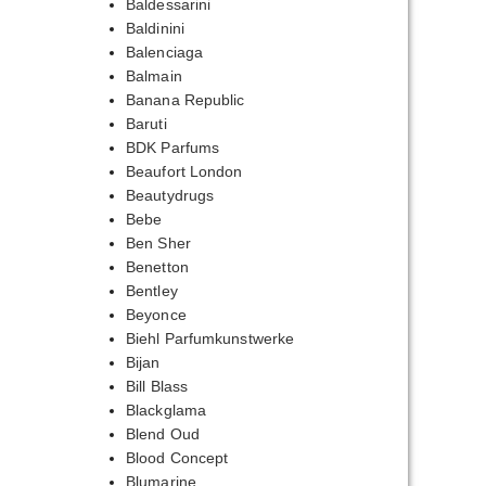
Baldessarini
Baldinini
Balenciaga
Balmain
Banana Republic
Baruti
BDK Parfums
Beaufort London
Beautydrugs
Bebe
Ben Sher
Benetton
Bentley
Beyonce
Biehl Parfumkunstwerke
Bijan
Bill Blass
Blackglama
Blend Oud
Blood Concept
Blumarine