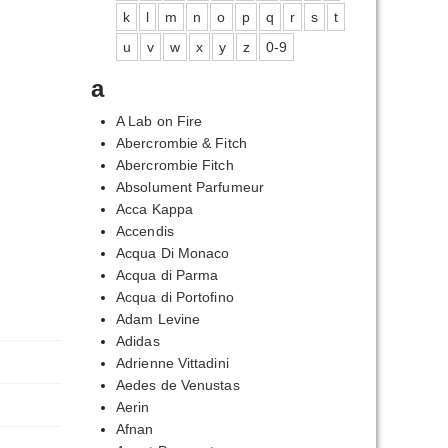
k
l
m
n
o
p
q
r
s
t
u
v
w
x
y
z
0-9
a
A Lab on Fire
Abercrombie & Fitch
Abercrombie Fitch
Absolument Parfumeur
Acca Kappa
Accendis
Acqua Di Monaco
Acqua di Parma
Acqua di Portofino
Adam Levine
Adidas
Adrienne Vittadini
Aedes de Venustas
Aerin
Afnan