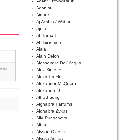
Agent Provocateur
Agonist
Aigner
Aj Arabia / Widian
Ajmal
Al Hamatt
Al Haramain
Alaia
Alain Delon
Alessandro Dell'Acqua
ная
Alex Simone
Alexa Lixfeld
Alexander McQueen
Alexandre.J
Alfred Sung
Alghabra Parfums
Alghabra Духиs
Alla Pugacheva
Altaia
Alyson Oldoini
Alyssa Ashley