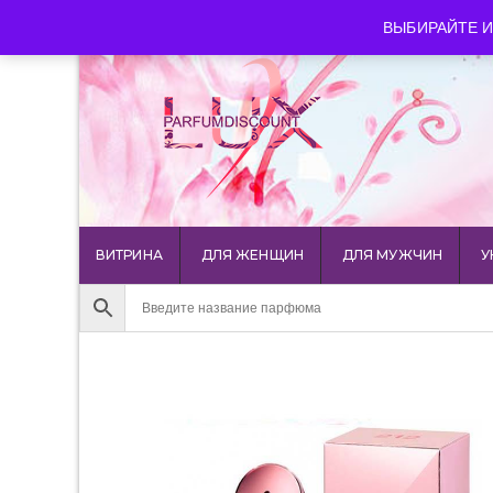
luxparfumdiscount@mail.ru
+7 903 544 11 18
г. Мос
ВЫБИРАЙТЕ И
ВИТРИНА
ДЛЯ ЖЕНЩИН
ДЛЯ МУЖЧИН
У