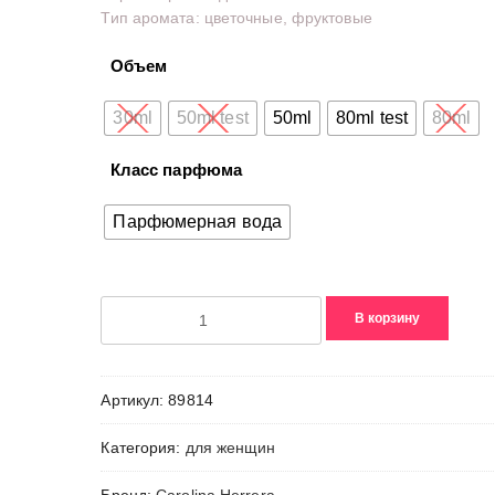
Тип аромата: цветочные, фруктовые
–
6640,00₽
Объем
30ml
50ml test
50ml
80ml test
80ml
Класс парфюма
Парфюмерная вода
Количество
В корзину
товара
212
Heroes
Артикул:
89814
Forever
Young
Категория:
для женщин