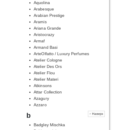
Aquolina
Arabesque
Arabian Prestige
Aramis
Ariana Grande
Aristocrazy
Armaf
Armand Basi
ArteOlfatto / Luxury Perfumes
Atelier Cologne
Atelier Des Ors
Atelier Flou
Atelier Materi
Atkinsons
Attar Collection
Azagury
Azzaro
b
↑ Наверх
Badgley Mischka