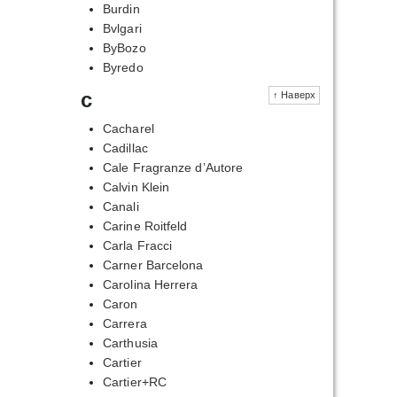
Burdin
Bvlgari
ByBozo
Byredo
c
↑ Наверх
Cacharel
Cadillac
Cale Fragranze d’Autore
Calvin Klein
Canali
Carine Roitfeld
Carla Fracci
Carner Barcelona
Carolina Herrera
Caron
Carrera
Carthusia
Cartier
Cartier+RC