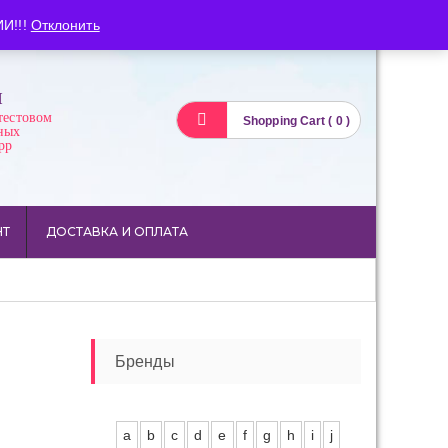
Вход
Регистрация
И!!!
Отклонить
И
тестовом
Shopping Cart ( 0 )
ных
pp
НТ
ДОСТАВКА И ОПЛАТА
Бренды
a
b
c
d
e
f
g
h
i
j