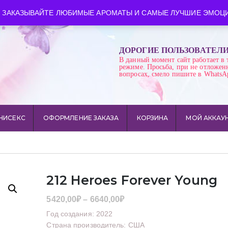
ква
Время работы: пн-сб 10:00-21:00
 ЗАКАЗЫВАЙТЕ ЛЮБИМЫЕ АРОМАТЫ И САМЫЕ ЛУЧШИЕ ЭМОЦИ
ДОРОГИЕ ПОЛЬЗОВАТЕЛ
В данный момент сайт работает в 
режиме. Просьба, при не отложен
вопросах, смело пишите в WhatsA
НИСЕКС
ОФОРМЛЕНИЕ ЗАКАЗА
КОРЗИНА
МОЙ АККАУ
212 Heroes Forever Young
Диапазон
5420,00
₽
–
6640,00
₽
цен:
Год создания: 2022
5420,00₽
Страна производитель: США