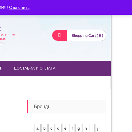
Вход
Регистрация
И!!!
Отклонить
И
тестовом
Shopping Cart ( 0 )
ных
pp
НТ
ДОСТАВКА И ОПЛАТА
Бренды
a
b
c
d
e
f
g
h
i
j