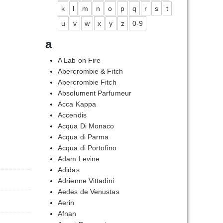
k
l
m
n
o
p
q
r
s
t
u
v
w
x
y
z
0-9
a
A Lab on Fire
Abercrombie & Fitch
Abercrombie Fitch
Absolument Parfumeur
Acca Kappa
Accendis
Acqua Di Monaco
Acqua di Parma
Acqua di Portofino
Adam Levine
Adidas
Adrienne Vittadini
Aedes de Venustas
Aerin
Afnan