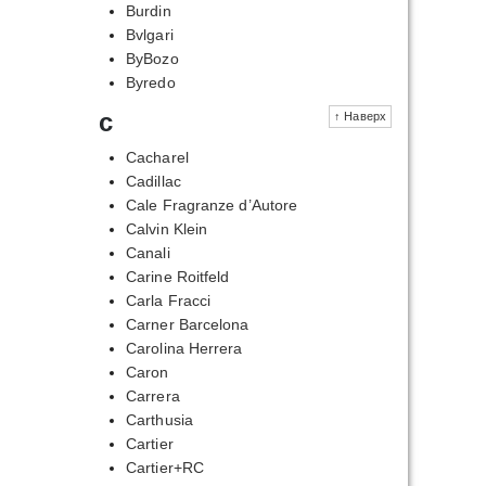
Burdin
Bvlgari
ByBozo
Byredo
c
↑ Наверх
Cacharel
Cadillac
Cale Fragranze d’Autore
Calvin Klein
Canali
Carine Roitfeld
Carla Fracci
Carner Barcelona
Carolina Herrera
Caron
Carrera
Carthusia
Cartier
Cartier+RC