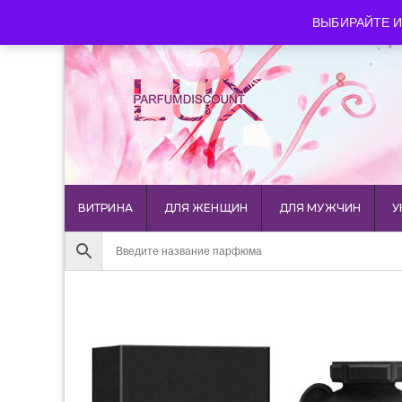
luxparfumdiscount@mail.ru
+7 903 544 11 18
г. Мос
ВЫБИРАЙТЕ И
ВИТРИНА
ДЛЯ ЖЕНЩИН
ДЛЯ МУЖЧИН
У