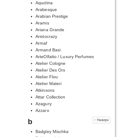
Aquolina
Arabesque
Arabian Prestige
Aramis
Ariana Grande
Aristocrazy
Armaf
Armand Basi
ArteOlfatto / Luxury Perfumes
Atelier Cologne
Atelier Des Ors
Atelier Flou
Atelier Materi
Atkinsons
Attar Collection
Azagury
Azzaro
b
↑ Наверх
Badgley Mischka