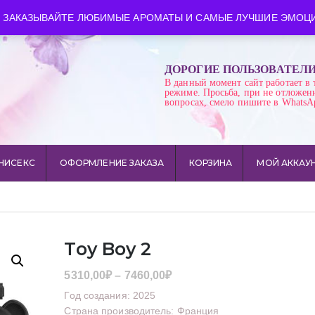
ква
Время работы: пн-сб 10:00-21:00
 ЗАКАЗЫВАЙТЕ ЛЮБИМЫЕ АРОМАТЫ И САМЫЕ ЛУЧШИЕ ЭМОЦИ
ДОРОГИЕ ПОЛЬЗОВАТЕЛ
В данный момент сайт работает в 
режиме. Просьба, при не отложен
вопросах, смело пишите в WhatsA
НИСЕКС
ОФОРМЛЕНИЕ ЗАКАЗА
КОРЗИНА
МОЙ АККАУ
Toy Boy 2
Диапазон
5310,00
₽
–
7460,00
₽
цен:
Год создания: 2025
5310,00₽
Страна производитель: Франция