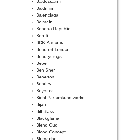
Baldessarini
Baldinini
Balenciaga
Balmain
Banana Republic
Baruti
BDK Parfums
Beaufort London
Beautydrugs
Bebe
Ben Sher
Benetton
Bentley
Beyonce
Biehl Parfumkunstwerke
Bijan
Bill Blass
Blackglama
Blend Oud
Blood Concept
Blumarine