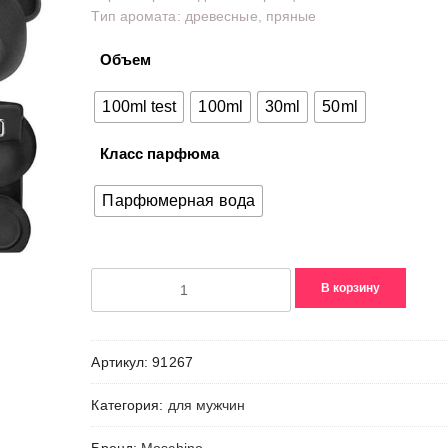
Тип аромата: древесные, пряные
–
7460,00₽
Объем
100ml test
100ml
30ml
50ml
Класс парфюма
Парфюмерная вода
Количество
В корзину
товара
Toy
Boy
Артикул:
91267
2
Категория:
для мужчин