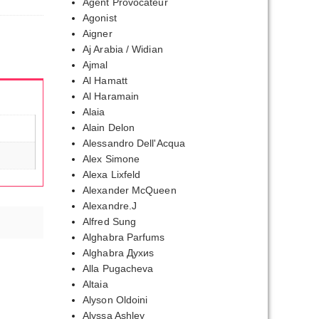
Agent Provocateur
Agonist
Aigner
Aj Arabia / Widian
Ajmal
Al Hamatt
Al Haramain
Alaia
Alain Delon
Alessandro Dell'Acqua
Alex Simone
Alexa Lixfeld
Alexander McQueen
Alexandre.J
Alfred Sung
Alghabra Parfums
Alghabra Духиs
Alla Pugacheva
Altaia
Alyson Oldoini
Alyssa Ashley