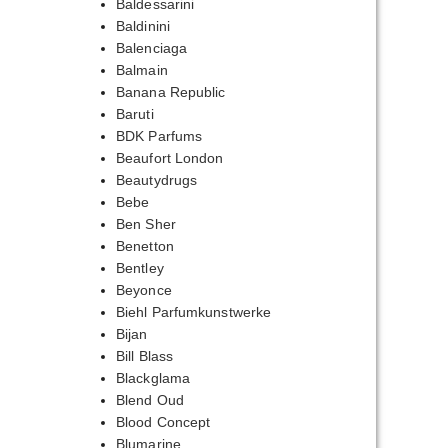
Baldessarini
Baldinini
Balenciaga
Balmain
Banana Republic
Baruti
BDK Parfums
Beaufort London
Beautydrugs
Bebe
Ben Sher
Benetton
Bentley
Beyonce
Biehl Parfumkunstwerke
Bijan
Bill Blass
Blackglama
Blend Oud
Blood Concept
Blumarine