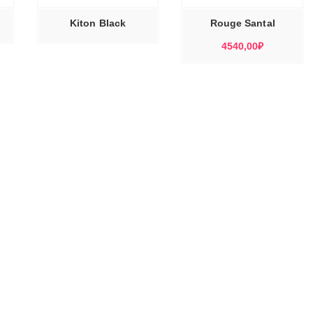
ВАРИАЦИЙ.
ОПЦИИ
МОЖНО
Kiton Black
Rouge Santal
ВЫБРАТЬ
НА
СТРАНИЦЕ
4540,00
₽
ТОВАРА.