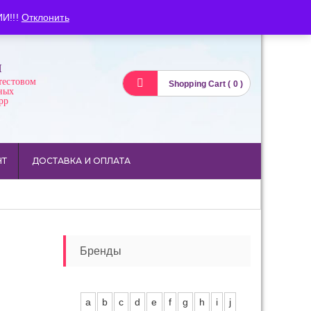
Вход
Регистрация
И!!!
Отклонить
И
тестовом
Shopping Cart ( 0 )
ных
pp
НТ
ДОСТАВКА И ОПЛАТА
Бренды
a
b
c
d
e
f
g
h
i
j