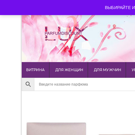
luxparfumdiscount@mail.ru
+7 903 544 11 18
г. Мос
ВЫБИРАЙТЕ И
ВИТРИНА
ДЛЯ ЖЕНЩИН
ДЛЯ МУЖЧИН
У