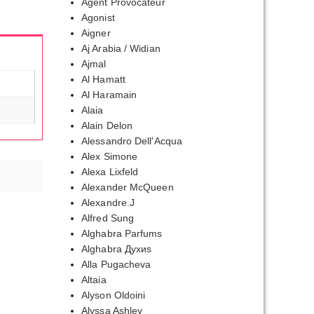
Agent Provocateur
Agonist
Aigner
Aj Arabia / Widian
Ajmal
Al Hamatt
Al Haramain
Alaia
Alain Delon
Alessandro Dell'Acqua
Alex Simone
Alexa Lixfeld
Alexander McQueen
Alexandre.J
Alfred Sung
Alghabra Parfums
Alghabra Духиs
Alla Pugacheva
Altaia
Alyson Oldoini
Alyssa Ashley