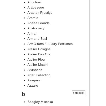
Aquolina
Arabesque
Arabian Prestige
Aramis
Ariana Grande
Aristocrazy
Armaf
Armand Basi
ArteOlfatto / Luxury Perfumes
Atelier Cologne
Atelier Des Ors
Atelier Flou
Atelier Materi
Atkinsons
Attar Collection
Azagury
Azzaro
b
↑ Наверх
Badgley Mischka