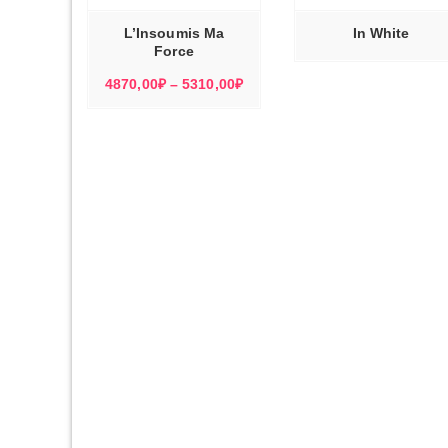
ВАРИАЦИЙ.
ОПЦИИ
МОЖНО
L’Insoumis Ma
In White
ВЫБРАТЬ
НА
Force
СТРАНИЦЕ
ТОВАРА.
Диапазон
4870,00
₽
–
5310,00
₽
цен:
4870,00₽
–
5310,00₽