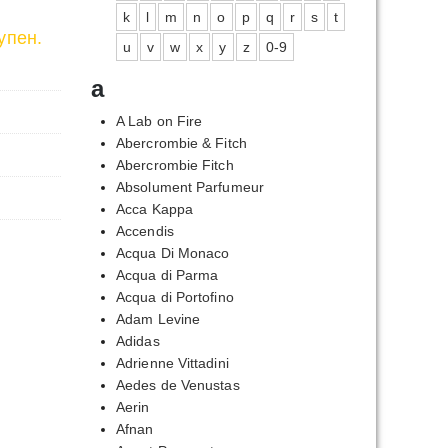
k
l
m
n
o
p
q
r
s
t
упен.
u
v
w
x
y
z
0-9
a
A Lab on Fire
Abercrombie & Fitch
Abercrombie Fitch
Absolument Parfumeur
Acca Kappa
Accendis
Acqua Di Monaco
Acqua di Parma
Acqua di Portofino
Adam Levine
Adidas
Adrienne Vittadini
Aedes de Venustas
Aerin
Afnan