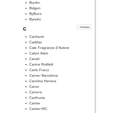
Burdin
Bvlgari
ByBozo
Byredo
c
↑ Наверх
Cacharel
Cadillac
Cale Fragranze d’Autore
Calvin Klein
Canali
Carine Roitfeld
Carla Fracci
Carner Barcelona
Carolina Herrera
Caron
Carrera
Carthusia
Cartier
Cartier+RC