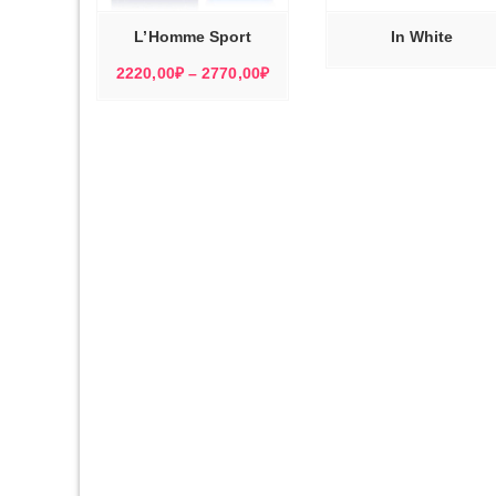
ВАРИАЦИЙ.
ОПЦИИ
МОЖНО
L’Homme Sport
In White
ВЫБРАТЬ
НА
СТРАНИЦЕ
Диапазон
2220,00
₽
–
2770,00
₽
ТОВАРА.
цен:
2220,00₽
–
2770,00₽