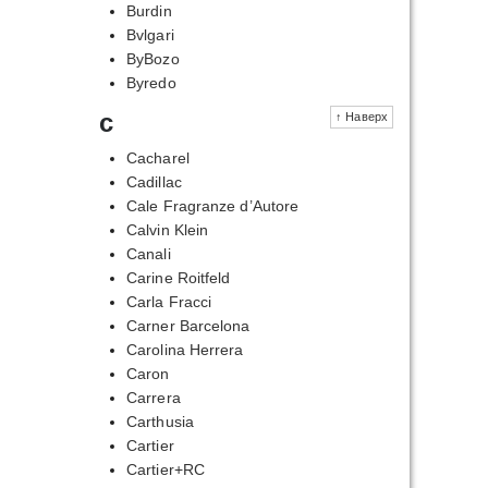
Burdin
Bvlgari
ByBozo
Byredo
c
↑ Наверх
Cacharel
Cadillac
Cale Fragranze d’Autore
Calvin Klein
Canali
Carine Roitfeld
Carla Fracci
Carner Barcelona
Carolina Herrera
Caron
Carrera
Carthusia
Cartier
Cartier+RC