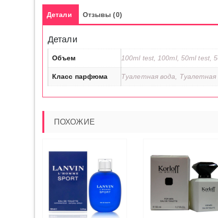
Детали
Отзывы (0)
Детали
Объем
100ml test, 100ml, 50ml test, 
Класс парфюма
Туалетная вода, Туалетная 
ПОХОЖИЕ
ЭТОТ
ТОВАР
ЕРИТЕ
ИМЕЕТ
МЕТРЫ
ЧИТАТЬ ДАЛЕЕ
ЧИТАТЬ ДАЛ
НЕСКОЛЬКО