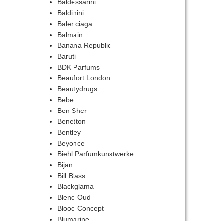
Baldessarini
Baldinini
Balenciaga
Balmain
Banana Republic
Baruti
BDK Parfums
Beaufort London
Beautydrugs
Bebe
Ben Sher
Benetton
Bentley
Beyonce
Biehl Parfumkunstwerke
Bijan
Bill Blass
Blackglama
Blend Oud
Blood Concept
Blumarine