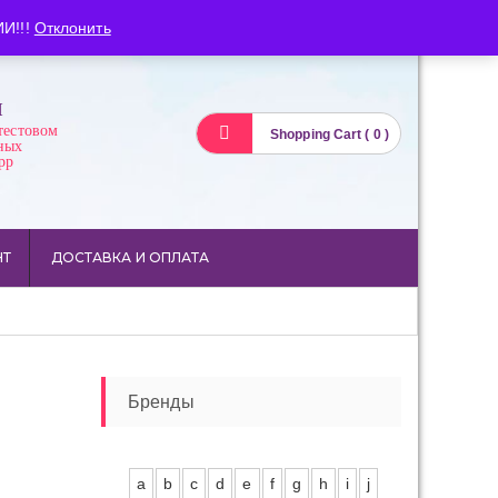
Вход
Регистрация
И!!!
Отклонить
И
тестовом
Shopping Cart ( 0 )
ных
pp
НТ
ДОСТАВКА И ОПЛАТА
Бренды
a
b
c
d
e
f
g
h
i
j