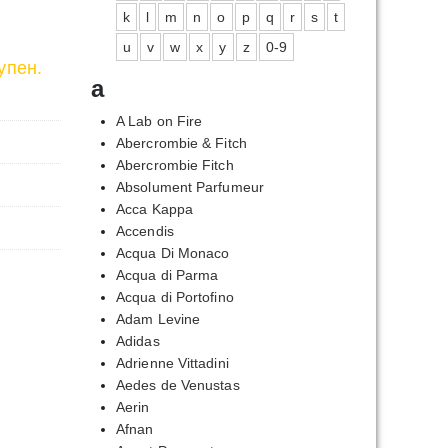
k
l
m
n
o
p
q
r
s
t
u
v
w
x
y
z
0-9
упен.
a
A Lab on Fire
Abercrombie & Fitch
Abercrombie Fitch
Absolument Parfumeur
Acca Kappa
Accendis
Acqua Di Monaco
Acqua di Parma
Acqua di Portofino
Adam Levine
Adidas
Adrienne Vittadini
Aedes de Venustas
Aerin
Afnan