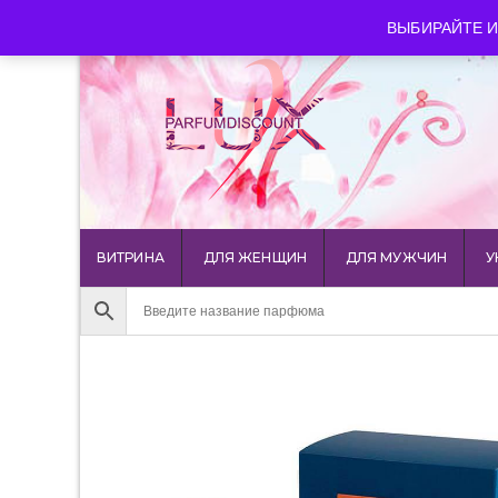
luxparfumdiscount@mail.ru
+7 903 544 11 18
г. Мос
ВЫБИРАЙТЕ И
ВИТРИНА
ДЛЯ ЖЕНЩИН
ДЛЯ МУЖЧИН
У