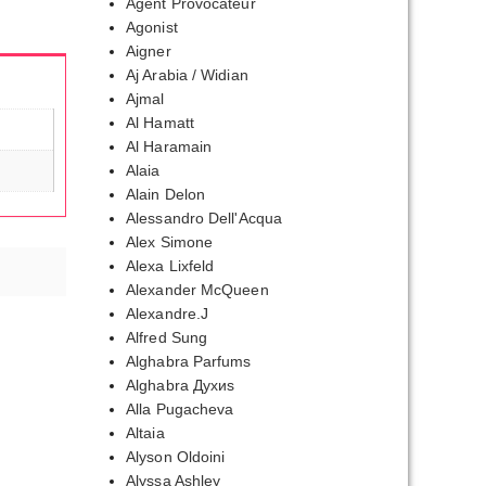
Agent Provocateur
Agonist
Aigner
Aj Arabia / Widian
Ajmal
Al Hamatt
Al Haramain
Alaia
Alain Delon
Alessandro Dell'Acqua
Alex Simone
Alexa Lixfeld
Alexander McQueen
Alexandre.J
Alfred Sung
Alghabra Parfums
Alghabra Духиs
Alla Pugacheva
Altaia
Alyson Oldoini
Alyssa Ashley