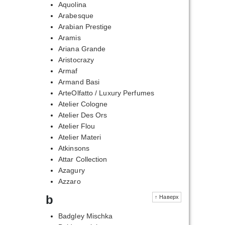
Aquolina
Arabesque
Arabian Prestige
Aramis
Ariana Grande
Aristocrazy
Armaf
Armand Basi
ArteOlfatto / Luxury Perfumes
Atelier Cologne
Atelier Des Ors
Atelier Flou
Atelier Materi
Atkinsons
Attar Collection
Azagury
Azzaro
b
↑ Наверх
Badgley Mischka