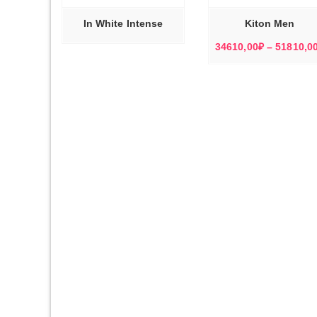
ВАРИАЦИЙ.
ОПЦИИ
МОЖНО
In White Intense
Kiton Men
ВЫБРАТЬ
НА
СТРАНИЦЕ
34610,00
₽
–
51810,0
ТОВАРА.