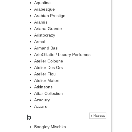
Aquolina
Arabesque
Arabian Prestige
Aramis
Ariana Grande
Aristocrazy
Armaf
Armand Basi
ArteOlfatto / Luxury Perfumes
Atelier Cologne
Atelier Des Ors
Atelier Flou
Atelier Materi
Atkinsons
Attar Collection
Azagury
Azzaro
b
↑ Наверх
Badgley Mischka