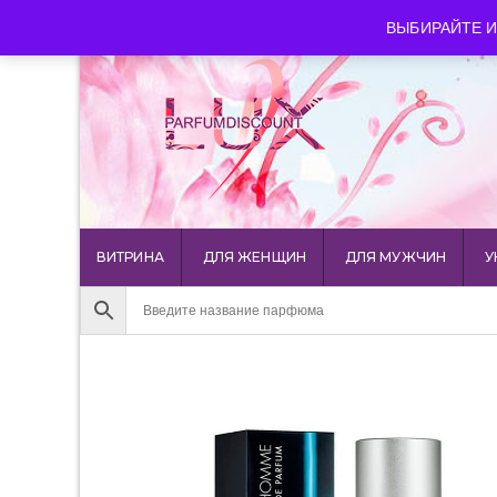
luxparfumdiscount@mail.ru
+7 903 544 11 18
г. Мос
ВЫБИРАЙТЕ И
ВИТРИНА
ДЛЯ ЖЕНЩИН
ДЛЯ МУЖЧИН
У