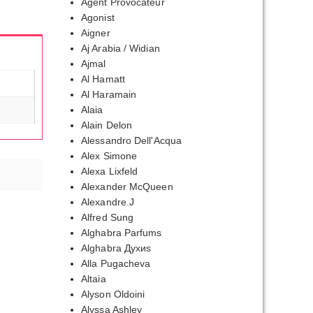
Agent Provocateur
Agonist
Aigner
Aj Arabia / Widian
Ajmal
Al Hamatt
Al Haramain
Alaia
Alain Delon
Alessandro Dell'Acqua
Alex Simone
Alexa Lixfeld
Alexander McQueen
Alexandre.J
Alfred Sung
Alghabra Parfums
Alghabra Духиs
Alla Pugacheva
Altaia
Alyson Oldoini
Alyssa Ashley