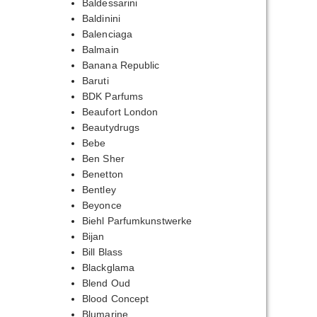
Baldessarini
Baldinini
Balenciaga
Balmain
Banana Republic
Baruti
BDK Parfums
Beaufort London
Beautydrugs
Bebe
Ben Sher
Benetton
Bentley
Beyonce
Biehl Parfumkunstwerke
Bijan
Bill Blass
Blackglama
Blend Oud
Blood Concept
Blumarine