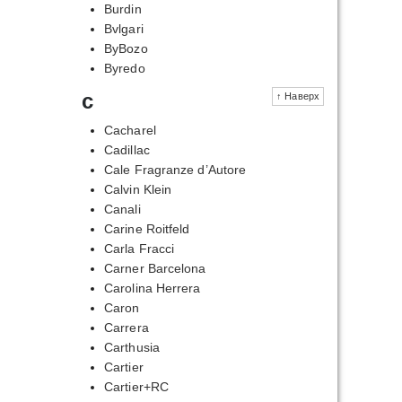
Burdin
Bvlgari
ByBozo
Byredo
c
↑ Наверх
Cacharel
Cadillac
Cale Fragranze d’Autore
Calvin Klein
Canali
Carine Roitfeld
Carla Fracci
Carner Barcelona
Carolina Herrera
Caron
Carrera
Carthusia
Cartier
Cartier+RC