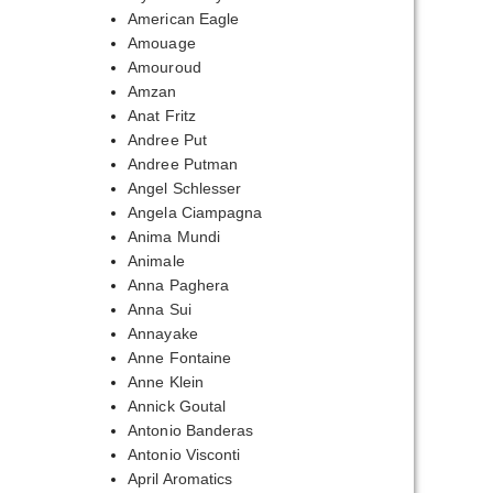
American Eagle
Amouage
Amouroud
пазон
Amzan
Anat Fritz
,00₽
Andree Put
Andree Putman
,00₽
Angel Schlesser
Angela Ciampagna
Anima Mundi
Animale
Anna Paghera
Anna Sui
Annayake
Anne Fontaine
Anne Klein
Annick Goutal
Antonio Banderas
Antonio Visconti
April Aromatics