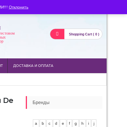
Вход
Регистрация
И!!!
Отклонить
И
тестовом
Shopping Cart ( 0 )
ных
pp
НТ
ДОСТАВКА И ОПЛАТА
u De
Бренды
a
b
c
d
e
f
g
h
i
j