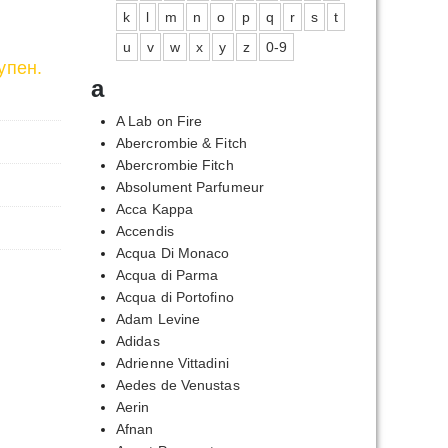
k
l
m
n
o
p
q
r
s
t
u
v
w
x
y
z
0-9
упен.
a
A Lab on Fire
Abercrombie & Fitch
Abercrombie Fitch
Absolument Parfumeur
Acca Kappa
Accendis
Acqua Di Monaco
Acqua di Parma
Acqua di Portofino
Adam Levine
Adidas
Adrienne Vittadini
Aedes de Venustas
Aerin
Afnan