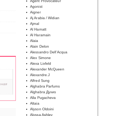
Agent Provocateur
Agonist
Aigner
Aj Arabia / Widian
Ajmal
Al Hamatt
Al Haramain
Alaia
Alain Delon
Alessandro Dell'Acqua
Alex Simone
Alexa Lixfeld
Alexander McQueen
Alexandre.J
Alfred Sung
тная
Alghabra Parfums
Alghabra Духиs
Alla Pugacheva
Altaia
Alyson Oldoini
Alyssa Ashley