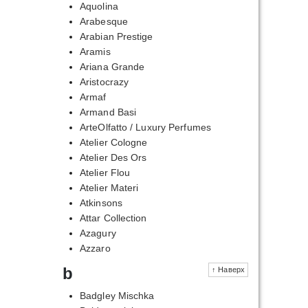
Aquolina
Arabesque
Arabian Prestige
Aramis
Ariana Grande
Aristocrazy
Armaf
Armand Basi
ArteOlfatto / Luxury Perfumes
Atelier Cologne
Atelier Des Ors
Atelier Flou
Atelier Materi
Atkinsons
Attar Collection
Azagury
Azzaro
b
↑ Наверх
Badgley Mischka