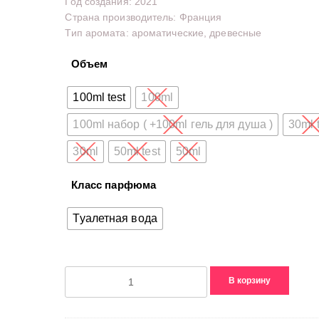
Год создания: 2021
Страна производитель: Франция
Тип аромата: ароматические, древесные
Объем
100ml test
100ml
100ml набор ( +100ml гель для душа )
30ml 
30ml
50ml test
50ml
Класс парфюма
Туалетная вода
Количество
В корзину
товара
Kenzo