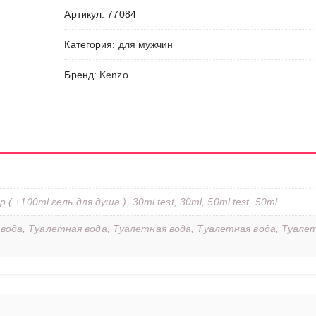
Homme
Артикул:
77084
-
Eau
Категория:
для мужчин
de
Toilette
Бренд:
Kenzo
р ( +100ml гель для душа ), 30ml test, 30ml, 50ml test, 50ml
вода, Туалетная вода, Туалетная вода, Туалетная вода, Туале