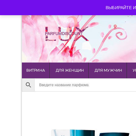
luxparfumdiscount@mail.ru
+7 903 544 11 18
г. Мос
ВЫБИРАЙТЕ И
ВИТРИНА
ДЛЯ ЖЕНЩИН
ДЛЯ МУЖЧИН
У