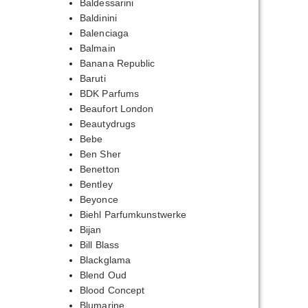
Baldessarini
Baldinini
Balenciaga
Balmain
Banana Republic
Baruti
BDK Parfums
Beaufort London
Beautydrugs
Bebe
Ben Sher
Benetton
Bentley
Beyonce
Biehl Parfumkunstwerke
Bijan
Bill Blass
Blackglama
Blend Oud
Blood Concept
Blumarine