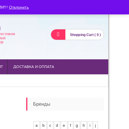
Вход
Регистрация
И!!!
Отклонить
И
тестовом
Shopping Cart ( 0 )
ных
pp
НТ
ДОСТАВКА И ОПЛАТА
Бренды
a
b
c
d
e
f
g
h
i
j