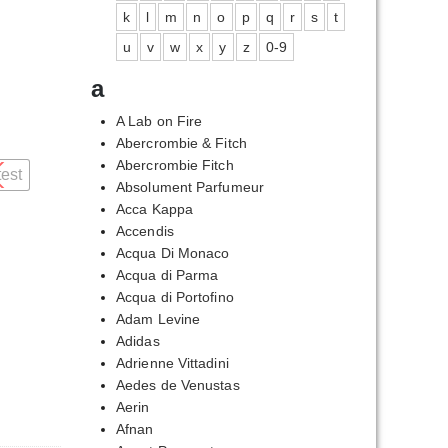
k
l
m
n
o
p
q
r
s
t
u
v
w
x
y
z
0-9
a
A Lab on Fire
Abercrombie & Fitch
Abercrombie Fitch
test
Absolument Parfumeur
Acca Kappa
Accendis
Acqua Di Monaco
Acqua di Parma
Acqua di Portofino
Adam Levine
Adidas
Adrienne Vittadini
Aedes de Venustas
Aerin
Afnan