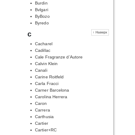
Burdin
Bvlgari
ByBozo
Byredo
c
↑ Наверх
Cacharel
Cadillac
Cale Fragranze d’Autore
Calvin Klein
Canali
Carine Roitfeld
Carla Fracci
Carner Barcelona
Carolina Herrera
Caron
Carrera
Carthusia
Cartier
Cartier+RC